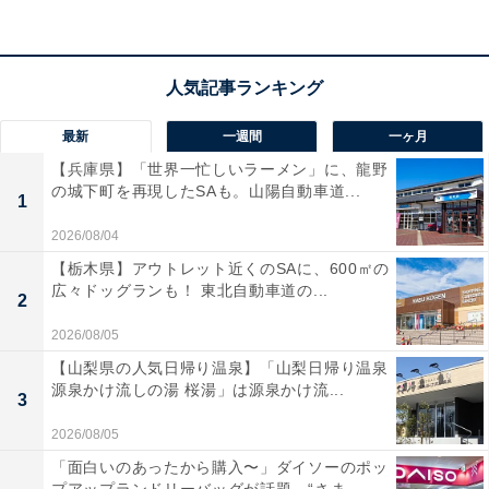
なお、ゴールデンウイーク、お盆、クリスマス、年末年
始、春休みなど、スカイガーデンが定めた特定日はキャ
ンペーン開催除外日となります。また、両キャンペーン
は当日2階スカイガーデンチケット窓口でのみの販売と
最新
一週間
一ヶ月
なり、ほかの割引サービスとは併用できませんのでご注
【兵庫県】「世界一忙しいラーメン」に、龍野
意を。
の城下町を再現したSAも。山陽自動車道...
1
2026/08/04
【栃木県】アウトレット近くのSAに、600㎡の
広々ドッグランも！ 東北自動車道の...
2
2026/08/05
【山梨県の人気日帰り温泉】「山梨日帰り温泉
源泉かけ流しの湯 桜湯」は源泉かけ流...
3
2026/08/05
「面白いのあったから購入〜」ダイソーのポッ