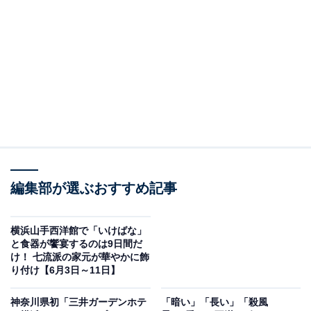
ン」では、雨の日や視界不良の日に「少し残念な思いを
される雨の日にも楽しんでいただきたい」との思いか
ら、雨の日のキャンペーンを通年実施しています（特定
日は除く）。
平日は「新・雨の日キャンペーン」として、当日の観測
時にみなとみらい地区に雨が降っている場合に実施。大
人入場料金（1000円）で、オリジナルポストカード1枚
とドリンク1杯がプレゼントされます。
編集部が選ぶおすすめ記事
土日・祝日には「新・視界ゼロキャンペーン」として、
当日の観測時にスカイガーデンからの眺めが雲に覆わ
横浜山手西洋館で「いけばな」
と食器が饗宴するのは9日間だ
れ、視界がゼロの場合に実施。こちらも大人入場料金
け！ 七流派の家元が華やかに飾
（1000円）で、オリジナルポストカード1枚とドリンク1
り付け【6月3日～11日】
杯がプレゼントされます。
神奈川県初「三井ガーデンホテ
「暗い」「長い」「殺風