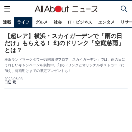
連載
ライフ
グルメ
社会
IT・ビジネス
エンタメ
リサ
【超レア】横浜・スカイガーデンで「雨の日
だけ」もらえる！ 幻のドリンク「空庭慈雨」
とは？
横浜ランドマークタワー69階展望フロア「スカイガーデン」では、雨の日に
うれしいキャンペーンを実施中。幻のドリンクとオリジナルポストカードに
加え、梅雨明けまでの限定プレゼントも！
2023.06.08
田辺 紫