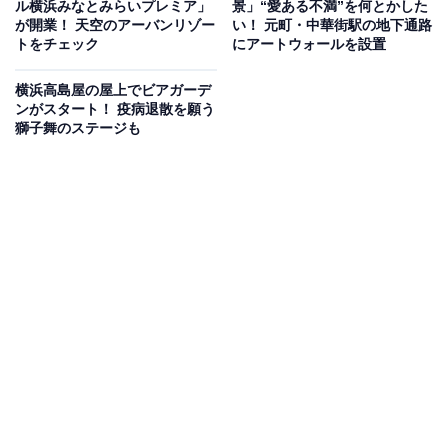
ル横浜みなとみらいプレミア」
景」“愛ある不満”を何とかした
が開業！ 天空のアーバンリゾー
い！ 元町・中華街駅の地下通路
トをチェック
にアートウォールを設置
横浜高島屋の屋上でビアガーデ
ンがスタート！ 疫病退散を願う
獅子舞のステージも
心まで晴れるような、晴天時のみなとみらいのオリジナルポストカードがも
らえる（一例）
キャンペーン実施の有無は、当日1時間ごとに目視で確
認し判断。随時スカイガーデン入口に掲示されます（閉
館1時間前に終了）。