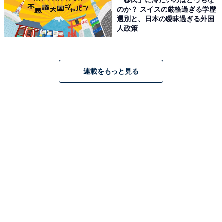
のか？ スイスの厳格過ぎる学歴
選別と、日本の曖昧過ぎる外国
限定ドリンク「空庭慈雨（くうていじう）」は、2022年
人政策
に登場。両キャンペーンを実施している間にしか提供さ
れないため、「幻のドリンク」というわけです。
連載をもっと見る
爽やかなラムネ風味のソーダに、雲をイメージしたカル
ピスのエスプーマ（ムース）をトッピング。さらにかわ
いらしい傘をあしらい、ジメジメした季節にピッタリの
ドリンクです。
＞次ページ：梅雨明けまでは、先着プレゼントも！