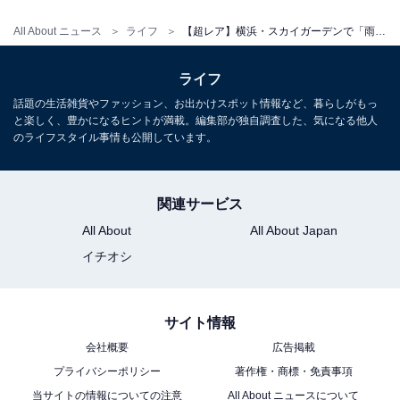
All About ニュース
ライフ
【超レア】横浜・スカイガーデンで「雨の日だけ」もらえる！ 幻のドリンク「空庭慈雨」とは？
ライフ
話題の生活雑貨やファッション、お出かけスポット情報など、暮らしがもっ
と楽しく、豊かになるヒントが満載。編集部が独自調査した、気になる他人
のライフスタイル事情も公開しています。
関連サービス
All About
All About Japan
こちらもおすすめ
イチオシ
横浜で買いたい6種のマフィン。「横浜ランドマ
ークタワー」30周年記念で“中華街をイメージし
た味”も
サイト情報
会社概要
広告掲載
プライバシーポリシー
著作権・商標・免責事項
当サイトの情報についての注意
All About ニュースについて