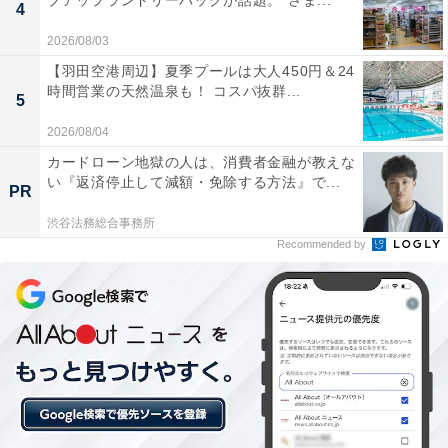
プアップランドリーバッグが話題。“さま...
4
2026/08/03
【羽田空港周辺】夏季プールは大人450円＆24
時間営業の天然温泉も！ コスパ抜群...
幻の限定ドリンク「空庭慈雨（くうていじう）」
5
とは
2026/08/04
カードローン地獄の人は、消費者金融が教えな
い『返済停止して減額・免除する方法』で...
PR
渋谷法務総合事務所
Recommended by