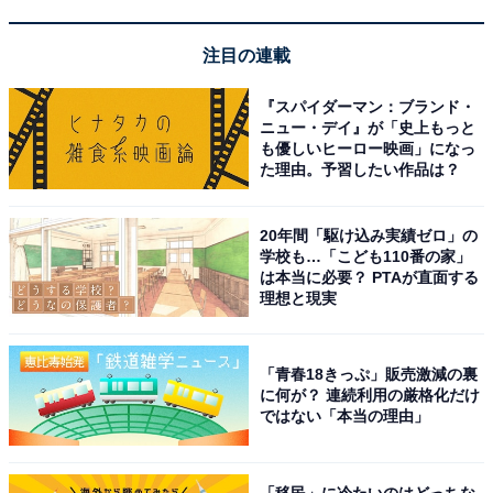
注目の連載
『スパイダーマン：ブランド・
ニュー・デイ』が「史上もっと
も優しいヒーロー映画」になっ
た理由。予習したい作品は？
20年間「駆け込み実績ゼロ」の
学校も…「こども110番の家」
は本当に必要？ PTAが直面する
理想と現実
幻のドリンク「空庭慈雨（くうていじう）」（※イメージ）
両キャンペーンでもらえるドリンクは、スカイガーデン
「青春18きっぷ」販売激減の裏
に何が？ 連続利用の厳格化だけ
内にある「スカイカフェ」で引き換えできます。生ビー
ではない「本当の理由」
ル、ハイボール、レモンサワー、ソフトドリンク、
限定
ドリンク「空庭慈雨（くうていじう）」
から好きな1杯
が選べます。
「移民」に冷たいのはどっちな