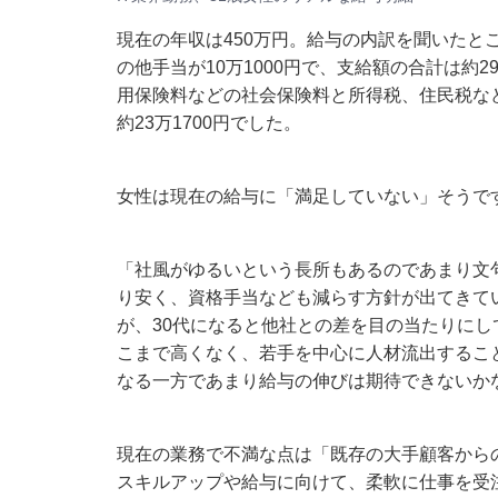
現在の年収は450万円。給与の内訳を聞いたところ
の他手当が10万1000円で、支給額の合計は約
用保険料などの社会保険料と所得税、住民税など
約23万1700円でした。
女性は現在の給与に「満足していない」そうで
「社風がゆるいという長所もあるのであまり文
り安く、資格手当なども減らす方針が出てきて
が、30代になると他社との差を目の当たりに
こまで高くなく、若手を中心に人材流出するこ
なる一方であまり給与の伸びは期待できないか
現在の業務で不満な点は「既存の大手顧客から
スキルアップや給与に向けて、柔軟に仕事を受