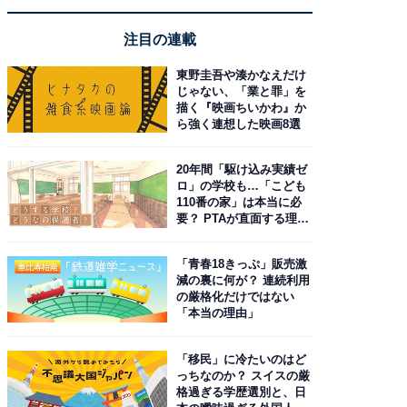
注目の連載
東野圭吾や湊かなえだけ
じゃない、「業と罪」を
描く『映画ちいかわ』か
ら強く連想した映画8選
20年間「駆け込み実績ゼ
ロ」の学校も…「こども
110番の家」は本当に必
要？ PTAが直面する理想
と現実
「青春18きっぷ」販売激
減の裏に何が？ 連続利用
の厳格化だけではない
「本当の理由」
「移民」に冷たいのはど
っちなのか？ スイスの厳
格過ぎる学歴選別と、日