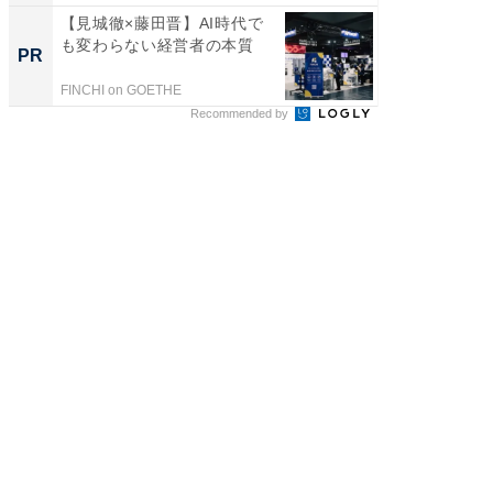
【見城徹×藤田晋】AI時代で
arro
も変わらない経営者の本質
いレベ
PR
PR
FINCHI on GOETHE
arrows
Recommended by