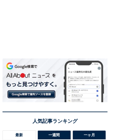
最新
一週間
一ヶ月