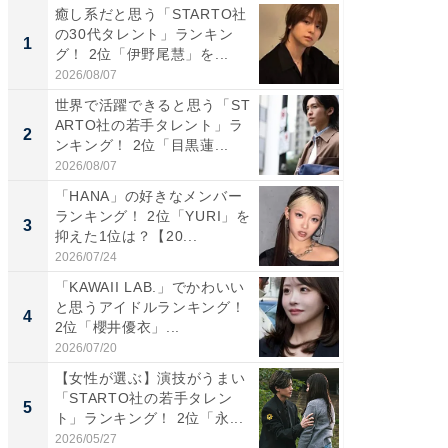
癒し系だと思う「STARTO社
癒し系だ
の30代タレント」ランキン
の若手
1
1
グ！ 2位「伊野尾慧」を...
グ！ 2
2026/08/07
2026/08/0
世界で活躍できると思う「ST
「パフ
ARTO社の若手タレント」ラ
思うST
2
2
ンキング！ 2位「目黒蓮...
ンキング
2026/08/07
2026/08/0
「HANA」の好きなメンバー
ギャップ
ランキング！ 2位「YURI」を
RTO社
3
3
抑えた1位は？【20...
キング！
2026/07/24
2026/08/0
「KAWAII LAB.」でかわいい
癒し系だ
と思うアイドルランキング！
の30代
4
4
2位「櫻井優衣」...
グ！ 2
2026/07/20
2026/08/0
【女性が選ぶ】演技がうまい
「ファン
「STARTO社の若手タレン
ARTO
5
5
ト」ランキング！ 2位「永...
グ！ 2
2026/05/27
2026/08/0