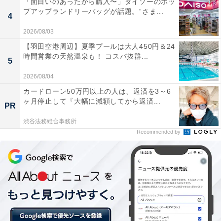
「面白いのあったから購入〜」ダイソーのポッ
プアップランドリーバッグが話題。“さま...
4
2026/08/03
【羽田空港周辺】夏季プールは大人450円＆24
時間営業の天然温泉も！ コスパ抜群...
5
2026/08/04
カードローン50万円以上の人は、返済を3～6
ヶ月停止して『大幅に減額してから返済...
PR
渋谷法務総合事務所
家の中で使う
Recommended by