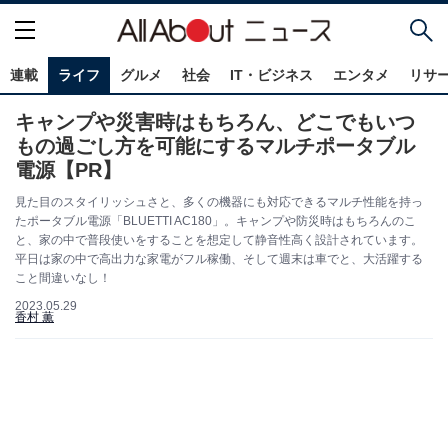
連載
ライフ
グルメ
社会
IT・ビジネス
エンタメ
リサ
キャンプや災害時はもちろん、どこでもいつ
もの過ごし方を可能にするマルチポータブル
電源【PR】
見た目のスタイリッシュさと、多くの機器にも対応できるマルチ性能を持っ
たポータブル電源「BLUETTI AC180」。キャンプや防災時はもちろんのこ
と、家の中で普段使いをすることを想定して静音性高く設計されています。
平日は家の中で高出力な家電がフル稼働、そして週末は車でと、大活躍する
こと間違いなし！
2023.05.29
香村 薫