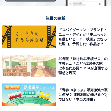
注目の連載
『スパイダーマン：ブランド・
ニュー・デイ』が「史上もっと
も優しいヒーロー映画」になっ
た理由。予習したい作品は？
4個のAC出力ポートと5個のUSBポート（USB-C：1個、USB-A：4個）あ
り
20年間「駆け込み実績ゼロ」の
わが家では家の中でもポータブル電源が活躍していま
学校も…「こども110番の家」
は本当に必要？ PTAが直面する
す。本商品は見た目がスタイリッシュで色も落ち着いた
理想と現実
マットな黒なので、家の中に置いてあっても悪目立ちし
ません。
「青春18きっぷ」販売激減の裏
に何が？ 連続利用の厳格化だけ
ではない「本当の理由」
実はわが家はシンプルライフを極めようとするあまり、
便利に使える家電が多くあります。電気調理鍋なんて3