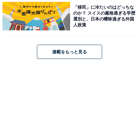
つも持っています。その結果、朝の忙しい時間帯に家族
「移民」に冷たいのはどっちな
のか？ スイスの厳格過ぎる学歴
がそれぞれ自由に家電を使うと、ブレーカーが落ちるこ
選別と、日本の曖昧過ぎる外国
とがたびたびありました。
人政策
そこで、家の中にある家電を調べてみたところ
連載をもっと見る
・コーヒーメーカー：1200W
・オーブンレンジ：1420W
・オートクッカー：1290W
・ヘアドライヤー：1400W
と、キッチンで使うものを中心に消費電力が大きいとい
うことが判明。そこで、このポータブル電源をキッチン
に置き、高電力が必要な家電につなぐことにしました。