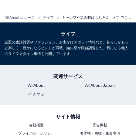
All About ニュース
ライフ
キャンプや災害時はもちろん、どこでもいつもの過ごし方を可能にするマルチポータブル電源【PR】
ライフ
話題の生活雑貨やファッション、お出かけスポット情報など、暮らしがもっ
と楽しく、豊かになるヒントが満載。編集部が独自調査した、気になる他人
のライフスタイル事情も公開しています。
関連サービス
All About
All About Japan
イチオシ
キッチンでの活用方法
サイト情報
会社概要
広告掲載
プライバシーポリシー
著作権・商標・免責事項