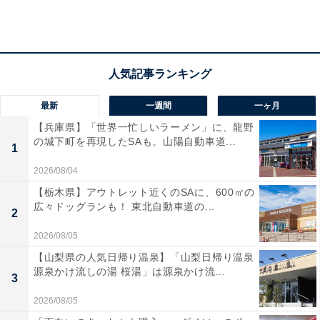
を作り出すことで、とても穏やかで有意義な時間を過ご
すことができます。
ある日の例を挙げると、ポータブル電源にパソコン、ポ
ケットWi-Fi、スマートフォン2台、子どもが使うタブレ
最新
一週間
一ヶ月
ット、ワイヤレスイヤホン、コーヒーメーカーの7つが
【兵庫県】「世界一忙しいラーメン」に、龍野
接続されていました。
の城下町を再現したSAも。山陽自動車道...
1
2026/08/04
AC180なら4個のAC出力ポートと5個のUSBポート
【栃木県】アウトレット近くのSAに、600㎡の
（USB-C：1個、USB-A：4個）があるので、この程度の
広々ドッグランも！ 東北自動車道の...
2
家電なら楽々使用することができます。
2026/08/05
【山梨県の人気日帰り温泉】「山梨日帰り温泉
源泉かけ流しの湯 桜湯」は源泉かけ流...
3
2026/08/05