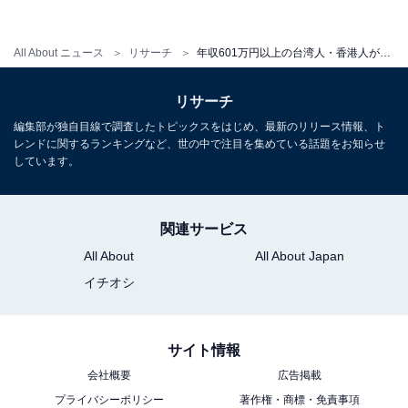
年収401～600万円の台湾人・香港人が「行きたい都道府
県」ランキング！ 3位「東京」、2位は「青森」、1位
は？
All About ニュース
リサーチ
年収601万円以上の台湾人・香港人が「行きたい都道府県」ランキング！ 3位「京都」、2位「東京」、1位は？
リサーチ
編集部が独自目線で調査したトピックスをはじめ、最新のリリース情報、ト
【関連記事】
レンドに関するランキングなど、世の中で注目を集めている話題をお知らせ
プレスリリース
しています。
関連サービス
All About
All About Japan
イチオシ
サイト情報
会社概要
広告掲載
プライバシーポリシー
著作権・商標・免責事項