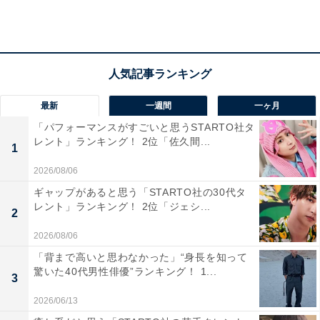
造物、茶道や西陣織など伝統を誇る文化や技術などが数
多く残っています。また、日本を代表する桜や紅葉の名
所も多く、和を感じさせる美しい光景を目当てに訪れる
外国人観光客も多いです。
最新
一週間
一ヶ月
「パフォーマンスがすごいと思うSTARTO社タ
レント」ランキング！ 2位「佐久間...
1
2026/08/06
ギャップがあると思う「STARTO社の30代タ
レント」ランキング！ 2位「ジェシ...
2
2026/08/06
「背まで高いと思わなかった」“身長を知って
驚いた40代男性俳優”ランキング！ 1...
3
2026/06/13