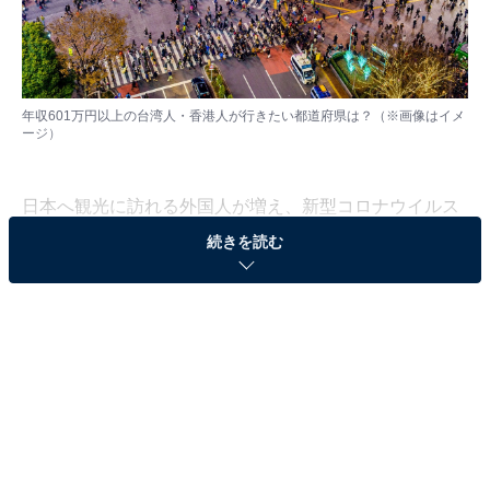
年収601万円以上の台湾人・香港人が行きたい都道府県は？（※画像はイメ
ージ）
日本へ観光に訪れる外国人が増え、新型コロナウイルス
流行前のような光景に戻りつつあります。JNTO（日本
続きを読む
政府観光局）によると、2023年1～2月の訪日外国人数
は、2019年同時期と比べて56.2％まで回復。中でも台湾
と香港からの訪日客はそれぞれ64.5％（台湾）、81.3％
（香港）にまで戻っているようです。
そこで、台湾人・香港人向けの訪日観光情報サイト「樂
吃購（ラーチーゴー）！日本」を運営するジーリーメデ
ィアグループは、ユーザーの台湾人・香港人4711人を対