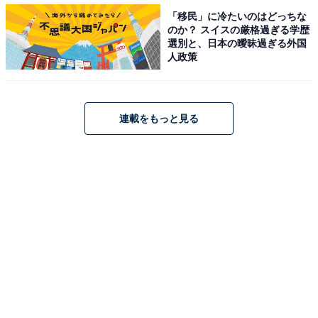
「移民」に冷たいのはどっちな
のか？ スイスの厳格過ぎる学歴
＞47位までのランキング結果を見る
選別と、日本の曖昧過ぎる外国
人政策
【おすすめ記事】
連載をもっと見る
・
台湾人・香港人が行きたい「日本の都道府県」ランキン
グ！ 「京都」と「東京」を抑えて1位に選ばれたのは？
・
年収200万円以下の台湾人・香港人が「行きたい都道府
県」ランキング！ 3位「青森」、2位「東京」、1位は？
・
年収201～400万円の台湾人・香港人が「行きたい都道府
県」ランキング！ 1位は日本人にも人気の高い……？
・