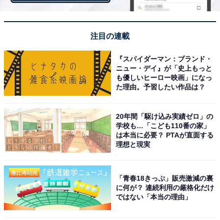
注目の連載
『スパイダーマン：ブランド・
ニュー・デイ』が「史上もっと
も優しいヒーロー映画」になっ
た理由。予習したい作品は？
第1位：北海道
20年間「駆け込み実績ゼロ」の
1位は北海道でした。日本人の旅行先としても人気の北
学校も…「こども110番の家」
は本当に必要？ PTAが直面する
海道は、台湾人・香港人の観光客からも高い人気を集め
理想と現実
ているようです。新鮮な海産物や雄大な自然といった魅
力はもちろん、冬には「さっぽろ雪まつり」の開催やス
「青春18きっぷ」販売激減の裏
キー場でのレジャーなど、台湾や香港の人にとって珍し
に何が？ 連続利用の厳格化だけ
い雪を見ることができるのも、多くの票を集めた要因と
ではない「本当の理由」
いえそうです。