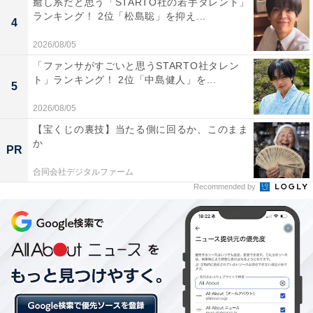
癒し系だと思う「STARTO社の若手タレント」
ランキング！ 2位「松島聡」を抑え...
4
第2位：東京
2026/08/05
「ファンサがすごいと思うSTARTO社タレン
2位は、東京都でした。日本の文化・トレンドの中心で
ト」ランキング！ 2位「中島健人」を...
5
ある東京には、浅草や原宿など数多くの観光スポットが
2026/08/05
あります。また、すしやラーメンなど世界に誇る料理の
【宝くじの裏技】当たる側に回るか、このまま
一流から最先端までを味わうことができるのも魅力の1
か
PR
つです。そんな何度訪れても楽しめるところが外国人観
合同会社デジタルファーム
光客からも人気を集めているのでしょう。
Recommended by