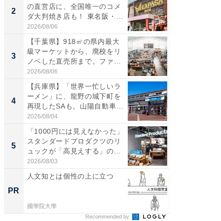
の直営店に、全国唯一のコメ
「鈴鹿天
2
2
ダ大判焼き店も！ 東名阪・
は100
伊...
2026/08/06
2026/08/0
【千葉県】918㎡の県内最大
ステラ
級マーケットから、廃校をリ
詰め放題
3
3
ノベした直売所まで。ファ
00円で「
ー...
2026/08/06
2026/08/0
【兵庫県】「世界一忙しいラ
「ミニオ
ーメン」に、龍野の城下町を
ッグ！ 
4
4
再現したSAも。山陽自動車
ど、夏限
道...
2026/08/04
2026/08/0
「1000円には見えなかった」
【埼玉
スタンダードプロダクツのリ
「行田天
5
5
ュックが「高見えする」の...
は和の
が...
2026/08/03
2026/08/0
人文知とは個性の上に立つ
おとな
れる、
PR
PR
づくり
國學院大學
住友生命
Recommended by