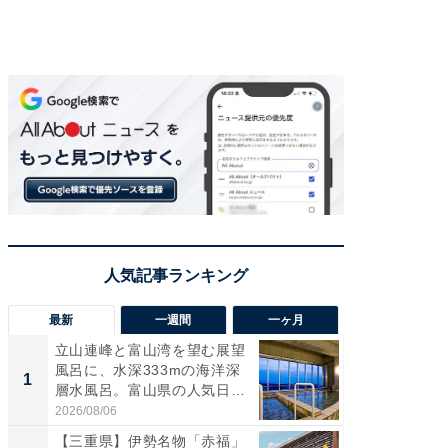
最新
一週間
一ヶ月
立山連峰と富山湾を望む展望
【兵庫
風呂に、水深333mの海洋深
ーメン
1
1
層水風呂。富山県の人気日
再現した
帰...
道...
2026/08/06
2026/08/0
【三重県】伊勢名物「赤福」
【三重