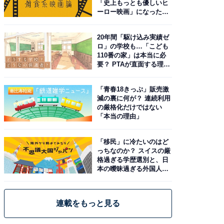
「史上もっとも優しいヒ
ーロー映画」になった理
由。予習したい作品は？
20年間「駆け込み実績ゼ
ロ」の学校も…「こども
110番の家」は本当に必
要？ PTAが直面する理想
と現実
「青春18きっぷ」販売激
減の裏に何が？ 連続利用
の厳格化だけではない
「本当の理由」
「移民」に冷たいのはど
っちなのか？ スイスの厳
格過ぎる学歴選別と、日
本の曖昧過ぎる外国人政
策
連載をもっと見る