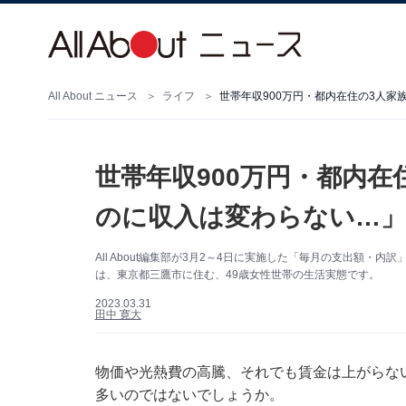
All About ニュース
ライフ
世帯年収900万円・都内在住の3人
世帯年収900万円・都内
のに収入は変わらない…」
All About編集部が3月2～4日に実施した「毎月の支出額
は、東京都三鷹市に住む、49歳女性世帯の生活実態です。
2023.03.31
田中 寛大
物価や光熱費の高騰、それでも賃金は上がらな
多いのではないでしょうか。