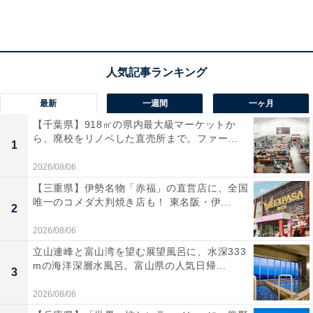
対象商品
全品
※書籍、月額定額サービス、配送料、付帯作業料のほ
最新
一週間
一ヶ月
か、併設スーパーで販売している生鮮、総菜、弁当、農
産物、物産品、お酒、日配品は割引対象外
【千葉県】918㎡の県内最大級マーケットか
ら、廃校をリノベした直売所まで。ファー...
1
2026/08/06
対象者
【三重県】伊勢名物「赤福」の直営店に、全国
無印良品メンバー（MUJI Card会員、MUJI.netメンバ
唯一のコメダ大判焼き店も！ 東名阪・伊...
2
ー、MUJI passport会員、LINEライト会員）
2026/08/06
立山連峰と富山湾を望む展望風呂に、水深333
実施店舗
mの海洋深層水風呂。富山県の人気日帰...
3
無印良品、MUJI、Found MUJI、MUJI to GO、MUJI
2026/08/06
com、ネットストア、Cafe MUJI、Cafe & Meal MUJI、