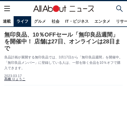
連載
ライフ
グルメ
社会
IT・ビジネス
エンタメ
リサ
無印良品、10％OFFセール「無印良品週間」
を開催中！ 店舗は27日、オンラインは28日ま
で
良品計画が展開する無印良品では、3月17日から「無印良品週間」を開催中。
「無印良品メンバー」に登録している人は、一部を除く全品を10％オフで購
入できます。
2023.03.17
高橋 りょうこ