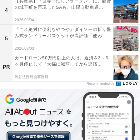
【兵庫県】「世界一忙しいラーメン」に、龍野
MUJI Kitchen
の城下町を再現したSAも。山陽自動車道...
4
2026/08/04
現時点で無印良品メンバーでない人も、買い物の前に登
「これ絶対に便利なやつや」ダイソーの折り畳
録しておけば優待を受けられます。なお、店舗によって
み式ランドリーバスケットが高評価「使わ...
5
はセールを実施しない場合もあります。詳しくは無印良
2026/08/03
品の公式サイトでチェックしてみてください。
カードローン50万円以上の人は、返済を3～6
ヶ月停止して『大幅に減額してから返済...
PR
※IDEE TOKYOを除くIDEE直営店で「IDEE WEEK」も
渋谷法務総合事務所
Recommended by
同時開催（無印良品メンバー対象に10％オフ）
※IDEE SHOP Onlineでは、オンライン会員対象に10％
オフ（無印良品メンバーは対象外）
【おすすめ記事】
・