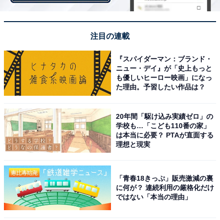
無印歴30年の家事アドバイザーが選ぶ、「無印良品週
間」で買うべき4つのおすすめ商品
注目の連載
・
【無印良品】「大人にもフレンドリー」と高評価！ 「は
『スパイダーマン：ブランド・
じめての文房具」は、人にも財布にも優しい逸品だった
ニュー・デイ』が「史上もっと
も優しいヒーロー映画」になっ
・
た理由。予習したい作品は？
「こんまり×3COINS」の食器棚収納は、本当に“ときめ
く”アイテムなのか？ 家事のプロが使ってみた！
20年間「駆け込み実績ゼロ」の
・
学校も…「こども110番の家」
「こんまり×3COINS」コラボの使用感レポ。家事のプロ
は本当に必要？ PTAが直面する
理想と現実
が、「野菜収納アイテム」に“ときめいた”わけ
・
物価高の今、頼りになる食材！ 価格安定＆栄養たっぷり
「青春18きっぷ」販売激減の裏
に何が？ 連続利用の厳格化だけ
の「スプラウト」ってどんな野菜？
ではない「本当の理由」