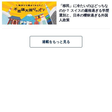
「移民」に冷たいのはどっちな
のか？ スイスの厳格過ぎる学歴
2位には永島優美さんがランクイン。関西学院大学を卒
選別と、日本の曖昧過ぎる外国
人政策
業後、2014年にフジテレビに入社。『めざましテレビ』
やサッカー番組『MONDAY FOOTBALL R』などに出演
し、現在は『めざまし8』でメインキャスターを務めて
連載をもっと見る
います。
明るいキャラクターで人気を博し、長年“朝の顔”として
活躍してきた永島さん。『めざまし8』を3月31日の放送
をもって卒業する予定で、今後は「アナウンサーとして
新しいことに挑戦していきたい」とコメントしていま
す。4月からはバラエティ番組『私のバカせまい史』で
進行役を務めるそう。今後も活躍の幅がますます広がっ
ていきそうですね。