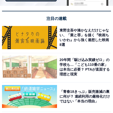
注目の連載
東野圭吾や湊かなえだけじゃな
い、「業と罪」を描く『映画ち
いかわ』から強く連想した映画
8選
View this post on Instagram
20年間「駆け込み実績ゼロ」の
学校も…「こども110番の家」
は本当に必要？ PTAが直面する
理想と現実
「青春18きっぷ」販売激減の裏
に何が？ 連続利用の厳格化だけ
ではない「本当の理由」
A post shared by 永島優美（フジテレビアナウンサー） (@yuumi_