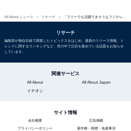
回答者からは「キャスターとしても良し、バラエティと
All About ニュース
リサーチ
「フリーでも活躍できそうなフジテレビのアナウンサー」ランキング！ 2位「永島優美」アナを抑えた1位は？
しても良し、その場の空気を読んで様々な事を瞬時に行
動できる能力はすごいと思います（40代男性／埼玉
リサーチ
県）」「明るく華やかで、フリーになっても仕事が沢山
編集部が独自目線で調査したトピックスをはじめ、最新のリリース情報、ト
ありそうなので活躍出来そうだと思います（50代女性／
レンドに関するランキングなど、世の中で注目を集めている話題をお知らせ
千葉県」「どこに行っても、皆から愛されて上手くやっ
しています。
ていけると思う（50代女性／長野県）」などの声が上が
りました。
関連サービス
All About
All About Japan
イチオシ
サイト情報
会社概要
広告掲載
プライバシーポリシー
著作権・商標・免責事項