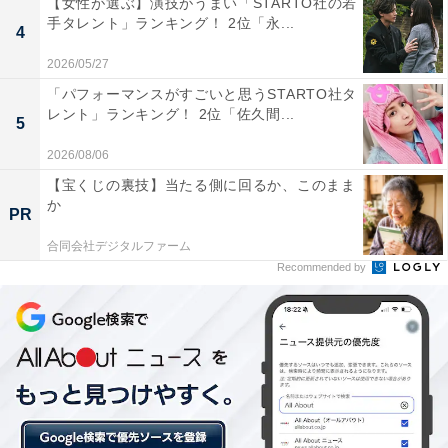
【女性が選ぶ】演技がうまい「STARTO社の若
手タレント」ランキング！ 2位「永...
4
2026/05/27
「パフォーマンスがすごいと思うSTARTO社タ
レント」ランキング！ 2位「佐久間...
5
2026/08/06
【宝くじの裏技】当たる側に回るか、このまま
か
PR
合同会社デジタルファーム
Recommended by
2位：永島優美