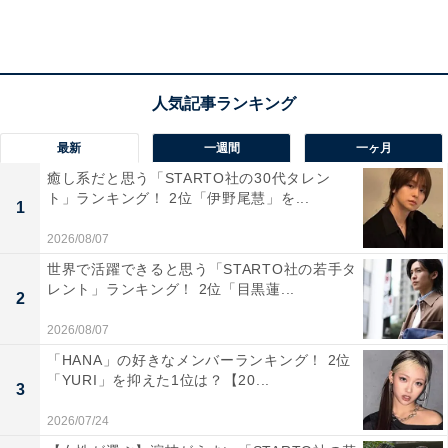
の情報番組を担当しました。
2023年3月末での退社を発表している三田さん。3月14日
までに第1子が誕生したようで、当面は育児に専念する
ことになりそうですが、将来的にフリーアナウンサーと
最新
一週間
一ヶ月
して活躍する姿が見られるかもしれませんね。
癒し系だと思う「STARTO社の30代タレン
ト」ランキング！ 2位「伊野尾慧」を...
1
2026/08/07
回答者からは「とてもキレイな方なのでファッション雑
世界で活躍できると思う「STARTO社の若手タ
誌やCMなんかで活躍しそう（20代女性／東京都）」
レント」ランキング！ 2位「目黒蓮...
2
「誠実なコメントと品の良さが幅広く愛されそう（30代
2026/08/07
女性／京都府）」「ミタパンの愛称が浸透しているほど
人気がある（50代女性／石川県）」などの声が上がりま
「HANA」の好きなメンバーランキング！ 2位
「YURI」を抑えた1位は？【20...
した。
3
2026/07/24