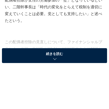
配偶者控除が女性の労働参加の「壁」となっているとい
い、二階幹事長は「時代の変化をとらえて税制を適切に
変えていくことは必要。党としても支持したい」と述べ
たという。
この配偶者控除の見直しについて、ファイナンシャルプ
ランナーの福一由紀氏がAll Aboutで以下のように解説し
続きを読む
ている。
**********
2017年からは「配偶者控除」から「夫婦控除」