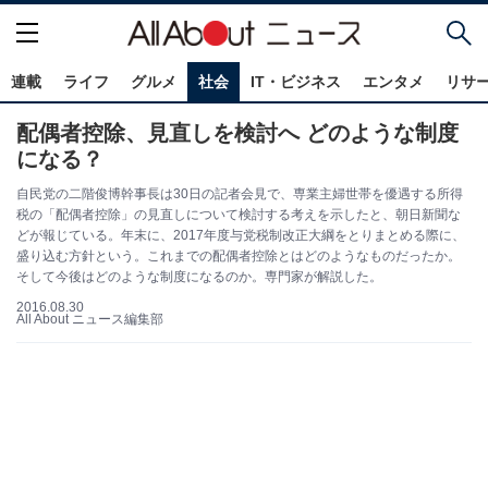
連載
ライフ
グルメ
社会
IT・ビジネス
エンタメ
リサ
配偶者控除、見直しを検討へ どのような制度
になる？
自民党の二階俊博幹事長は30日の記者会見で、専業主婦世帯を優遇する所得
税の「配偶者控除」の見直しについて検討する考えを示したと、朝日新聞な
どが報じている。年末に、2017年度与党税制改正大綱をとりまとめる際に、
盛り込む方針という。これまでの配偶者控除とはどのようなものだったか。
そして今後はどのような制度になるのか。専門家が解説した。
2016.08.30
All About ニュース編集部