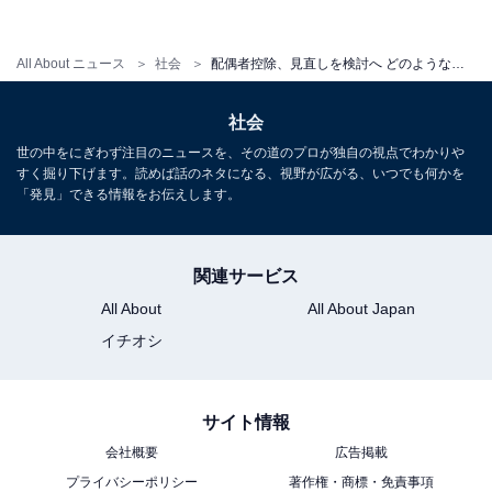
きいため、年収130万円というのも大きな壁になってい
る。
All About ニュース
社会
配偶者控除、見直しを検討へ どのような制度になる？
社会
この130万円の壁が、一部の人にとっては「106万円の
世の中をにぎわず注目のニュースを、その道のプロが独自の視点でわかりや
壁」に2016年10月から引き下げられることになると福一
すく掘り下げます。読めば話のネタになる、視野が広がる、いつでも何かを
氏は説明している。
「発見」できる情報をお伝えします。
関連サービス
2016年10月から、パートなどの短時間労働者の厚生年金
All About
All About Japan
適用の基準が拡大される。福一氏によると、短時間労働
イチオシ
者へのセーフティネットの拡大が目的だが、保険料の負
担も大きなものになると指摘している。
サイト情報
会社概要
広告掲載
現在は週30時間以上のパートで厚生年金に加入すること
プライバシーポリシー
著作権・商標・免責事項