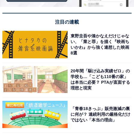
この配偶者控除が廃止されると、妻の年収によって夫の
注目の連載
所得税が変わらないことになる。よって福一氏は「今後
の家計を安定させるには、世帯収入アップが不可欠。妻
東野圭吾や湊かなえだけじゃな
い、「業と罪」を描く『映画ち
も働くことに越したことはありません」と述べている。
いかわ』から強く連想した映画
8選
20年間「駆け込み実績ゼロ」の
学校も…「こども110番の家」
は本当に必要？ PTAが直面する
理想と現実
「青春18きっぷ」販売激減の裏
に何が？ 連続利用の厳格化だけ
ではない「本当の理由」