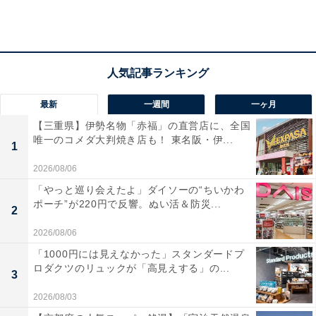
福一氏は配偶者控除の廃止と新しい制度の導入によっ
て、専業主婦やパート主婦に対する「税の優遇」がなく
なるため、女性の働き方に大きな変化をもたらすものと
なると指摘している。
最新
一週間
一ヶ月
【三重県】伊勢名物「赤福」の直営店に、全国
唯一のコメダ大判焼き店も！ 東名阪・伊...
1
2026/08/06
「やっと巡り会えたよ」ダイソーの“ちいかわ
ポーチ”が220円で反響。ぬい活＆防災...
2
2026/08/06
「1000円には見えなかった」スタンダードプ
ロダクツのリュックが「高見えする」の...
3
2026/08/03