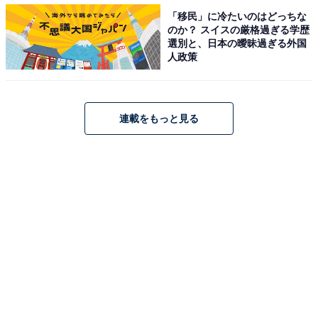
「移民」に冷たいのはどっちな
のか？ スイスの厳格過ぎる学歴
選別と、日本の曖昧過ぎる外国
人政策
「130万円の壁」も「106万円の壁」になる？
所得税の配偶者控除の「103万円の壁」の他にも、パー
連載をもっと見る
トなどの主婦を悩ませるものとして「130万円の壁」が
あると福一氏は説明する。
「130万円の壁」とは、夫が会社員や公務員の場合、妻
の年収が130万円までであれば、年金や健康保険の被扶
養者になり保険料負担が必要ないという。つまり、年収
130万円を超えると、年金や健康保険の保険料を自分自
身で支払うことになる。保険料負担も家計への影響が大