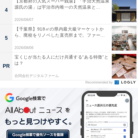
【京都府の人気スーパー銭湯】「宇治天然温泉
源氏の湯」は宇治市内唯一の天然温泉と...
4
2026/08/07
配偶者控除とは？ 「103万円の壁」とは？
【千葉県】918㎡の県内最大級マーケットか
ら、廃校をリノベした直売所まで。ファー...
5
福一氏によると、「配偶者控除」は、一定の所得以内の
2026/08/06
配偶者がいるなら所得税を安くするというもので、専業
宝くじが当たる人にだけ共通する“ある特徴”と
主婦やパート主婦の家庭では、夫の所得税が減税されて
は？
PR
いるということになる。
合同会社デジタルファーム
Recommended by
「一定の所得」とは、パートなどでいう給与所得では
「年収103万円」となる。世帯収入を減らさないため
に、パートの収入を年収103万円以内におさめようとす
ることから「103万円の壁」と言われ、女性の労働参加
の壁となっていた。