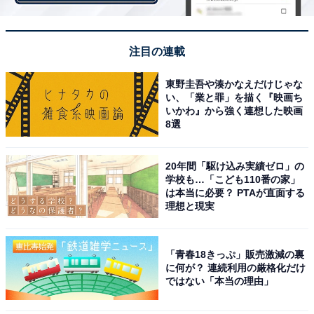
ん）」
注目の連載
東野圭吾や湊かなえだけじゃな
い、「業と罪」を描く『映画ち
いかわ』から強く連想した映画
8選
20年間「駆け込み実績ゼロ」の
学校も…「こども110番の家」
は本当に必要？ PTAが直面する
理想と現実
「青春18きっぷ」販売激減の裏
に何が？ 連続利用の厳格化だけ
ではない「本当の理由」
福笑御膳（税込2000円）※完全予約販売
お弁当の名前は「
福笑御膳（ふくしょうごぜん）
」。