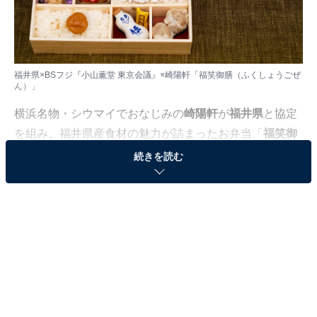
福井県×BSフジ『小山薫堂 東京会議』×崎陽軒「福笑御膳（ふくしょうごぜ
ん）」
横浜名物・シウマイでおなじみの
崎陽軒
が
福井県
と協定
を組み、福井県産食材の魅力が詰まったお弁当「
福笑御
膳（ふくしょうごぜん）
」を
完全予約制
で3月に発売。
続きを読む
なぜ崎陽軒が福井県の食材を使ったお弁当を作ることに
なったのか、発表会で取材してきました。気になるお弁
当も実食！（画像は筆者撮影、一部提供）
「福井県のお弁当」開発のきっかけとは