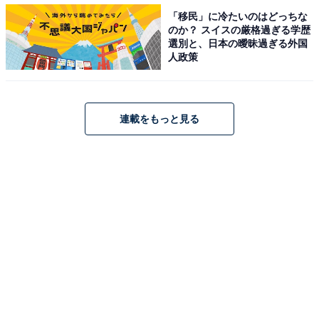
「移民」に冷たいのはどっちな
「全国に誇る美食の宝庫といわれる福井県の魅力が詰ま
のか？ スイスの厳格過ぎる学歴
ったお弁当を食べることで自然と笑顔になっていただき
選別と、日本の曖昧過ぎる外国
人政策
たい」という願いが込められています。『小山薫堂 東京
会議』の番組内で決定しました。
掛け紙には小山薫堂さんによる「福笑御膳」の題字、福
連載をもっと見る
井県の代表的な観光地である「三方五湖」「丸岡城」
「一乗谷朝倉氏遺跡」「水島」がデザインされていま
す。
福笑御膳には、「ふくいサーモン」「福井県産甘えび」
「紅映梅（べにさしうめ）」、へしこを作る際に使う
「へしこ糠（ぬか）」などの福井県産食材に加えて、
「小鯛のささ漬け」「にしんの昆布巻き」などの名産
品、計10種類が詰め合わせてあります。お弁当を通して
福井県の魅力が感じられる内容です。