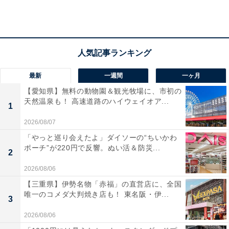
表した「地元ならではのおいしい食べ物が多かった」ラ
ンキング（宿泊旅行調査2022）で福井県が1位に輝いた
ことから、首都圏の方に「食を通して福井県の魅力を発
信したい」と考えたところからスタートしました。
「シウマイ弁当」を販売する崎陽軒は首都圏で知名度が
最新
一週間
一ヶ月
高く、真のローカルブランドを目指すことや食を通して
【愛知県】無料の動物園＆観光牧場に、市初の
心を満たすことなどを経営理念に掲げていることから、
天然温泉も！ 高速道路のハイウェイオア...
1
「今回の企画にぴったり」と白羽の矢が立ったのだと
2026/08/07
か。2022年7月、福井県と崎陽軒が地域の活性化・ブラ
「やっと巡り会えたよ」ダイソーの“ちいかわ
ンド力向上に繋げる相互協力協定を締結しました。
ポーチ”が220円で反響。ぬい活＆防災...
2
2026/08/06
相互協力協定のもと、北陸新幹線福井・敦賀開業1年前
【三重県】伊勢名物「赤福」の直営店に、全国
を記念し、福井県産食材の魅力が詰まったお弁当を、崎
唯一のコメダ大判焼き店も！ 東名阪・伊...
3
陽軒ファンの小山薫堂さん（放送作家・脚本家）が出演
するBSフジ『小山薫堂 東京会議』のメンバー協力によ
2026/08/06