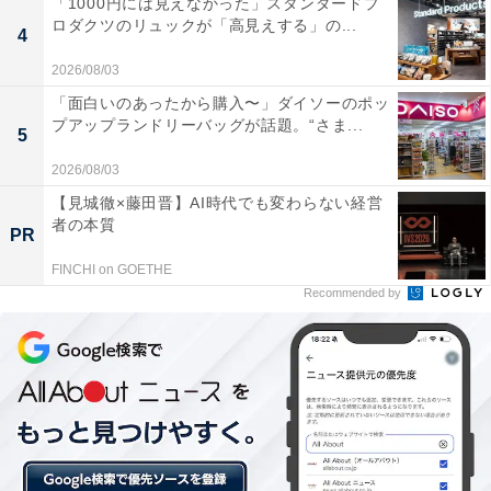
り開発。福井県の食材の魅力が詰まったお弁当が完成し
「1000円には見えなかった」スタンダードプ
ロダクツのリュックが「高見えする」の...
ました。
4
2026/08/03
「面白いのあったから購入〜」ダイソーのポッ
プアップランドリーバッグが話題。“さま...
5
2026/08/03
【見城徹×藤田晋】AI時代でも変わらない経営
者の本質
PR
FINCHI on GOETHE
Recommended by
お弁当の名前は「福笑御膳（ふくしょうごぜ