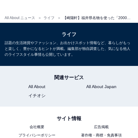
All About ニュース
ライフ
【崎陽軒】福井県名物を使った「2000円」豪華弁当を実食！ 1万個限定、激レア「福井ひょうちゃん」入り
ライフ
話題の生活雑貨やファッション、お出かけスポット情報など、暮らしがもっ
と楽しく、豊かになるヒントが満載。編集部が独自調査した、気になる他人
のライフスタイル事情も公開しています。
関連サービス
All About
All About Japan
イチオシ
サイト情報
福井県の魅力が詰まった「福笑御膳」食べてみ
会社概要
広告掲載
た！
プライバシーポリシー
著作権・商標・免責事項