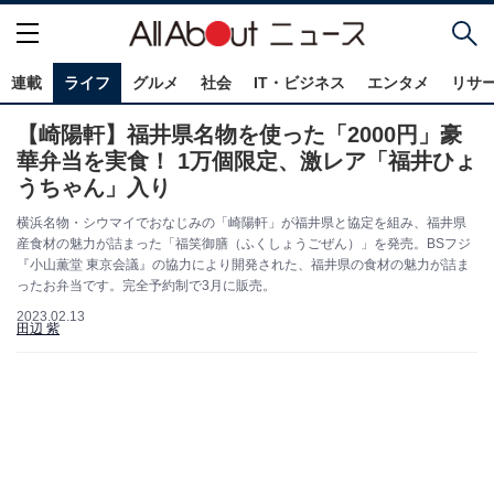
連載
ライフ
グルメ
社会
IT・ビジネス
エンタメ
リサ
【崎陽軒】福井県名物を使った「2000円」豪
華弁当を実食！ 1万個限定、激レア「福井ひょ
うちゃん」入り
横浜名物・シウマイでおなじみの「崎陽軒」が福井県と協定を組み、福井県
産食材の魅力が詰まった「福笑御膳（ふくしょうごぜん）」を発売。BSフジ
『小山薫堂 東京会議』の協力により開発された、福井県の食材の魅力が詰ま
ったお弁当です。完全予約制で3月に販売。
2023.02.13
田辺 紫