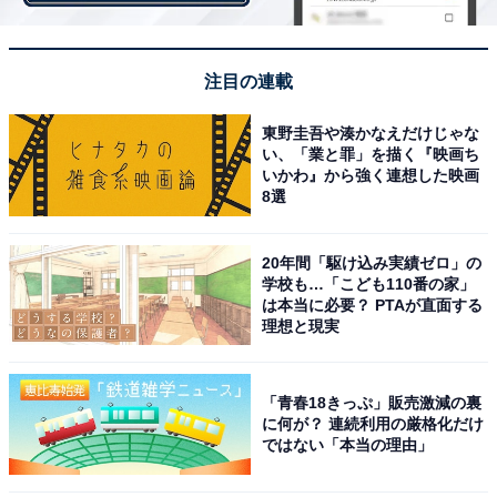
日本初上陸のショコラブランドは2ブランドを展開。
注目の連載
ヴィーガンショコラ「ファビアン・デアル」
はフラン
東野圭吾や湊かなえだけじゃな
ス・リヨンに2022年にブティックをオープンしたばかり
い、「業と罪」を描く『映画ち
のショコラブランド。乳製品を一切使っていないのに生
いかわ』から強く連想した映画
8選
クリーム感たっぷりのガナッシュにビックリすることで
しょう。
20年間「駆け込み実績ゼロ」の
学校も…「こども110番の家」
は本当に必要？ PTAが直面する
理想と現実
「青春18きっぷ」販売激減の裏
に何が？ 連続利用の厳格化だけ
ではない「本当の理由」