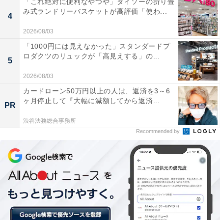
「これ絶対に便利なやつや」ダイソーの折り畳
み式ランドリーバスケットが高評価「使わ...
4
2026/08/03
「1000円には見えなかった」スタンダードプ
ロダクツのリュックが「高見えする」の...
5
2026/08/03
カードローン50万円以上の人は、返済を3～6
ヶ月停止して『大幅に減額してから返済...
PR
渋谷法務総合事務所
Recommended by
日本初上陸！ ヴィーガンショコラのおいしさに驚
き