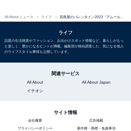
All About ニュース
ライフ
高島屋のバレンタイン2023「アムール・デュ・ショコラ」。注目は日本初上陸＆サステナブルなショコラ！
ライフ
話題の生活雑貨やファッション、お出かけスポット情報など、暮らしがもっ
と楽しく、豊かになるヒントが満載。編集部が独自調査した、気になる他人
のライフスタイル事情も公開しています。
関連サービス
All About
All About Japan
「La Roche（ラ・ロシェ）」高島屋セレクトボックス（7種計7個入、税込
3024円）※高島屋限定
イチオシ
サイト情報
会社概要
広告掲載
プライバシーポリシー
著作権・商標・免責事項