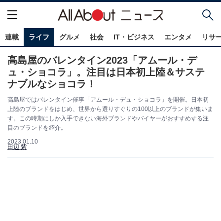
連載
ライフ
グルメ
社会
IT・ビジネス
エンタメ
リサ
高島屋のバレンタイン2023「アムール・デ
ュ・ショコラ」。注目は日本初上陸＆サステ
ナブルなショコラ！
高島屋ではバレンタイン催事「アムール・デュ・ショコラ」を開催。日本初
上陸のブランドをはじめ、世界から選りすぐりの100以上のブランドが集いま
す。この時期にしか入手できない海外ブランドやバイヤーがおすすめする注
目のブランドを紹介。
2023.01.10
田辺 紫