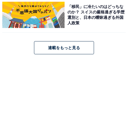
「移民」に冷たいのはどっちな
のか？ スイスの厳格過ぎる学歴
選別と、日本の曖昧過ぎる外国
人政策
「ファビアン・デアル」ヴィーガンショコラBOX（11種計12個入、税込
3996円）※高島屋限定
連載をもっと見る
「
ラ・ロシェ
」は、中東・レバノンの首都ベイルートを
拠点とし、高品質なチョコレートの製造にこだわるショ
コラブランド。ナッツの産地が近く調達コストが抑えら
れるため、ヘーゼルナッツやピスタチオ、アーモンドが
ふんだんに入っているのに、比較的お手ごろな価格が魅
力です。