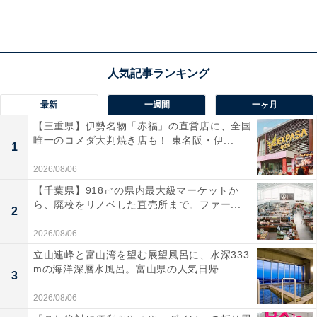
最新
一週間
一ヶ月
年に一度の“ショコラの祭典”として親しまれている、
高
【三重県】伊勢名物「赤福」の直営店に、全国
唯一のコメダ大判焼き店も！ 東名阪・伊...
島屋のバレンタイン
催事「
アムール・デュ・ショコ
1
ラ
」。高島屋オンラインストアでは1月6日から、高島屋
2026/08/06
各店では1月25日から順次スタートします。
【千葉県】918㎡の県内最大級マーケットか
ら、廃校をリノベした直売所まで。ファー...
2
2026/08/06
今年は、日本初上陸のブランドやワールドクラスで愛さ
れるショコラブランドはもちろん、ますます注目が高ま
立山連峰と富山湾を望む展望風呂に、水深333
mの海洋深層水風呂。富山県の人気日帰...
っているフードロスや環境・社会問題などにショコラで
3
アプローチする“おいしくてサステナブルなショコラ”も
2026/08/06
登場。