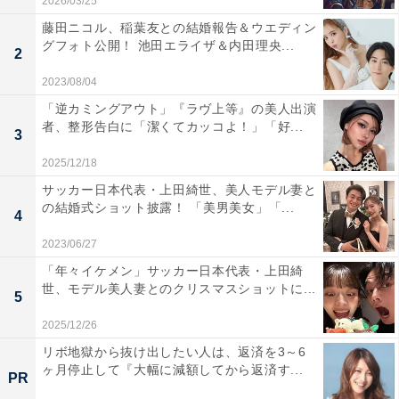
2026/03/25
藤田ニコル、稲葉友との結婚報告＆ウエディン
グフォト公開！ 池田エライザ＆内田理央...
2
2023/08/04
「逆カミングアウト」『ラヴ上等』の美人出演
者、整形告白に「潔くてカッコよ！」「好...
3
2025/12/18
サッカー日本代表・上田綺世、美人モデル妻と
の結婚式ショット披露！ 「美男美女」「...
4
2023/06/27
「年々イケメン」サッカー日本代表・上田綺
世、モデル美人妻とのクリスマスショットに...
5
2025/12/26
リボ地獄から抜け出したい人は、返済を3～6
ヶ月停止して『大幅に減額してから返済す...
PR