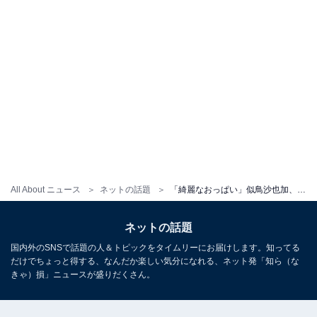
All About ニュース
ネットの話題
「綺麗なおっぱい」似鳥沙也加、シャツをまくし上げたブラ姿の動画！ 「非常に美しい」「笑顔可愛すぎだろ」
ネットの話題
国内外のSNSで話題の人＆トピックをタイムリーにお届けします。知ってる
だけでちょっと得する、なんだか楽しい気分になれる、ネット発「知ら（な
きゃ）損」ニュースが盛りだくさん。