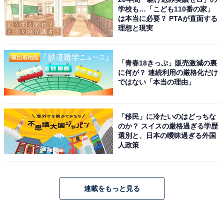
学校も…「こども110番の家」
は本当に必要？ PTAが直面する
理想と現実
「青春18きっぷ」販売激減の裏
に何が？ 連続利用の厳格化だけ
ではない「本当の理由」
「移民」に冷たいのはどっちな
のか？ スイスの厳格過ぎる学歴
選別と、日本の曖昧過ぎる外国
人政策
連載をもっと見る