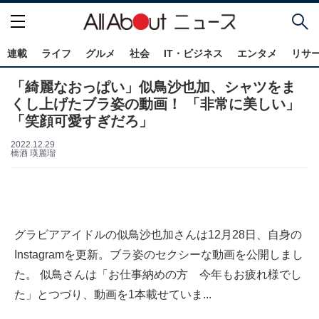
連載
ライフ
グルメ
社会
IT・ビジネス
エンタメ
リサ
「綺麗なおっぱい」似鳥沙也加、シャツをま
くし上げたブラ姿の動画！ 「非常に美しい」
「笑顔可愛すぎだろ」
2022.12.29
橋酒 瑛麗瑠
グラビアアイドルの似鳥沙也加さんは12月28日、自身の
Instagramを更新。ブラ姿のセクシーな動画を公開しまし
た。 似鳥さんは「お仕事納めの方 今年もお疲れ様でし
た」とつづり、動画を1本載せていま...