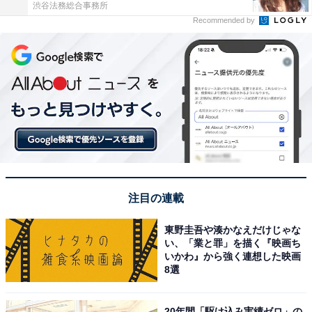
渋谷法務総合事務所
Recommended by
注目の連載
東野圭吾や湊かなえだけじゃな
い、「業と罪」を描く『映画ち
いかわ』から強く連想した映画
8選
20年間「駆け込み実績ゼロ」の