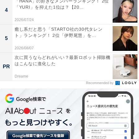
「HANA」の好きなメンバーランキング！ 2位
「YURI」を抑えた1位は？【20...
4
2026/07/24
癒し系だと思う「STARTO社の30代タレン
ト」ランキング！ 2位「伊野尾慧」を...
5
2026/08/07
次に買うならどれがいい？最新ロボット掃除機
はこんなに進化した
PR
Dreame
第2位：「ドイツ戦・堂安選手のゴール」（46票）
Recommended by
2位には同じくグループリーグ第1戦・ドイツ戦での堂安
律選手の同点ゴールが選ばれました。左サイド深くに抜
け出した南野拓実選手のクロスがこぼれたところを見逃
さす、1点先行された場面でチームに勢いをもたらし、
歴史的な勝利につなげました。