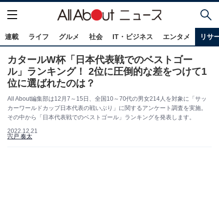
連載
ライフ
グルメ
社会
IT・ビジネス
エンタメ
リサ
カタールW杯「日本代表戦でのベストゴー
ル」ランキング！ 2位に圧倒的な差をつけて1
位に選ばれたのは？
All About編集部は12月7～15日、全国10～70代の男女214人を対象に「サッ
カーワールドカップ日本代表の戦いぶり」に関するアンケート調査を実施。
その中から「日本代表戦でのベストゴール」ランキングを発表します。
2022.12.21
宍戸 奏太