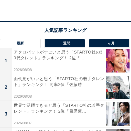
めたのは圧巻でした（50代女性）」などのコメントが寄
せられました。
また、「角度のないところから世界的GKノイアー選手の
肩越しにゴールを決めたスーパーゴールだった（40代男
最新
一週間
一ヶ月
性）」「世界と日本の差は確実に縮まっているというこ
アクロバットがすごいと思う「STARTO社の3
とを世界に知らしめることができた（10代男性）」「こ
0代タレント」ランキング！ 2位「...
1
れまでの日本とは何かが違う、届かなかったあと一歩先
2026/08/08
に進んだ感がありました（40代男性）」など、このゴー
面倒見がいいと思う「STARTO社の若手タレン
ルで日本サッカーの成長を感じたという意見が多く集ま
ト」ランキング！ 同率2位「佐藤勝...
2
りました。
2026/08/08
世界で活躍できると思う「STARTO社の若手タ
レント」ランキング！ 2位「目黒蓮...
3
2026/08/07