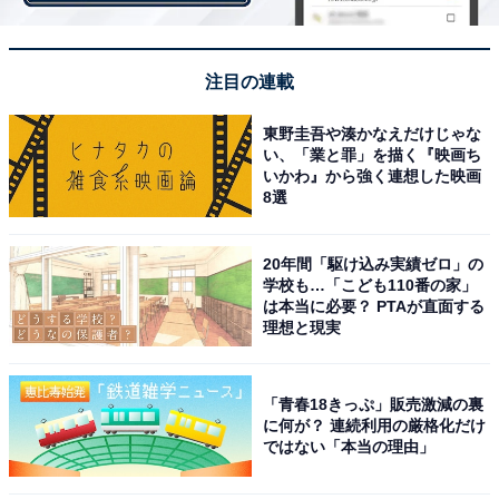
回答者からは「衝撃を与えた。ドイツ相手に点をいれる
ことができたのが印象的でした（20代女性）」「あのゴ
注目の連載
ールで、いけるんじゃない？と感じた（50代女性）」
「ドイツ相手にゴールを決めてチームの雰囲気も良くな
東野圭吾や湊かなえだけじゃな
い、「業と罪」を描く『映画ち
ったと思うから（40代女性）」「希望の灯りを灯した価
いかわ』から強く連想した映画
値あるゴールだと思う（50代男性）」などのコメントが
8選
寄せられました。
20年間「駆け込み実績ゼロ」の
学校も…「こども110番の家」
他にも「強豪で敗戦濃厚と思われていたドイツから同点
は本当に必要？ PTAが直面する
ゴールを奪い、その後の日本の躍進を演出したゴールだ
理想と現実
った（20代男性）」「今大会の日本のオープニングゴー
ル（20代男性）」「じれったい試合だったから。そんな
「青春18きっぷ」販売激減の裏
試合でゴールをこじ開けたことはすごいと思う（20代女
に何が？ 連続利用の厳格化だけ
性）」など、快進撃のきっかけとして強い印象を持った
ではない「本当の理由」
回答者が多く見られました。