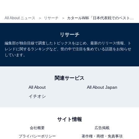
2位に大差をつけて1位に選ばれたのは、グループリーグ
第3戦・スペイン戦で堂安選手が突き刺した同点ミドル
All About ニュース
リサーチ
カタールW杯「日本代表戦でのベストゴール」ランキング！ 2位に圧倒的な差をつけて1位に選ばれたのは？
でした。グループリーグを通じて生まれた全ゴールの中
で第2位となる、時速120.04キロメートルのシュートス
リサーチ
ピードを記録するなど、ワールドクラスのミドルシュー
編集部が独自目線で調査したトピックスをはじめ、最新のリリース情報、ト
トでした。
レンドに関するランキングなど、世の中で注目を集めている話題をお知らせ
しています。
回答者からは「気持ちいいほどのミドルシュート！文句
なしのスーパーゴールです！（20代女性）」「観ててス
関連サービス
カッとするほど気持ちのいいゴールで、彼の技術のなせ
All About
All About Japan
る技だと思う（60代女性）」「目の覚めるようなシュー
イチオシ
トでびっくりした（30代男性）」「大会のベストゴール
に入るくらいキレイなシュートでした（30代男性）」な
どのコメントが寄せられました。
サイト情報
会社概要
広告掲載
また、「あのようなパンチのあるシュートを打てる日本
プライバシーポリシー
著作権・商標・免責事項