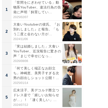
「世間をにぎわせている」動
「さす
物系YouTuber、違法行為の告
は」高
1
1
発に声明「飼育してい...
災地を
「カ...
2025/02/07
2026/08/0
大食いYoutuberの彼氏、『お
「女の
別れしました』と報告。「も
介、バ
2
2
う二度と会わない方が...
らのプレ
愛...
2024/11/06
2026/08/0
「実は結婚しました」大食い
「脚が
YouTuber、近況報告に驚きの
横川尚
3
3
声「まじで幸せになっ...
ムキな姿
刃...
2026/08/06
2026/08/0
「何て美しく端正なお顔立
「え、
ち」神崎恵、美男子すぎる次
芸人、2
4
4
男の顔出しショット公開！
エットに
「め...
2025/01/14
2026/08/0
広末涼子、美デコルテ際立つ
「脳がバ
ドレス姿で「嬉しいお知らせ
装姿が話
5
5
が…」！ 「凄く美しい」
のお父さ
「透...
2024/07/12
2026/08/0