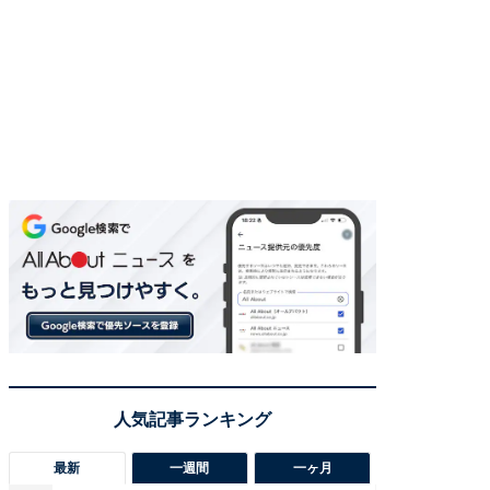
最新
一週間
一ヶ月