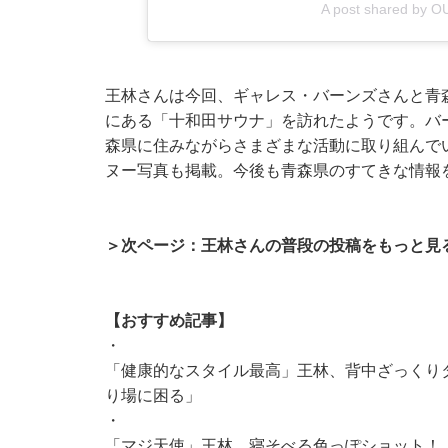
A post shared by 
王林さんは今回、ギャレス・バーンズさんと青
にある「十和田サウナ」を訪れたようです。バ
森県に住みながらさまざまな活動に取り組んで
ヌー写真も掲載。今後も青森県のすてきな情報
＞次ページ：王林さんの普段の投稿をもっと見
【おすすめ記事】
・
「健康的なスタイル最高」王林、背中ざっくり
り場に困る」
・
「マジ天使」王林、寝そべる色っぽショット！