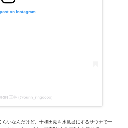
 post on Instagram
OURIN 王林 (@ourin_ringoooo)
くらいなんだけど、十和田湖を水風呂にするサウナで十