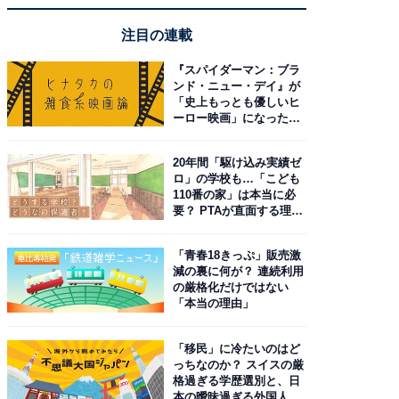
注目の連載
『スパイダーマン：ブラ
ンド・ニュー・デイ』が
「史上もっとも優しいヒ
ーロー映画」になった理
由。予習したい作品は？
20年間「駆け込み実績ゼ
ロ」の学校も…「こども
110番の家」は本当に必
要？ PTAが直面する理想
と現実
「青春18きっぷ」販売激
減の裏に何が？ 連続利用
の厳格化だけではない
「本当の理由」
「移民」に冷たいのはど
っちなのか？ スイスの厳
格過ぎる学歴選別と、日
本の曖昧過ぎる外国人政