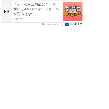
「今日の目玉商品は？」毎日
モノが
変わるAmazonタイムセール
た里歩
PR
PR
が見逃せない
の」は
Amazon
UR都市機
Recommended by