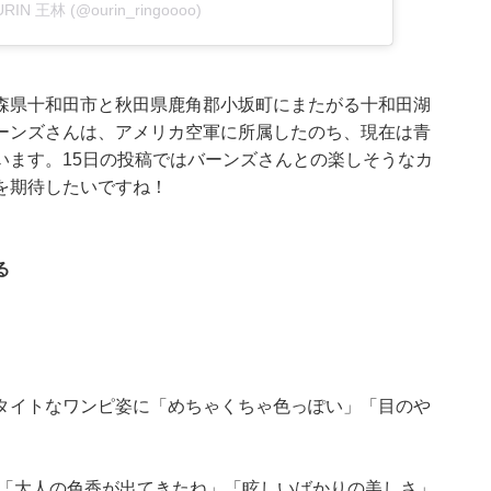
OURIN 王林 (@ourin_ringoooo)
森県十和田市と秋田県鹿角郡小坂町にまたがる十和田湖
ーンズさんは、アメリカ空軍に所属したのち、現在は青
います。15日の投稿ではバーンズさんとの楽しそうなカ
を期待したいですね！
る
タイトなワンピ姿に「めちゃくちゃ色っぽい」「目のや
 「大人の色香が出てきたね」「眩しいばかりの美しさ」