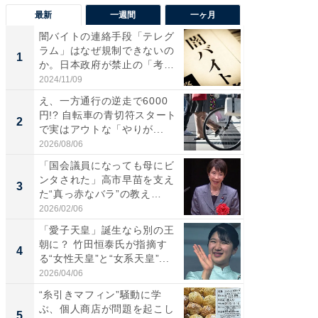
最新
一週間
一ヶ月
闇バイトの連絡手段「テレグ
「歩道走
ラム」はなぜ規制できないの
ソ・ホ
1
1
か。日本政府が禁止の「考
時代に知
慮」...
2024/11/09
2026/08/0
え、一方通行の逆走で6000
え、一方
円!? 自転車の青切符スタート
円!? 
2
2
で実はアウトな「やりが...
で実はア
2026/08/06
2026/08/0
「国会議員になっても母にビ
特別な
ンタされた」高市早苗を支え
「太り
3
PR
た“真っ赤なバラ”の教え
とは？
と、...
2026/02/06
森永乳業
「愛子天皇」誕生なら別の王
朝に？ 竹田恒泰氏が指摘す
4
る“女性天皇”と“女系天皇”...
2026/04/06
“糸引きマフィン”騒動に学
ぶ、個人商店が問題を起こし
5