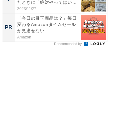
たときに「絶対やってはいけ
な...
2023/11/27
「今日の目玉商品は？」毎日
変わるAmazonタイムセール
PR
が見逃せない
Amazon
Recommended by