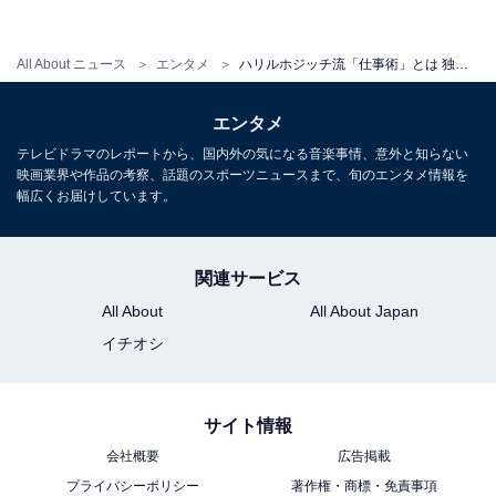
いけません。探しに行かなくていい手書きのメモは便利
なのです。
All About ニュース
エンタメ
ハリルホジッチ流「仕事術」とは 独占インタビュー
エンタメ
テレビドラマのレポートから、国内外の気になる音楽事情、意外と知らない
映画業界や作品の考察、話題のスポーツニュースまで、旬のエンタメ情報を
幅広くお届けしています。
関連サービス
All About
All About Japan
イチオシ
サイト情報
会社概要
広告掲載
プライバシーポリシー
著作権・商標・免責事項
ゆっくりと書いたり、勢いよく書くことでスピー