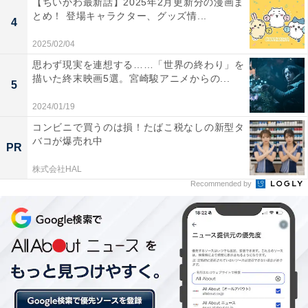
【ちいかわ最新話】2025年2月更新分の漫画ま
とめ！ 登場キャラクター、グッズ情...
A4サイズのノートには、すべてのミーティングの情報を
4
書き留めています。遠征の際は、移動の方法やスケジュ
2025/02/04
ール、練習時間といったことも書いています。
思わず現実を連想する……「世界の終わり」を
描いた終末映画5選。宮崎駿アニメからの...
5
2024/01/19
対戦相手を分析し、気になる情報をメモします。試合に
コンビニで買うのは損！たばこ税なしの新型タ
向けてミーティングも多いのですが、私自身がスタッフ
バコが爆売れ中
PR
に何を話し、何を指示したかということもすべてメモし
株式会社HAL
ます。
Recommended by
――ポスト・イット ノートはどのように使うのですか？
今日1日何をするかなどをメモして、オフィスの壁に貼