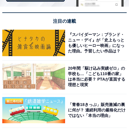
ります。一目見て、視覚的に忘れないようにするために
です。そのタスクが終わったら剥がして捨てられるの
で、便利です。指導者として、1日にやらなければいけ
注目の連載
ない仕事がたくさんありますので、やらなければならな
『スパイダーマン：ブランド・
いものや重要なことに関しては赤、そこまで緊急ではな
ニュー・デイ』が「史上もっと
いものは黄色、青と使い分けていますね。
も優しいヒーロー映画」になっ
た理由。予習したい作品は？
20年間「駆け込み実績ゼロ」の
学校も…「こども110番の家」
は本当に必要？ PTAが直面する
理想と現実
「青春18きっぷ」販売激減の裏
に何が？ 連続利用の厳格化だけ
ではない「本当の理由」