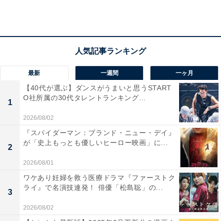
ィスにはポスト・イット ノートを置いて、使っていま
す。
最新
一週間
一ヶ月
【40代が選ぶ】ダンスがうまいと思うSTART
O社所属の30代タレントランキング...
1
2026/08/02
『スパイダーマン：ブランド・ニュー・デイ』
が「史上もっとも優しいヒーロー映画」に...
2
2026/08/01
ワケあり妊婦を救う医療ドラマ『ファーストク
多数のペンを持ち歩くほか、オフィスにはポスト・イット製品が欠かせない
ライ』で名演技連発！ 俳優「松島聡」の...
3
そうだ
2026/08/02