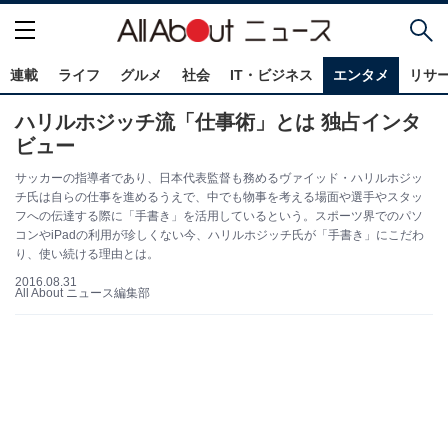
連載
ライフ
グルメ
社会
IT・ビジネス
エンタメ
リサ
ハリルホジッチ流「仕事術」とは 独占インタ
ビュー
サッカーの指導者であり、日本代表監督も務めるヴァイッド・ハリルホジッ
チ氏は自らの仕事を進めるうえで、中でも物事を考える場面や選手やスタッ
フへの伝達する際に「手書き」を活用しているという。スポーツ界でのパソ
コンやiPadの利用が珍しくない今、ハリルホジッチ氏が「手書き」にこだわ
り、使い続ける理由とは。
2016.08.31
All About ニュース編集部