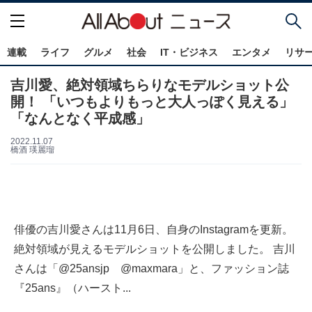
連載
ライフ
グルメ
社会
IT・ビジネス
エンタメ
リサ
吉川愛、絶対領域ちらりなモデルショット公
開！ 「いつもよりもっと大人っぽく見える」
「なんとなく平成感」
2022.11.07
橋酒 瑛麗瑠
俳優の吉川愛さんは11月6日、自身のInstagramを更新。
絶対領域が見えるモデルショットを公開しました。 吉川
さんは「@25ansjp @maxmara」と、ファッション誌
『25ans』（ハースト...