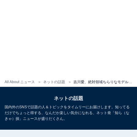
All About ニュース
ネットの話題
吉川愛、絶対領域ちらりなモデルショット公開！ 「いつもよりもっと大人っぽく見える」「なんとなく平成感」
ネットの話題
国内外のSNSで話題の人＆トピックをタイムリーにお届けします。知ってる
だけでちょっと得する、なんだか楽しい気分になれる、ネット発「知ら（な
きゃ）損」ニュースが盛りだくさん。