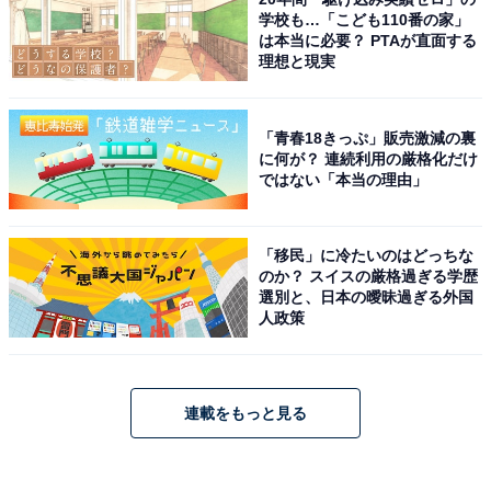
学校も…「こども110番の家」
は本当に必要？ PTAが直面する
理想と現実
「青春18きっぷ」販売激減の裏
に何が？ 連続利用の厳格化だけ
ではない「本当の理由」
「移民」に冷たいのはどっちな
のか？ スイスの厳格過ぎる学歴
選別と、日本の曖昧過ぎる外国
人政策
連載をもっと見る