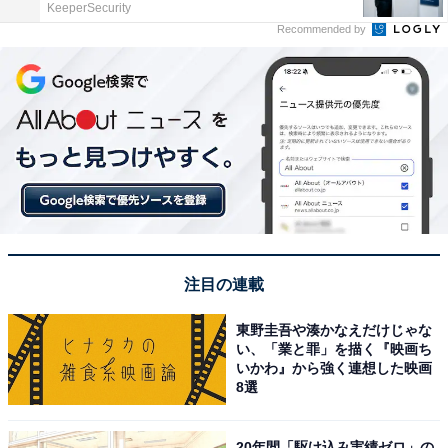
KeeperSecurity
Recommended by
注目の連載
東野圭吾や湊かなえだけじゃな
い、「業と罪」を描く『映画ち
いかわ』から強く連想した映画
8選
20年間「駆け込み実績ゼロ」の