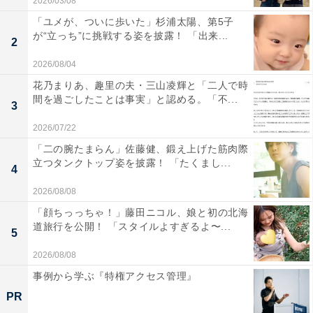
2026/03/08
「ユメが、ついに歩いた」杉浦太陽、第5子
が“立っち”に挑戦する姿を披露！ 「出来...
2
2026/08/04
花乃まりあ、趣里の夫・三山凌輝と「二人で時
間を過ごしたことは事実」と認める。「不...
3
2026/07/22
「二の腕たまらん」佐藤健、鍛え上げた筋肉際
立つタンクトップ姿を披露！ 「たくまし...
4
2026/08/08
「顔ちっっちゃ！」藤田ニコル、娘と初の北海
道旅行を公開！ 「スタイルよすぎるよ〜...
5
2026/08/08
事例から学ぶ『特権アクセス管理』
PR