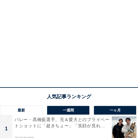
最新
一週間
一ヶ月
バレー・髙橋藍選手、兄＆愛犬とのプライベー
トショットに「超きちょー」「笑顔が見れ...
1