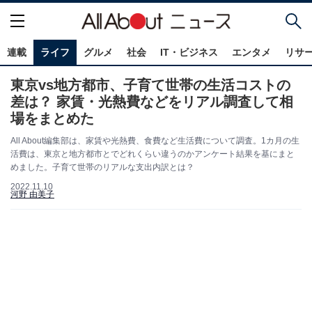
連載
ライフ
グルメ
社会
IT・ビジネス
エンタメ
リサ
東京vs地方都市、子育て世帯の生活コストの
差は？ 家賃・光熱費などをリアル調査して相
場をまとめた
All About編集部は、家賃や光熱費、食費など生活費について調査。1カ月の生
活費は、東京と地方都市とでどれくらい違うのかアンケート結果を基にまと
めました。子育て世帯のリアルな支出内訳とは？
2022.11.10
河野 由美子