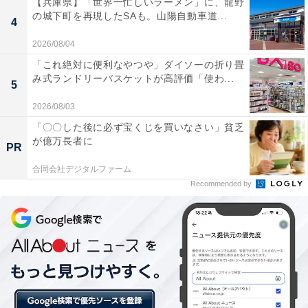
【兵庫県】「世界一忙しいラーメン」に、龍野
の城下町を再現したSAも。山陽自動車道...
4
アンケート回答によれば、東京の子育て世帯では、
1LDK～3LDKの間取りで家賃は8万8000円～21万円。23
2026/08/04
区内と小平市や国分寺市といった郊外とでは間取りによ
「これ絶対に便利なやつや」ダイソーの折り畳
み式ランドリーバスケットが高評価「使わ...
って1～4万円の差があることが分かります。
5
2026/08/03
対して地方都市では、間取りについては東京とほとんど
「〇〇した後に必ず宝くじを買いなさい」貧乏
変わりありませんが、家賃は4万5000円～10万円。約半
が億万長者に
PR
額となっています。また戸建に住む人の割合が東京より
合同会社デジタルファーム
も増えています。
Recommended by
東京都在住の回答者からは、「駅が遠いわりに家賃が高
いのでもう少し地方に引っ越したい。全てのものが値上
がりして生活が圧迫されている（国分寺市・20歳）」と
いう声が上がる一方で、地方都市からは「住宅ローンを
支払いしながら貯金をするのは大変だ（大阪市・36