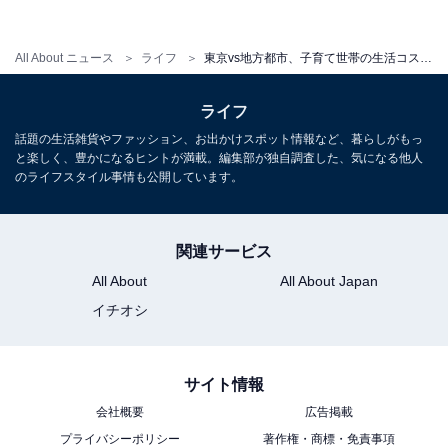
All About ニュース
ライフ
東京vs地方都市、子育て世帯の生活コストの差は？ 家賃・光熱費などをリアル調査して相場をまとめた
ライフ
話題の生活雑貨やファッション、お出かけスポット情報など、暮らしがもっ
と楽しく、豊かになるヒントが満載。編集部が独自調査した、気になる他人
のライフスタイル事情も公開しています。
関連サービス
All About
All About Japan
イチオシ
子供の習い事や車にお金をかけている印象
サイト情報
会社概要
広告掲載
続いて、家賃以外の1カ月の生活費について東京と地方
プライバシーポリシー
著作権・商標・免責事項