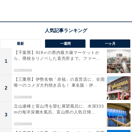
最新
一週間
一ヶ月
【千葉県】918㎡の県内最大級マーケットか
ら、廃校をリノベした直売所まで。ファー...
1
2026/08/06
【三重県】伊勢名物「赤福」の直営店に、全国
唯一のコメダ大判焼き店も！ 東名阪・伊...
2
地方の家賃上限は「10万円」
2026/08/06
立山連峰と富山湾を望む展望風呂に、水深333
毎月必要な固定費の中で高い割合を占める家賃は、エリ
mの海洋深層水風呂。富山県の人気日帰...
3
アによって差が大きいというのはよく知られています
2026/08/06
ね。