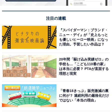
歳）」という声も。東京は地方都市よりも家賃が高く、
生活費の金額を押し上げていることがうかがえます。
注目の連載
『スパイダーマン：ブランド・
ニュー・デイ』が「史上もっと
も優しいヒーロー映画」になっ
た理由。予習したい作品は？
20年間「駆け込み実績ゼロ」の
学校も…「こども110番の家」
は本当に必要？ PTAが直面する
理想と現実
「青春18きっぷ」販売激減の裏
に何が？ 連続利用の厳格化だけ
ではない「本当の理由」
東京vs地方都市、家賃以外でかかる生活費は平均