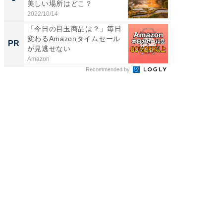
美しい場所はどこ？
は和の
が...
2022/10/14
2026/08/0
「今日の目玉商品は？」毎日
【西野
変わるAmazonタイムセール
を追求
PR
PR
が見逃せない
は
Amazon
FINCHI o
Recommended by