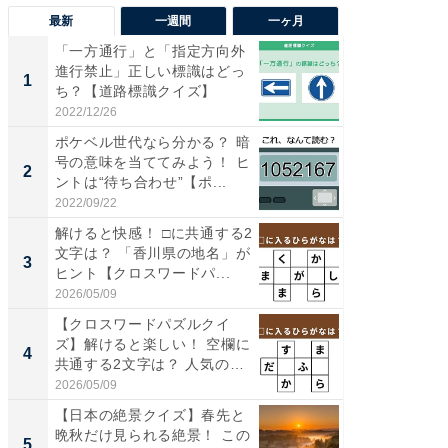
最新
一週間
一ヶ月
「一方通行」と「指定方向外
【兵庫
進行禁止」正しい標識はどっ
ーメン
1
1
ち？【道路標識クイズ】
再現した
道...
2022/12/26
2026/08/0
ポケベル世代なら分かる？ 暗
【三重
号の意味を当ててみよう！ ヒ
「鈴鹿天
2
2
ントは“待ち合わせ”【ポ...
は100
2022/09/22
2026/08/0
解けると快感！ □に共通する2
ステラ
文字は？ 「香川県の地名」が
詰め放題
3
3
ヒント【クロスワードパ...
00円で「
2026/05/09
2026/08/0
【クロスワードパズルクイ
「ミニオ
ズ】解けると楽しい！ 空欄に
ッグ！ 
4
4
共通する2文字は？ 人気の
ど、夏限
和...
2026/05/09
2026/08/0
【日本の絶景クイズ】春先と
【埼玉
晩秋だけ見られる絶景！ この
「行田天
5
5