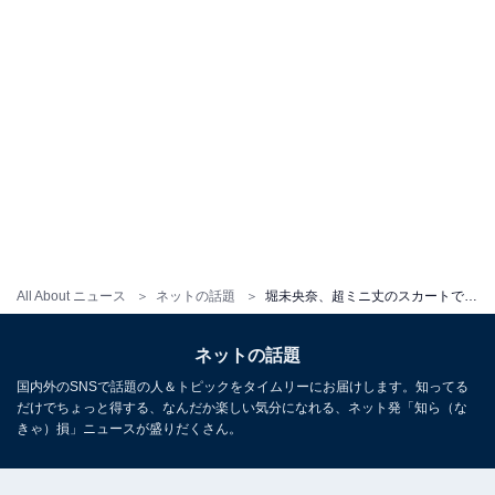
All About ニュース
ネットの話題
堀未央奈、超ミニ丈のスカートで美脚あらわ＆おなかちらり！ パリの高級ホテル滞在中の自撮りショットを公開
ネットの話題
国内外のSNSで話題の人＆トピックをタイムリーにお届けします。知ってる
だけでちょっと得する、なんだか楽しい気分になれる、ネット発「知ら（な
きゃ）損」ニュースが盛りだくさん。