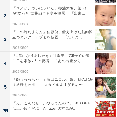
2026/04/05
「ユメが、ついに歩いた」杉浦太陽、第5子
が“立っち”に挑戦する姿を披露！ 「出来...
2
2026/08/04
「二の腕たまらん」佐藤健、鍛え上げた筋肉際
立つタンクトップ姿を披露！ 「たくまし...
3
2026/08/08
「1歳になりましたぁ」辻希美、第5子娘の誕
生日を家族7人で祝福！ 「あの出産から...
4
2026/08/09
「顔ちっっちゃ！」藤田ニコル、娘と初の北海
道旅行を公開！ 「スタイルよすぎるよ〜...
5
2026/08/08
「え、こんなセールやってたの？」80％OFF
以上が続々登場！Amazonの本気が...
PR