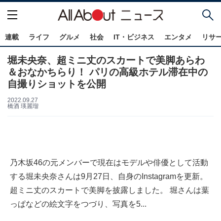
連載
ライフ
グルメ
社会
IT・ビジネス
エンタメ
リサ
堀未央奈、超ミニ丈のスカートで美脚あらわ
＆おなかちらり！ パリの高級ホテル滞在中の
自撮りショットを公開
2022.09.27
橋酒 瑛麗瑠
乃木坂46の元メンバーで現在はモデルや俳優として活動
する堀未央奈さんは9月27日、自身のInstagramを更新。
超ミニ丈のスカートで美脚を披露しました。 堀さんは葉
っぱなどの絵文字をつづり、写真を5...