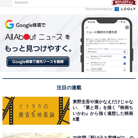
Amazon
Recommended by
注目の連載
東野圭吾や湊かなえだけじゃな
い、「業と罪」を描く『映画ち
いかわ』から強く連想した映画
8選
20年間「駆け込み実績ゼロ」の