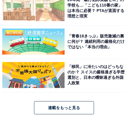
学校も…「こども110番の家」
は本当に必要？ PTAが直面する
理想と現実
「青春18きっぷ」販売激減の裏
に何が？ 連続利用の厳格化だけ
ではない「本当の理由」
「移民」に冷たいのはどっちな
のか？ スイスの厳格過ぎる学歴
選別と、日本の曖昧過ぎる外国
人政策
連載をもっと見る