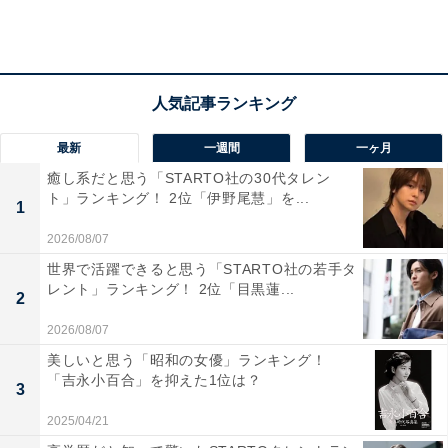
隣の菊名駅は通勤特急と急行の停車駅で、新幹線の新横
浜駅まではJR横浜線でわずか2分ほどです。
渋谷や横浜、新幹線駅までのアクセスの良さにも関わら
ず妙蓮寺駅は閑静な住宅街にあり、近くには駅名の由来
となった妙蓮寺や菊名池公園があるため緑が多く、落ち
最新
一週間
一ヶ月
着いた雰囲気です。2万8000平米もの敷地を持つ菊名池
癒し系だと思う「STARTO社の30代タレン
公園には菊名池公園プールがあり、菊名池弁財天もまつ
ト」ランキング！ 2位「伊野尾慧」を...
1
られています。
2026/08/07
世界で活躍できると思う「STARTO社の若手タ
レント」ランキング！ 2位「目黒蓮...
2
2026/08/07
美しいと思う「昭和の女優」ランキング！
「吉永小百合」を抑えた1位は？
3
2025/04/21