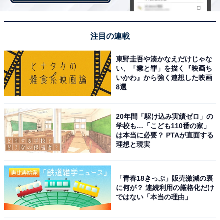
注目の連載
小田急線「読売ランド前駅」 （渋谷駅までの所要時間30分／乗り換え2回）
東野圭吾や湊かなえだけじゃな
い、「業と罪」を描く『映画ち
いかわ』から強く連想した映画
2位は小田急線の「読売ランド前駅」です。神奈川県川
8選
崎市多摩区に位置する読売ランド前駅から渋谷駅まで
は、乗り換え2回で約30分、家賃相場は5.35万円です。
20年間「駆け込み実績ゼロ」の
駅名が表す通り、「よみうりランド」までバスで10分ほ
学校も…「こども110番の家」
は本当に必要？ PTAが直面する
どの距離にあります。
理想と現実
川崎市多摩区は南北を多摩川と多摩丘陵にはさまれた緑
豊かなエリアで、都心へのアクセスの良さは抜群。読売
「青春18きっぷ」販売激減の裏
に何が？ 連続利用の厳格化だけ
ランド前駅で利用できる電車は準急と通勤準急、各駅停
ではない「本当の理由」
車の3種類で、通常は約10分おき、通勤時間帯は平均約5
分間隔で運行されています。