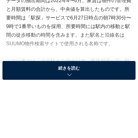
データの抽出期間は2022年4〜6月、家賃は物件の管理費
と月額賃料の合計から、中央値を算出したものです。所
要時間は「駅探」サービスで6月27日時点の朝7時30分〜
9時で1番早いものを採用、所要時間には駅内の移動と駅
間の徒歩移動の時間を含みます。また駅名と沿線名は
SUUMO物件検索サイトで使用される名称です。
この記事では「渋谷駅まで30分以内、家賃相場が安い駅
続きを読む
ランキング」を発表します。
＞13位までの全ランキング結果を見る
第3位：東急東横線「妙蓮寺駅」（家賃相場：5.9
万円）