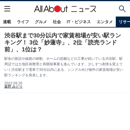
連載
ライフ
グルメ
社会
IT・ビジネス
エンタメ
リサ
渋谷駅まで30分以内で家賃相場が安い駅ラン
キング！ 3位「妙蓮寺」、2位「読売ランド
前」、1位は？
駅舎の新設や線路の移動、ホームの拡幅などの工事が続いている渋谷駅。駅
周辺では土地区画整理と再開発事業も進んでいます。少しずつ表情を変えて
いく渋谷駅まで電車で30分以内にある、シングル向け物件の家賃相場が安い
駅ランキングを発表します。
2022.09.26
森野 みどり