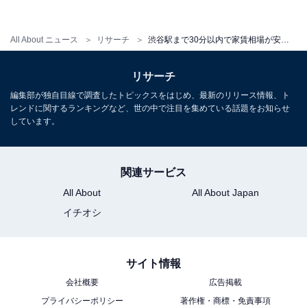
All About ニュース
リサーチ
渋谷駅まで30分以内で家賃相場が安い駅ランキング！ 3位「妙蓮寺」、2位「読売ランド前」、1位は？
リサーチ
編集部が独自目線で調査したトピックスをはじめ、最新のリリース情報、ト
レンドに関するランキングなど、世の中で注目を集めている話題をお知らせ
しています。
関連サービス
All About
All About Japan
イチオシ
小田急線「生田駅」（渋谷駅までの所要時間27分／乗り換え2回）
サイト情報
会社概要
広告掲載
第1位は小田急線の「生田駅」で、家賃相場は5万円を切
プライバシーポリシー
著作権・商標・免責事項