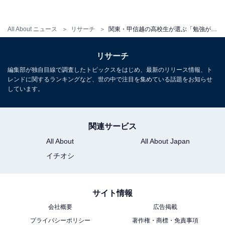
・
プレスリリース
All About ニュース
リサーチ
関東・甲信越の高校生が選ぶ「勉強が面白い大学」ランキング！ 3位「一橋大」、2位「慶應大」、1位は？
リサーチ
編集部が独自目線で調査したトピックスをはじめ、最新のリリース情報、ト
レンドに関するランキングなど、世の中で注目を集めている話題をお知らせ
しています。
関連サービス
All About
All About Japan
イチオシ
サイト情報
1
2
3
会社概要
広告掲載
プライバシーポリシー
著作権・商標・免責事項