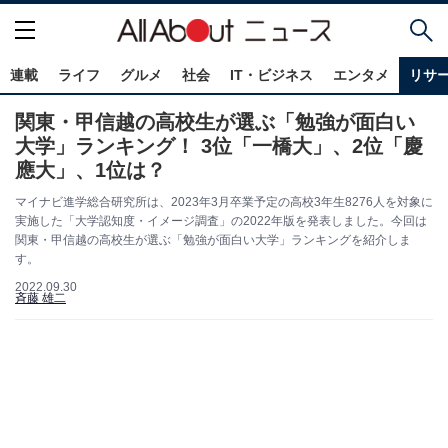
連載
ライフ
グルメ
社会
IT・ビジネス
エンタメ
リサ
関東・甲信越の高校生が選ぶ「勉強が面白い
大学」ランキング！ 3位「一橋大」、2位「慶
應大」、1位は？
マイナビ進学総合研究所は、2023年3月卒業予定の高校3年生8276人を対象に
実施した「大学認知度・イメージ調査」の2022年版を発表しました。今回は
関東・甲信越の高校生が選ぶ「勉強が面白い大学」ランキングを紹介しま
す。
2022.09.30
斉藤 雄二