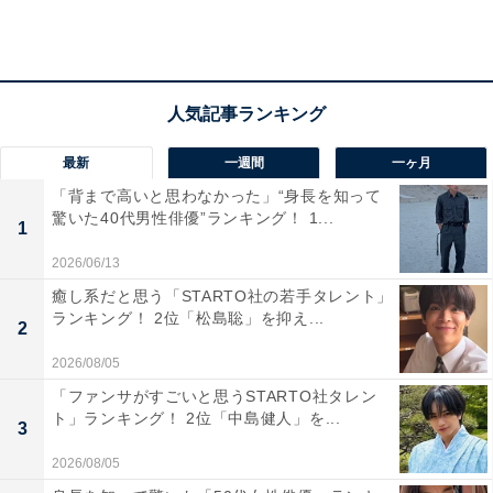
最新
一週間
一ヶ月
「背まで高いと思わなかった」“身長を知って
驚いた40代男性俳優”ランキング！ 1...
1
2026/06/13
癒し系だと思う「STARTO社の若手タレント」
ランキング！ 2位「松島聡」を抑え...
2
第2位：慶應義塾大学（23.2％）
2026/08/05
「ファンサがすごいと思うSTARTO社タレン
2位には、「慶應義塾大学」がランクイン。
ト」ランキング！ 2位「中島健人」を...
3
総合政策学部・環境情報学部は、2014年度より「研究
2026/08/05
会」というコンセプトを中心としたカリキュラムを採