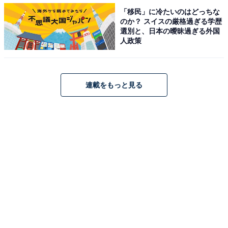
【おすすめ記事】
「移民」に冷たいのはどっちな
のか？ スイスの厳格過ぎる学歴
・
選別と、日本の曖昧過ぎる外国
関東・甲信越の高校生が選ぶ「学べる内容が充実してい
人政策
る大学」 3位 早稲田大、2位 慶應義塾大、1位は？
・
関東・甲信越の高校生に聞いた「大学認知度」ランキン
連載をもっと見る
グ！ 3位 明治大、2位 早稲田大、1位は？
・
関東の高校生が選ぶ「今後発展しそうな大学」ランキン
グ！ 3位「一橋大学」、同率1位の2校は？
・
関東の高校生が選ぶ「教育方針・カリキュラムが魅力的
な大学」ランキング！ 2位「慶應大」、1位は？
【関連リンク】