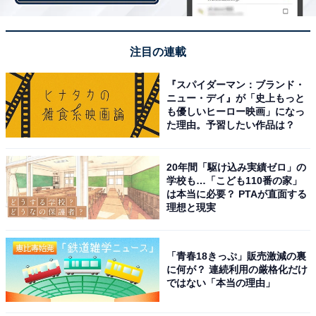
注目の連載
第1位：東京大学（31.3％）
『スパイダーマン：ブランド・
1位は、「東京大学」でした。
ニュー・デイ』が「史上もっと
も優しいヒーロー映画」になっ
た理由。予習したい作品は？
学部教育では、「Late Specialization」という方式を採用
しています。前期課程で基礎となるリベラル・アーツ教
20年間「駆け込み実績ゼロ」の
育をしっかりと学び、広い知識と多様な専門分野を培う
学校も…「こども110番の家」
ところからスタート。3年次から進学する学科を選択
は本当に必要？ PTAが直面する
理想と現実
し、より高度な専門教育に進むという流れです。
「青春18きっぷ」販売激減の裏
＞次ページ：10位までのランキング結果を見る
に何が？ 連続利用の厳格化だけ
ではない「本当の理由」