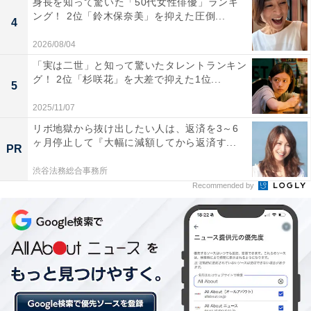
身長を知って驚いた「50代女性俳優」ランキ
ング！ 2位「鈴木保奈美」を抑えた圧倒...
用。学年にかかわらず、自身に必要な科目を自由に選択
4
でき、1年生のうちから専門的な科目を履修することも
2026/08/04
可能です。各クラスを2人の教員が担任するという特徴
「実は二世」と知って驚いたタレントランキン
もあります。
グ！ 2位「杉咲花」を大差で抑えた1位...
5
2025/11/07
リボ地獄から抜け出したい人は、返済を3～6
ヶ月停止して『大幅に減額してから返済す...
PR
渋谷法務総合事務所
Recommended by