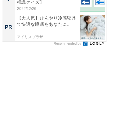
標識クイズ】
層水風
帰...
2022/12/26
2026/08/0
【大人気】ひんやり冷感寝具
【大人
で快適な睡眠をあなたに。
で快適
PR
PR
アイリスプラザ
アイリス
Recommended by