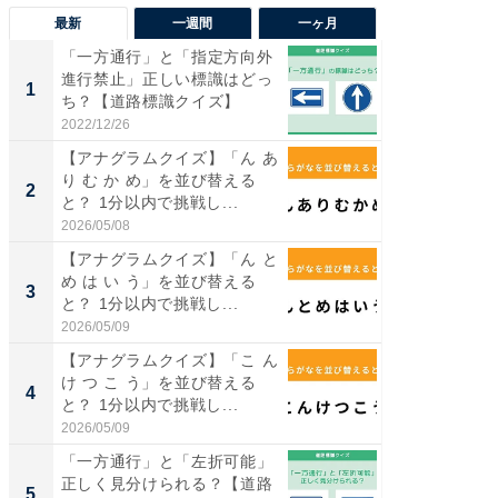
最新
一週間
一ヶ月
「一方通行」と「指定方向外
【兵庫
進行禁止」正しい標識はどっ
ーメン
1
1
ち？【道路標識クイズ】
再現した
道...
2022/12/26
2026/08/0
【アナグラムクイズ】「ん あ
【三重
り む か め」を並び替える
の直営
2
2
と？ 1分以内で挑戦し...
ダ大判焼
伊...
2026/05/08
2026/08/0
【アナグラムクイズ】「ん と
【千葉県
め は い う」を並び替える
級マー
3
3
と？ 1分以内で挑戦し...
ノベし
ー...
2026/05/09
2026/08/0
【アナグラムクイズ】「こ ん
「100
け つ こ う」を並び替える
スタン
4
4
と？ 1分以内で挑戦し...
ュックが
2026/05/09
2026/08/0
「一方通行」と「左折可能」
立山連
正しく見分けられる？【道路
風呂に、
5
5