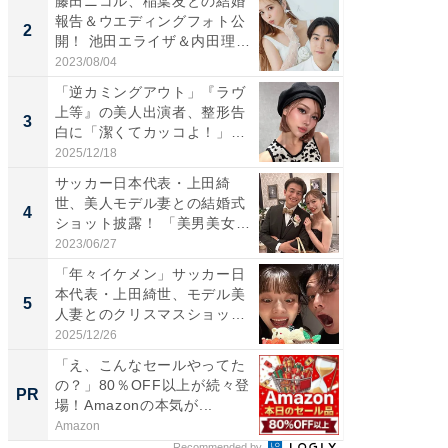
藤田ニコル、稲葉友との結婚
「女の
報告＆ウエディングフォト公
介、バ
2
2
開！ 池田エライザ＆内田理
らのプレ
央...
愛...
2023/08/04
2026/08/0
「逆カミングアウト」『ラヴ
「脚が
上等』の美人出演者、整形告
横川尚
3
3
白に「潔くてカッコよ！」
ムキな姿
「好...
刃...
2025/12/18
2026/08/0
サッカー日本代表・上田綺
「え、
世、美人モデル妻との結婚式
芸人、2
4
4
ショット披露！ 「美男美女」
エットに
「...
2023/06/27
2026/08/0
「年々イケメン」サッカー日
「脳がバ
本代表・上田綺世、モデル美
装姿が話
5
5
人妻とのクリスマスショット
のお父さ
に...
2025/12/26
2026/08/0
「え、こんなセールやってた
「え、
の？」80％OFF以上が続々登
の？」8
PR
PR
場！Amazonの本気が...
場！Ama
Amazon
Amazon
Recommended by