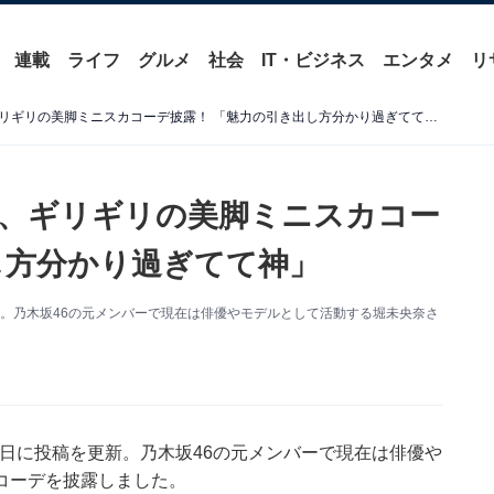
連載
ライフ
グルメ
社会
IT・ビジネス
エンタメ
リ
「最強かわいい」堀未央奈、ギリギリの美脚ミニスカコーデ披露！ 「魅力の引き出し方分かり過ぎてて神」
、ギリギリの美脚ミニスカコー
し方分かり過ぎてて神」
稿を更新。乃木坂46の元メンバーで現在は俳優やモデルとして活動する堀未央奈さ
、9月5日に投稿を更新。乃木坂46の元メンバーで現在は俳優や
コーデを披露しました。