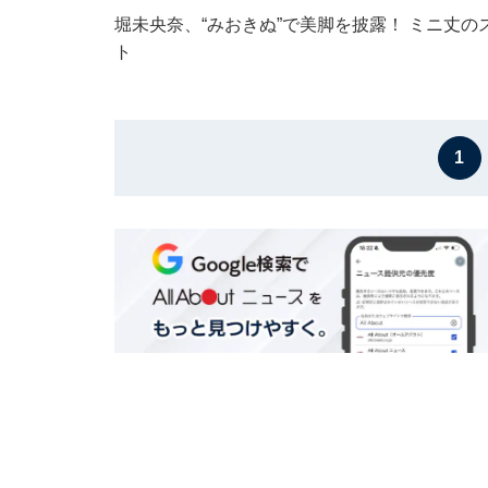
堀未央奈、“みおきぬ”で美脚を披露！ ミニ丈
ト
1