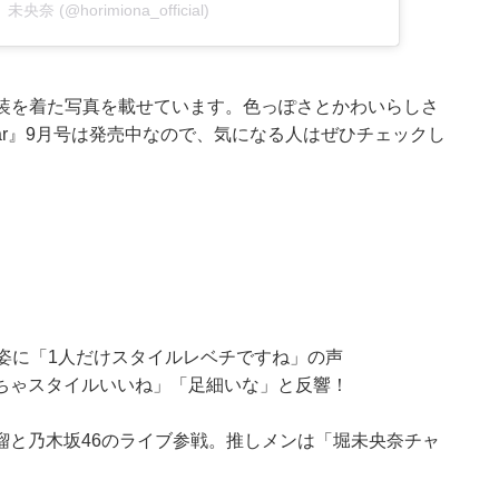
 未央奈 (@horimiona_official)
同じ衣装を着た写真を載せています。色っぽさとかわいらしさ
r』9月号は発売中なので、気になる人はぜひチェックし
ル姿に「1人だけスタイルレベチですね」の声
ちゃスタイルいいね」「足細いな」と反響！
瑠と乃木坂46のライブ参戦。推しメンは「堀未央奈チャ