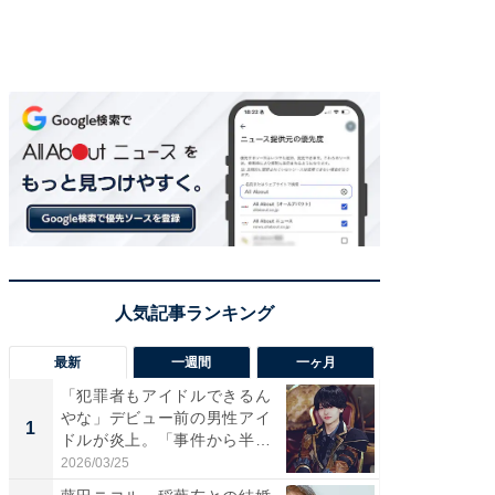
最新
一週間
一ヶ月
「犯罪者もアイドルできるん
「さす
やな」デビュー前の男性アイ
は」高
1
1
ドルが炎上。「事件から半年
災地を
も...
「カ...
2026/03/25
2026/08/0