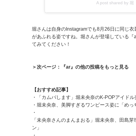
A post shared by 堀
堀さんは自身のInstagramでも8月26日に
があふれる姿ですね。堀さんが登場している『a
てみてください！
＞次ページ：『ar』の他の投稿をもっと見る
【おすすめ記事】
・
「カムバします」堀未央奈のK-POPアイド
・
堀未央奈、美脚すぎるワンピース姿に「めっ
・
「未央奈さんのまんまおる」堀未央奈、田島芽
ン」
・