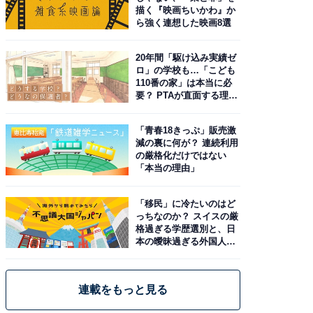
描く『映画ちいかわ』か
ら強く連想した映画8選
20年間「駆け込み実績ゼ
ロ」の学校も…「こども
110番の家」は本当に必
要？ PTAが直面する理想
と現実
「青春18きっぷ」販売激
減の裏に何が？ 連続利用
の厳格化だけではない
「本当の理由」
「移民」に冷たいのはど
っちなのか？ スイスの厳
格過ぎる学歴選別と、日
本の曖昧過ぎる外国人政
策
連載をもっと見る