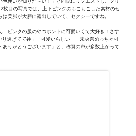
い色使いが知りた～い！」と同誌にリクエストし、グリ
、2枚目の写真では、上下ピンクのもこもこした素材のセ
らは美脚が大胆に露出していて、セクシーですね。
ん ピンクの服のやつホントに可愛いくて大好き！さす
分かり過ぎてて神」「可愛いらしい」「未央奈めっちゃ可
トありがとうございます」と、称賛の声が多数上がって