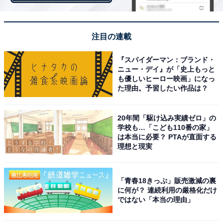
（単価43万5953円）、2位「神奈川県箱根町」（同16万
7916円）、3位「福岡県大川市」（同14万7002円）とな
っています。
注目の連載
『スパイダーマン：ブランド・
ニュー・デイ』が「史上もっと
も優しいヒーロー映画」になっ
た理由。予習したい作品は？
20年間「駆け込み実績ゼロ」の
学校も…「こども110番の家」
は本当に必要？ PTAが直面する
理想と現実
「青春18きっぷ」販売激減の裏
に何が？ 連続利用の厳格化だけ
ではない「本当の理由」