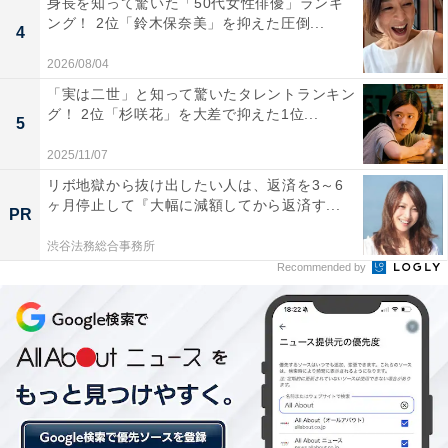
身長を知って驚いた「50代女性俳優」ランキ
ング！ 2位「鈴木保奈美」を抑えた圧倒...
4
2026/08/04
「実は二世」と知って驚いたタレントランキン
グ！ 2位「杉咲花」を大差で抑えた1位...
5
2025/11/07
リボ地獄から抜け出したい人は、返済を3～6
ヶ月停止して『大幅に減額してから返済す...
PR
渋谷法務総合事務所
Recommended by
単価5〜15万円が多くなるぶん受入総額は低い
寄付額10〜30億円未満では、1位「長野県軽井沢町」