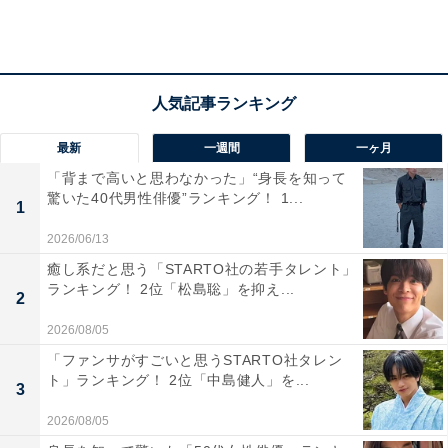
最新
一週間
一ヶ月
「背まで高いと思わなかった」“身長を知って
驚いた40代男性俳優”ランキング！ 1...
1
2026/06/13
癒し系だと思う「STARTO社の若手タレント」
ランキング！ 2位「松島聡」を抑え...
2
2026/08/05
寄付受入額30億円以上
「ファンサがすごいと思うSTARTO社タレン
ト」ランキング！ 2位「中島健人」を...
3
1位の愛知県幸田町を除き、全体的に寄付単価は1〜2万
円台が中心です。受入額が最も高かったのは宮崎県都城
2026/08/05
市の146億1619万1000円となっています。