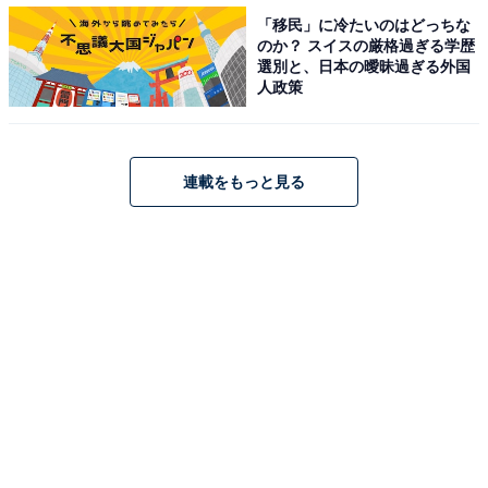
「移民」に冷たいのはどっちな
のか？ スイスの厳格過ぎる学歴
選別と、日本の曖昧過ぎる外国
人政策
寄付受入額10〜30億円未満
連載をもっと見る
1位の軽井沢町は、自治体ブランドランキングでも上位
に入る地域で、返礼品のない高額な寄付が多いようで
す。5位以下から単価10万円を切っているものの、20位
の秋田県北秋田市でも約4万円と決して安くありませ
ん。
＞次ページ：寄付額10億円未満は返礼品を目的としない
層が多め