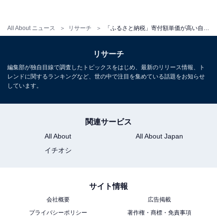
All About ニュース
リサーチ
「ふるさと納税」寄付額単価が高い自治体ランキング！ 2位「京都府京都市」、1位は？
リサーチ
編集部が独自目線で調査したトピックスをはじめ、最新のリリース情報、ト
レンドに関するランキングなど、世の中で注目を集めている話題をお知らせ
しています。
関連サービス
All About
All About Japan
イチオシ
サイト情報
1
2
会社概要
広告掲載
プライバシーポリシー
著作権・商標・免責事項