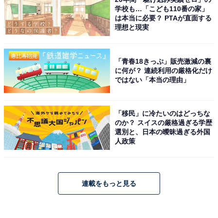
学校も…「こども110番の家」
は本当に必要？ PTAが直面する
理想と現実
「青春18きっぷ」販売激減の裏
に何が？ 連続利用の厳格化だけ
ではない「本当の理由」
「移民」に冷たいのはどっちな
のか？ スイスの厳格過ぎる学歴
選別と、日本の曖昧過ぎる外国
人政策
連載をもっと見る