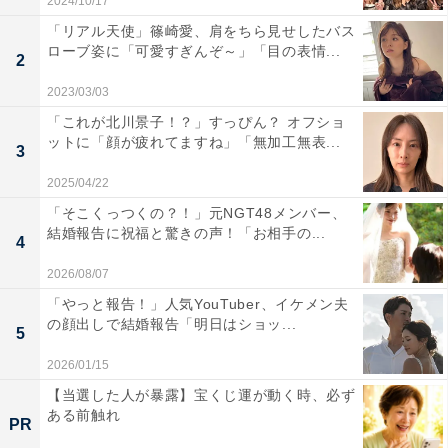
2024/10/17
「リアル天使」篠崎愛、肩をちら見せしたバス
ローブ姿に「可愛すぎんぞ～」「目の表情...
2
2023/03/03
「これが北川景子！？」すっぴん？ オフショ
ットに「顔が疲れてますね」「無加工無表...
3
2025/04/22
「そこくっつくの？！」元NGT48メンバー、
結婚報告に祝福と驚きの声！「お相手の...
4
2026/08/07
「やっと報告！」人気YouTuber、イケメン夫
の顔出しで結婚報告「明日はショッ...
5
2026/01/15
【当選した人が暴露】宝くじ運が動く時、必ず
ある前触れ
PR