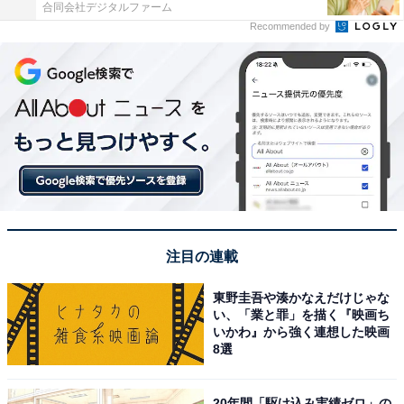
合同会社デジタルファーム
Recommended by
注目の連載
東野圭吾や湊かなえだけじゃな
い、「業と罪」を描く『映画ち
いかわ』から強く連想した映画
8選
20年間「駆け込み実績ゼロ」の