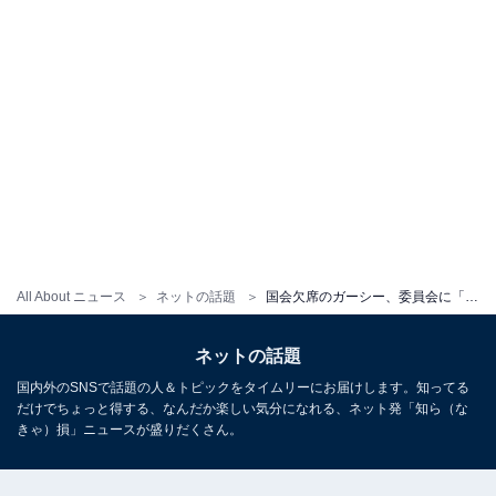
All About ニュース
ネットの話題
国会欠席のガーシー、委員会に「アホらし」と反発！ 「言いたいこと全部言ってくれた」「カッコ良すぎる」
ネットの話題
国内外のSNSで話題の人＆トピックをタイムリーにお届けします。知ってる
だけでちょっと得する、なんだか楽しい気分になれる、ネット発「知ら（な
きゃ）損」ニュースが盛りだくさん。