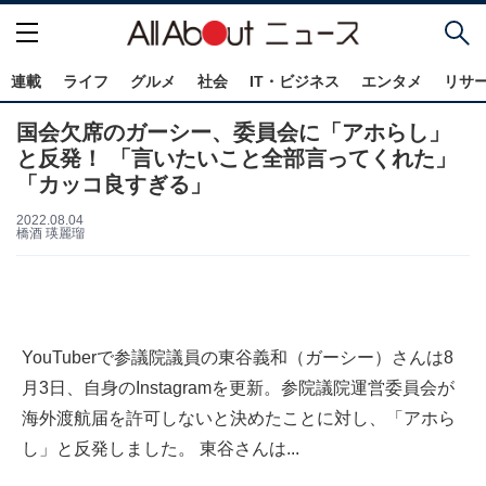
連載
ライフ
グルメ
社会
IT・ビジネス
エンタメ
リサ
国会欠席のガーシー、委員会に「アホらし」
と反発！ 「言いたいこと全部言ってくれた」
「カッコ良すぎる」
2022.08.04
橋酒 瑛麗瑠
YouTuberで参議院議員の東谷義和（ガーシー）さんは8
月3日、自身のInstagramを更新。参院議院運営委員会が
海外渡航届を許可しないと決めたことに対し、「アホら
し」と反発しました。 東谷さんは...