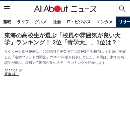
連載
ライフ
グルメ
社会
IT・ビジネス
エンタメ
リサ
東海の高校生が選ぶ「校風や雰囲気が良い大
学」ランキング！ 2位「青学大」、1位は？
リクルート進学総研は、2023年3月卒業予定の高校3年生4978人を対象に実施
した「進学ブランド力調査」の2022年版を発表しました。今回は、東海の高
校生が選ぶ「校風や雰囲気が良い大学」ランキングを紹介します。
2022.08.10
斉藤 雄二