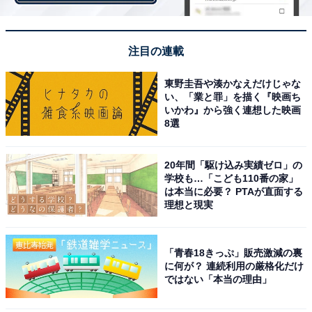
1位は、「東京大学」が獲得。
注目の連載
京都大学と並び、日本のトップ校として圧倒的なブラン
東野圭吾や湊かなえだけじゃな
ド力を持つ国立大学です。学問分野でも研究分野でも最
い、「業と罪」を描く『映画ち
いかわ』から強く連想した映画
高の環境が整っており、国内トップレベルの研究者が集
8選
まっているため、日々高い水準の講義を受けることがで
きます。卒業生も含め、良質な人脈が築けることも大き
20年間「駆け込み実績ゼロ」の
な魅力です。
学校も…「こども110番の家」
は本当に必要？ PTAが直面する
理想と現実
＞次ページ：10位までのランキング結果を見る
「青春18きっぷ」販売激減の裏
に何が？ 連続利用の厳格化だけ
ではない「本当の理由」
【おすすめ記事】
・