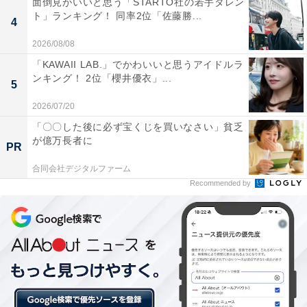
面倒見がいいと思う「STARTO社の若手タレン
ト」ランキング！ 同率2位「佐藤勝...
環境が整っています。
4
2026/08/08
「KAWAII LAB.」でかわいいと思うアイドルラ
ンキング！ 2位「櫻井優衣」...
5
2026/07/20
「〇〇した後に必ず宝くじを買いなさい」貧乏
が億万長者に
PR
合同会社デジタルファーム
Recommended by
第1位：東京大学（22.3％）