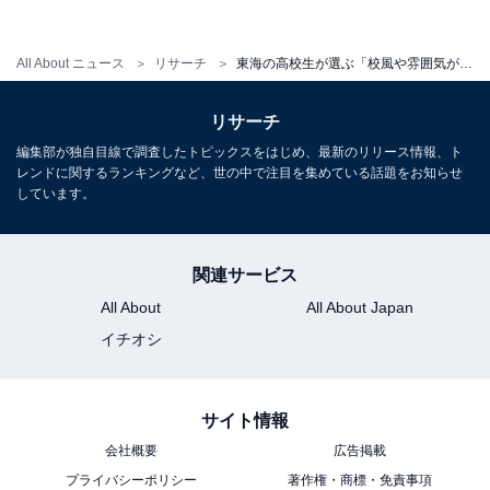
All About ニュース
リサーチ
東海の高校生が選ぶ「校風や雰囲気が良い大学」ランキング！ 2位「青学大」、1位は？
リサーチ
編集部が独自目線で調査したトピックスをはじめ、最新のリリース情報、ト
レンドに関するランキングなど、世の中で注目を集めている話題をお知らせ
しています。
関連サービス
All About
All About Japan
イチオシ
1
2
3
サイト情報
会社概要
広告掲載
プライバシーポリシー
著作権・商標・免責事項