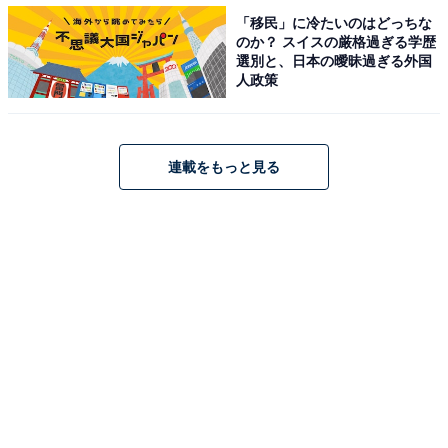
高校生約11.4万人が選ぶ「大学人気ランキング」 国立2
「移民」に冷たいのはどっちな
のか？ スイスの厳格過ぎる学歴
位は「筑波大学」、1位は？
選別と、日本の曖昧過ぎる外国
・
人政策
東海の高校生が選ぶ「志願したい大学」ランキング！ 2
位「名古屋大学」、1位は？ 【2022年】
・
連載をもっと見る
東海の女子高校生が「志願したい大学」ランキング！ 3
位「名古屋市立大学」、同率1位は？【2022年】
・
東海の男子高校生が「志願したい大学」ランキング！ 2
位「名古屋大」、1位は？【2022年】
【関連リンク】
・
プレスリリース