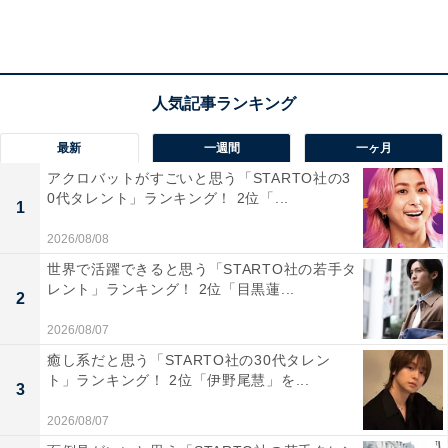
最新
一週間
一ヶ月
アクロバットがすごいと思う「STARTO社の3
第2位：青山学院大学（18.8％）
0代タレント」ランキング！ 2位「...
1
2026/08/08
2位は、「青山学院大学」でした。
世界で活躍できると思う「STARTO社の若手タ
レント」ランキング！ 2位「目黒蓮...
2
「志願したい大学」関東ランキング総合3位、男子4位、
2026/08/07
女子2位と関東圏でも高い人気を誇っています。文化系
癒し系だと思う「STARTO社の30代タレン
学部が通う「青山キャンパス」は、渋谷・青山エリアと
ト」ランキング！ 2位「伊野尾慧」を...
3
いう都心に位置することもあり、非常におしゃれなイメ
ージを持たれる大学です。理学・工学系が通う「相模原
2026/08/07
キャンパス」は湘南エリアに位置し、のびのびと学べる