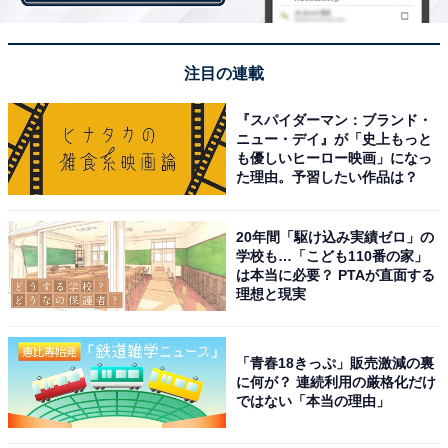
注目の連載
『スパイダーマン：ブランド・
ニュー・デイ』が「史上もっと
第1位：同志社大学（25.5%）
も優しいヒーロー映画」になっ
た理由。予習したい作品は？
1位は、「同志社大学」が獲得。志願したい大学の関西
ランキングでは、総合・男子・女子で4位にランクイン
20年間「駆け込み実績ゼロ」の
しています。
学校も…「こども110番の家」
は本当に必要？ PTAが直面する
理想と現実
明治時代の教育家・新島襄によって1875年に創立した私
立大学で、2022年8月現在は14学部34学科16研究科に、
約2万7000人が在籍する総合大学へと成長しています。
「青春18きっぷ」販売激減の裏
に何が？ 連続利用の厳格化だけ
大学の公式サイトでも「自由な校風」を特徴としている
ではない「本当の理由」
ように、学生自ら主体的に行動し、さまざまなことへの
チャレンジを大切にしています。