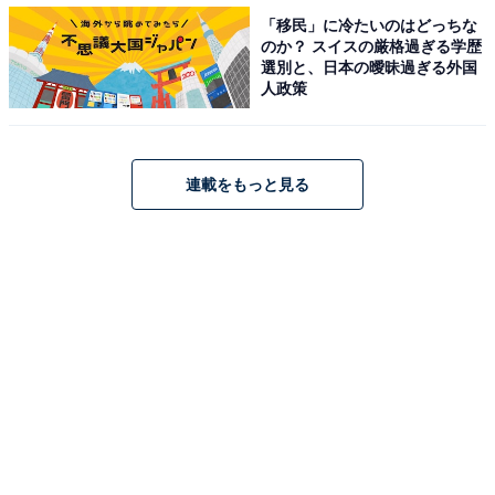
「移民」に冷たいのはどっちな
のか？ スイスの厳格過ぎる学歴
選別と、日本の曖昧過ぎる外国
人政策
＞次ページ：10位までのランキング結果を見る
連載をもっと見る
【おすすめ記事】
・
関西の高校生が選ぶ「志願したい大学」ランキング！ 2
位「近畿大」、1位は？ 【2022年】
・
関西の高校生が選ぶ「知名度が高い大学」ランキング！
2位「関西大」、1位は？
・
人事担当者から見た「就職力の高い大学」ランキング！
総合2位は名古屋大学、1位は？
・