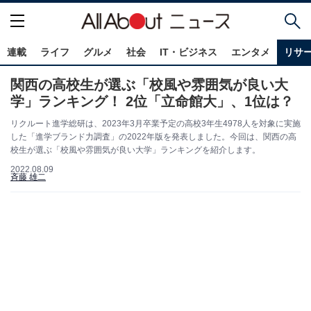
連載
ライフ
グルメ
社会
IT・ビジネス
エンタメ
リサ
関西の高校生が選ぶ「校風や雰囲気が良い大
学」ランキング！ 2位「立命館大」、1位は？
リクルート進学総研は、2023年3月卒業予定の高校3年生4978人を対象に実施
した「進学ブランド力調査」の2022年版を発表しました。今回は、関西の高
校生が選ぶ「校風や雰囲気が良い大学」ランキングを紹介します。
2022.08.09
斉藤 雄二