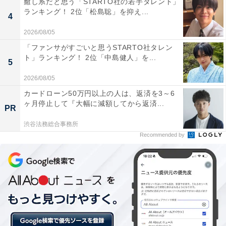
癒し系だと思う「STARTO社の若手タレント」
ランキング！ 2位「松島聡」を抑え...
京都の大学というイメージがある立命館大学ですが、キ
4
ャンパスは、金閣寺をはじめとした古都の風情を感じる
2026/08/05
「衣笠キャンパス」、理系学部が集まる「びわこ・くさ
「ファンサがすごいと思うSTARTO社タレン
つキャンパス」、経営学部などがある都会的な「大阪い
ト」ランキング！ 2位「中島健人」を...
5
ばらきキャンパス」の3つに分かれており、それぞれが
2026/08/05
独自の雰囲気を持ちます。
カードローン50万円以上の人は、返済を3～6
ヶ月停止して『大幅に減額してから返済...
PR
渋谷法務総合事務所
Recommended by