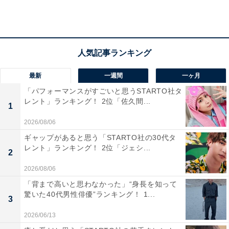
最新
一週間
一ヶ月
「パフォーマンスがすごいと思うSTARTO社タ
レント」ランキング！ 2位「佐久間...
1
2026/08/06
ギャップがあると思う「STARTO社の30代タ
レント」ランキング！ 2位「ジェシ...
2
第2位：立命館大学（24.2％）
2026/08/06
2位は、「立命館大学」でした。志願したい大学の関西
「背まで高いと思わなかった」“身長を知って
驚いた40代男性俳優”ランキング！ 1...
ランキングでは、総合8位、男子7位、女子6位にもラン
3
クインしています。
2026/06/13