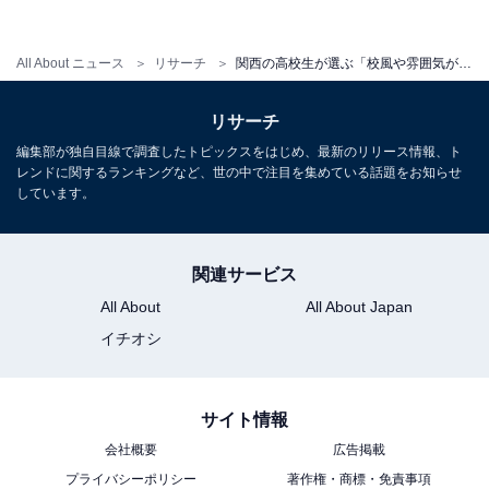
高校生約11.4万人が選ぶ「大学人気ランキング」 国立2
位は「筑波大学」、1位は？
All About ニュース
リサーチ
関西の高校生が選ぶ「校風や雰囲気が良い大学」ランキング！ 2位「立命館大」、1位は？
リサーチ
【関連リンク】
編集部が独自目線で調査したトピックスをはじめ、最新のリリース情報、ト
レンドに関するランキングなど、世の中で注目を集めている話題をお知らせ
・
プレスリリース
しています。
関連サービス
All About
All About Japan
イチオシ
サイト情報
会社概要
広告掲載
プライバシーポリシー
著作権・商標・免責事項