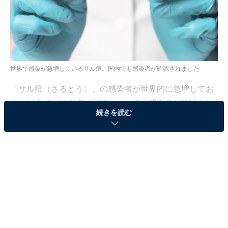
世界で感染が急増しているサル痘。国内でも感染者が確認されました
「サル痘（さるとう）」の感染者が世界的に急増してお
り、日本でも2022年7月26日に、初の感染者が確認され
続きを読む
たと報道されています。新型コロナウイルスの感染が収
束しない中で、また新たな脅威が出現したかと不安にな
る方が多いかと思いますが、過度に心配する必要はない
ようです。
なぜなら、既に使用可能になっている天然痘のワクチン
が有効であるうえ、海外で天然痘の治療薬として使用さ
れている一部の薬がサル痘にも使えると認められている