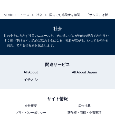
されているからです。テロリストが生物兵器として悪用
するリスクなども考え、テロ対策の一環として、日本を
All About ニュース
社会
国内でも感染者を確認……「サル痘」は新たな脅威となるか？
含めた世界各国では、天然痘ワクチンがいつでも使える
ように常備してきました。なので、今回のサル痘の世界
社会
的流行が伝えられたときにも、各国は慌てずに済んだと
世の中をにぎわず注目のニュースを、その道のプロが独自の視点でわかりや
いうわけです。
すく掘り下げます。読めば話のネタになる、視野が広がる、いつでも何かを
「発見」できる情報をお伝えします。
ならば、これから全員が予防接種を受ければいいのでは
関連サービス
ないかと思われるかもしれませんが、まだその必要はな
All About
All About Japan
いでしょう。ワクチン接種にはリスクも伴いますので、
イチオシ
定期予防接種化は時期尚早と思われます。
サイト情報
サル痘にも有効な天然痘治療薬
会社概要
広告掲載
プライバシーポリシー
著作権・商標・免責事項