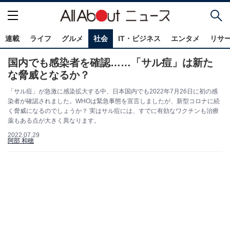
連載
ライフ
グルメ
社会
IT・ビジネス
エンタメ
リサ
国内でも感染者を確認……「サル痘」は新た
な脅威となるか？
「サル痘」が急激に感染拡大する中、日本国内でも2022年7月26日に初の感
染者が確認されました。WHOは緊急事態を宣言しましたが、新型コロナに続
く脅威になるのでしょうか？ 実はサル痘には、すでに有効なワクチンも治療
薬もある点が大きく異なります。
2022.07.29
阿部 和穂