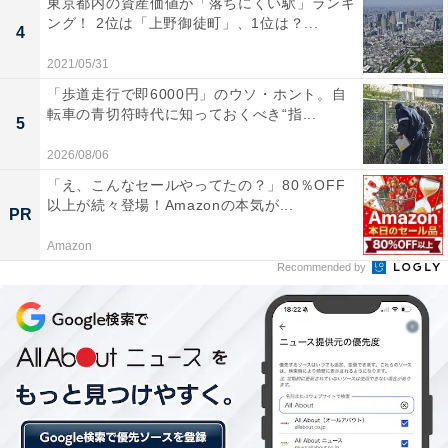
東京都内の資産価値が「落ちにくい駅」ランキ
ング！ 2位は「上野御徒町」、1位は？...
一方、サル痘（monkeypox）は、天然痘ウイルスと類似
4
した「サル痘ウイルス」に感染することで発症します。
2021/05/31
もともと研究用に飼育されていたサルの間で天然痘に似
「歩道走行で即6000円」のウソ・ホント。自
転車の青切符時代に知っておくべき“指...
た病気の集団感染が起きたことがきっかけで名付けられ
5
たのですが、げっ歯類や哺乳動物にも感染します。最近
2026/08/06
発見された病気ではなく、1950年代にはアフリカで見つ
「え、こんなセールやってたの？」80％OFF
かっており、すでに一定の対策が講じられてきた病気で
以上が続々登場！Amazonの本気が...
PR
す。人への感染が初めて確認されたのは1970年のことで
Amazon
す。
Recommended by
サル痘ウイルスに感染すると発熱、頭痛、リンパ節腫脹
などの症状が数日間続き、遅れて発疹が現れます。致死
率は天然痘に比べると低いですが、小児や抵抗力の弱い
人は要注意です。