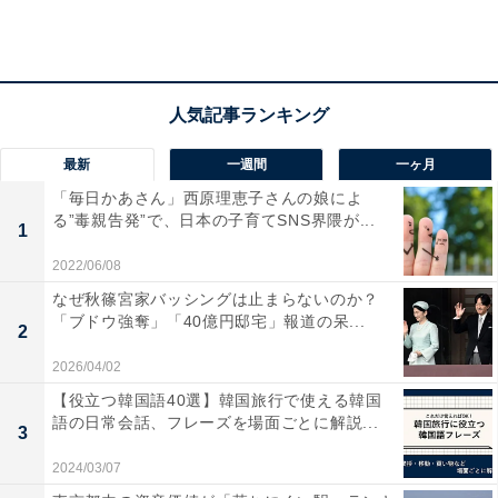
最新
一週間
一ヶ月
「毎日かあさん」西原理恵子さんの娘によ
天然痘との共通点が多い「サル痘」…天然痘ワク
る”毒親告発”で、日本の子育てSNS界隈が...
1
チンが有効
2022/06/08
天然痘は、「天然痘ウイルス」を病原体とする感染症
なぜ秋篠宮家バッシングは止まらないのか？
「ブドウ強奪」「40億円邸宅」報道の呆...
で、致死率が30％と極めて高く、最も多くの人類の命を
2
奪った感染症として有名です。しかし19世紀末にイギリ
2026/04/02
スの医師ジェンナーが天然痘ワクチンの「種痘」を開発
【役立つ韓国語40選】韓国旅行で使える韓国
し、これが世界中に普及したことで、1980年に根絶され
語の日常会話、フレーズを場面ごとに解説...
3
ました。
2024/03/07