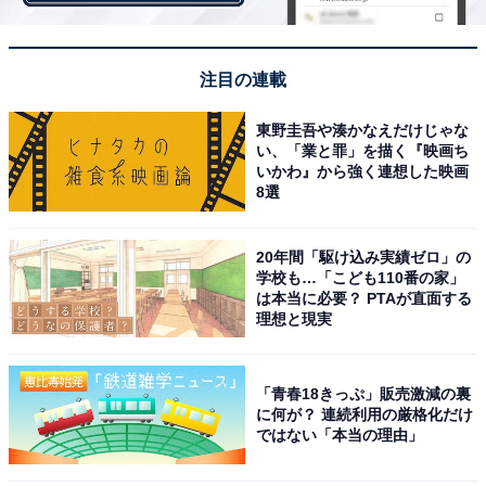
天然痘とサル痘は、別の感染症ですが類似点が多いこと
注目の連載
から、既に開発済みの天然痘のワクチンが使えるのでは
ないかと考えられ、以前より検討されてきた結果、すで
東野圭吾や湊かなえだけじゃな
に有効性が確認されています。今回、世界的な感染拡大
い、「業と罪」を描く『映画ち
いかわ』から強く連想した映画
が発覚した時点で、「天然痘ワクチンが有効である」と
8選
いち早く公表されたのは、このためです。
20年間「駆け込み実績ゼロ」の
学校も…「こども110番の家」
は本当に必要？ PTAが直面する
理想と現実
「青春18きっぷ」販売激減の裏
に何が？ 連続利用の厳格化だけ
ではない「本当の理由」