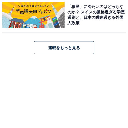
「移民」に冷たいのはどっちな
のか？ スイスの厳格過ぎる学歴
選別と、日本の曖昧過ぎる外国
人政策
サル痘予防に、天然痘ワクチンの予防接種は必要
連載をもっと見る
か
天然痘の症例が最後に確認されたのは1977年で、WHO
による根絶宣言（1980年）以降、予防接種は行われてい
ません。しかし、天然痘ワクチンの効果が持続するのは
約10年ですので、実は、現在世界中のほとんどの人が天
然痘ウイルスに対する免疫をもっていません。
根絶したとされる天然痘ウイルスですが、この地球上に
は存在しています。研究目的などでそのサンプルが保存