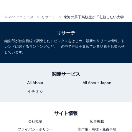
・
プレスリリース
All About ニュース
リサーチ
東海の男子高校生が「志願したい大学」ランキング！ 2位「名古屋大」、1位は？【2022年】
リサーチ
編集部が独自目線で調査したトピックスをはじめ、最新のリリース情報、ト
レンドに関するランキングなど、世の中で注目を集めている話題をお知らせ
しています。
関連サービス
All About
All About Japan
イチオシ
サイト情報
1
2
3
4
5
会社概要
広告掲載
プライバシーポリシー
著作権・商標・免責事項