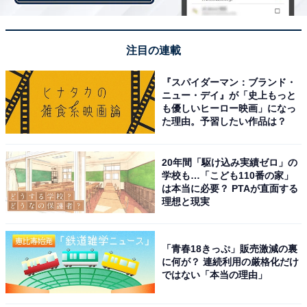
1位は、「名城大学」でした。
愛知県名古屋市に本部を置く私立大学です。10学部・26
注目の連載
学科を設置し、2022年7月時点で約1万5000人の学生が
『スパイダーマン：ブランド・
学んでいます。これまで青色発光ダイオードで有名な赤
ニュー・デイ』が「史上もっと
崎勇氏をはじめ、3人のノーベル賞受賞者を輩出。
も優しいヒーロー映画」になっ
た理由。予習したい作品は？
2016年に新設された「ナゴヤドーム前キャンパス」を含
20年間「駆け込み実績ゼロ」の
む、4つのキャンパスには最先端の教育・研究施設がそ
学校も…「こども110番の家」
ろっており、99%以上という高い就職率と、比較的安い
は本当に必要？ PTAが直面する
理想と現実
学費も魅力の1つとなっています。
「青春18きっぷ」販売激減の裏
＞次ページ：20位までのランキング結果を見る
に何が？ 連続利用の厳格化だけ
ではない「本当の理由」