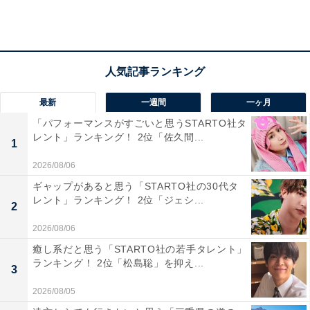
最新
一週間
一ヶ月
「パフォーマンスがすごいと思うSTARTO社タ
第2位：名古屋大学（15.4％）
レント」ランキング！ 2位「佐久間...
1
2026/08/06
2位には、「名古屋大学」がランクイン。
ギャップがあると思う「STARTO社の30代タ
レント」ランキング！ 2位「ジェシ...
2
1871年に設立された仮病院・仮学校がルーツとされてお
2026/08/06
り、医学部は150年以上の歴史を持つ国内屈指の総合大
学です。日本のものづくりの中心に位置し、設立当初か
癒し系だと思う「STARTO社の若手タレント」
ランキング！ 2位「松島聡」を抑え...
ら国内産業を支えてきました。研究力にも一定の評価が
3
あり、これまでノーベル賞受賞者を6人輩出していま
2026/08/05
す。