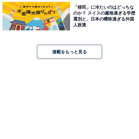
【おすすめ記事】
「移民」に冷たいのはどっちな
のか？ スイスの厳格過ぎる学歴
・
選別と、日本の曖昧過ぎる外国
東海の高校生が選ぶ「志願したい大学」ランキング！ 2
人政策
位「名古屋大学」、1位は？ 【2022年】
・
関西の高校生が選ぶ「志願したい大学」ランキング！ 2
連載をもっと見る
位「近畿大」、1位は？ 【2022年】
・
関西の男子高校生が「志願したい大学」ランキング！ 2
位「関西大」、1位は？【2022年】
・
高校生約11.4万人が選ぶ「大学人気ランキング」 国立2
位は「筑波大学」、1位は？
【関連リンク】