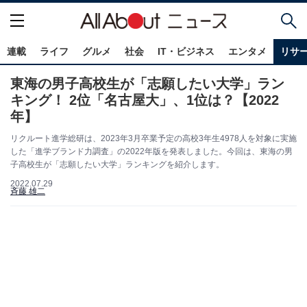
連載
ライフ
グルメ
社会
IT・ビジネス
エンタメ
リサ
東海の男子高校生が「志願したい大学」ラン
キング！ 2位「名古屋大」、1位は？【2022
年】
リクルート進学総研は、2023年3月卒業予定の高校3年生4978人を対象に実施
した「進学ブランド力調査」の2022年版を発表しました。今回は、東海の男
子高校生が「志願したい大学」ランキングを紹介します。
2022.07.29
斉藤 雄二