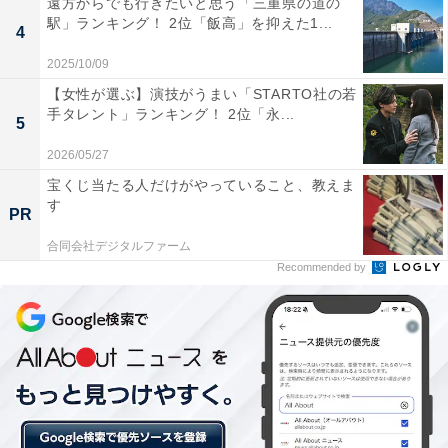
遠方からでも行きたいと思う「三重県の道の
駅」ランキング！ 2位「飯高」を抑えた1...
4
2025/10/09
【女性が選ぶ】演技がうまい「STARTO社の若
手タレント」ランキング！ 2位「永...
5
2026/05/27
宝くじ当たる人だけがやっていること、教えま
す
PR
合同会社デジタルファーム
Recommended by
第1位：名城大学（16.3％）