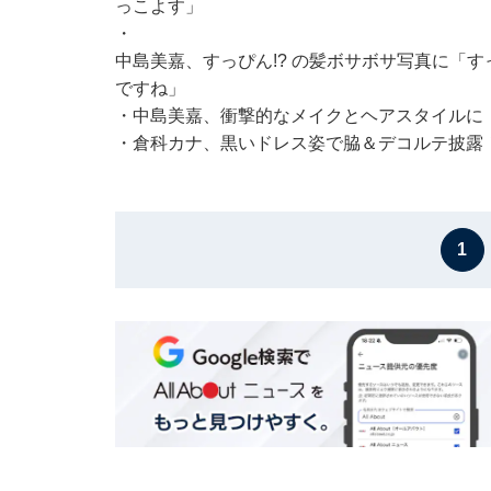
っこよす」
・
中島美嘉、すっぴん!? の髪ボサボサ写真に「
ですね」
・
中島美嘉、衝撃的なメイクとヘアスタイルに
・
倉科カナ、黒いドレス姿で脇＆デコルテ披露
1