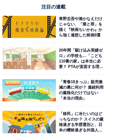
注目の連載
東野圭吾や湊かなえだけ
じゃない、「業と罪」を
描く『映画ちいかわ』か
ら強く連想した映画8選
20年間「駆け込み実績ゼ
ロ」の学校も…「こども
110番の家」は本当に必
要？ PTAが直面する理想
と現実
「青春18きっぷ」販売激
減の裏に何が？ 連続利用
の厳格化だけではない
「本当の理由」
「移民」に冷たいのはど
っちなのか？ スイスの厳
格過ぎる学歴選別と、日
本の曖昧過ぎる外国人政
策