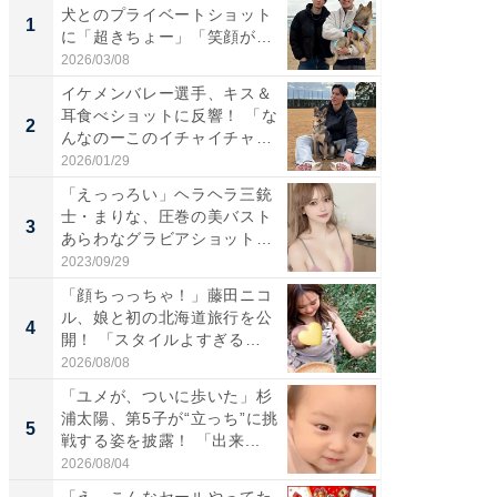
犬とのプライベートショット
は」高
1
1
に「超きちょー」「笑顔が見
災地を
れ...
「カ...
2026/03/08
2026/08/0
イケメンバレー選手、キス＆
「え、
耳食べショットに反響！ 「な
芸人、2
2
2
んなのーこのイチャイチャ
エットに
感...
2026/01/29
2026/08/0
「えっっろい」ヘラヘラ三銃
「脚が
士・まりな、圧巻の美バスト
横川尚
3
3
あらわなグラビアショット公
ムキな姿
開...
刃...
2023/09/29
2026/08/0
「顔ちっっちゃ！」藤田ニコ
「脳がバ
ル、娘と初の北海道旅行を公
装姿が話
4
4
開！ 「スタイルよすぎる
のお父さ
よ〜...
2026/08/08
2026/08/0
「ユメが、ついに歩いた」杉
「急に
浦太陽、第5子が“立っち”に挑
る」広
5
5
戦する姿を披露！ 「出来...
ョット
た」の..
2026/08/04
2026/08/0
「え、こんなセールやってた
【西野