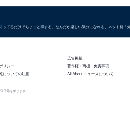
。知ってるだけでちょっと得する、なんだか楽しい気分になれる、ネット発「
広告掲載
ポリシー
著作権・商標・免責事項
報についての注意
All About ニュースについて
衆送信等を禁じます。