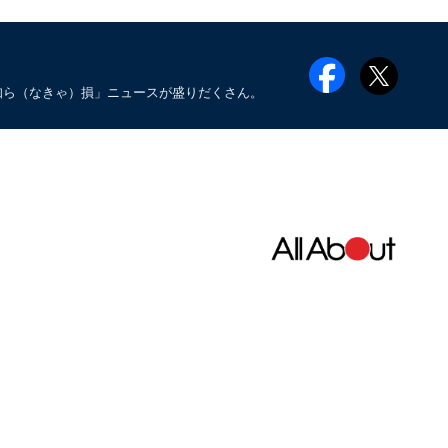
知ら（なきゃ）損」ニュースが盛りだくさん。