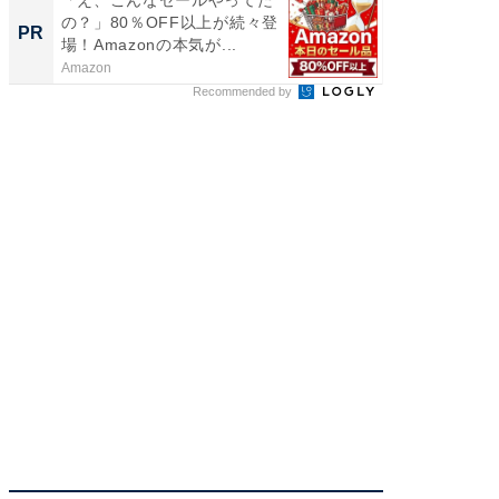
の？」80％OFF以上が続々登
を追求
PR
PR
場！Amazonの本気が...
は
Amazon
FINCHI o
Recommended by