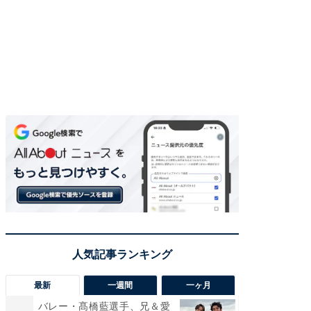
最新
一週間
一ヶ月
バレー・髙橋藍選手、兄＆愛
「さす