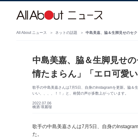
All About ニュース
ネットの話題
中島美嘉、脇＆生脚見せのセク
中島美嘉、脇＆生脚見せの
情たまらん」「エロ可愛い
歌手の中島美嘉さんは7月5日、自身のInstagramを更新。
いい、、、、！！」と、称賛の声が多数上がっています。
2022.07.06
橋酒 瑛麗瑠
歌手の中島美嘉さんは7月5日、自身のInstag
た。