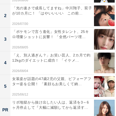
2026/08/06
「光の速さで成長してますね」中川翔子、双子
が10カ月に！ 「はやいいいい この前...
2
2026/07/30
「ポケモンで言う進化」女性タレント、25キ
ロ増量ショットに反響！ 「全然パーツ埋...
3
2026/08/05
「え、別人過ぎん？」お笑い芸人、2カ月で約
12kgのダイエットに成功！ 「イケメ...
4
2026/08/04
女装姿が話題の47歳2児の父親、ビフォーアフ
ター姿を公開！ 「素顔もお美しくて納...
5
2025/06/12
リボ地獄から抜け出したい人は、返済を3～6
ヶ月停止して『大幅に減額してから返済す...
PR