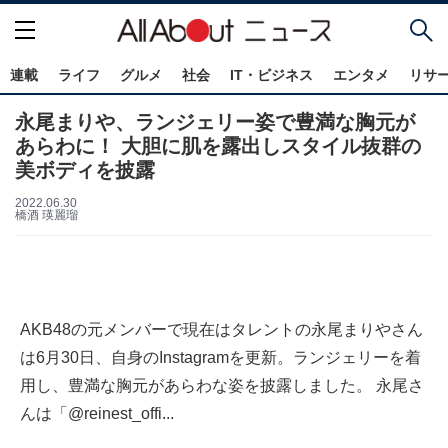
連載
ライフ
グルメ
社会
IT・ビジネス
エンタメ
リサ
永尾まりや、ランジェリー姿で豊満な胸元が
あらわに！ 大胆に肌を露出しスタイル抜群の
美ボディを披露
2022.06.30
橋酒 瑛麗瑠
AKB48の元メンバーで現在はタレントの永尾まりやさん
は6月30日、自身のInstagramを更新。ランジェリーを着
用し、豊満な胸元があらわな姿を披露しました。 永尾さ
んは「@reinest_offi...