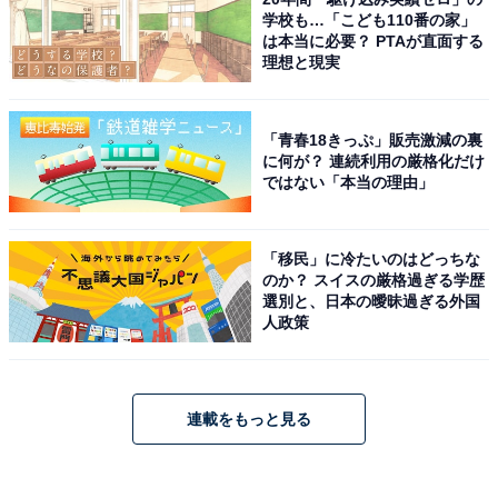
学校も…「こども110番の家」
は本当に必要？ PTAが直面する
理想と現実
「青春18きっぷ」販売激減の裏
に何が？ 連続利用の厳格化だけ
ではない「本当の理由」
「移民」に冷たいのはどっちな
のか？ スイスの厳格過ぎる学歴
選別と、日本の曖昧過ぎる外国
人政策
連載をもっと見る