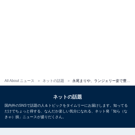
All About ニュース
ネットの話題
永尾まりや、ランジェリー姿で豊満な胸元があらわに！ 大胆に肌を露出しスタイル抜群の美ボディを披露
ネットの話題
国内外のSNSで話題の人＆トピックをタイムリーにお届けします。知ってる
だけでちょっと得する、なんだか楽しい気分になれる、ネット発「知ら（な
きゃ）損」ニュースが盛りだくさん。