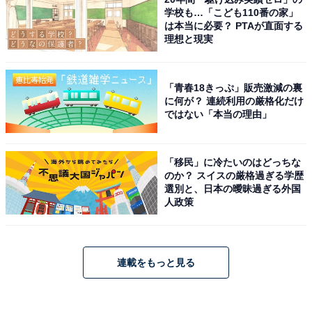
学校も…「こども110番の家」
は本当に必要？ PTAが直面する
理想と現実
「青春18きっぷ」販売激減の裏
に何が？ 連続利用の厳格化だけ
ではない「本当の理由」
「移民」に冷たいのはどっちな
のか？ スイスの厳格過ぎる学歴
選別と、日本の曖昧過ぎる外国
人政策
連載をもっと見る