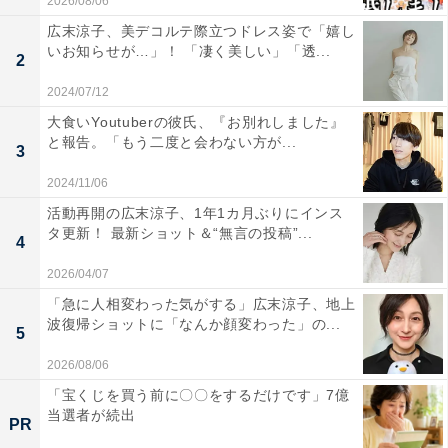
2026/08/06
広末涼子、美デコルテ際立つドレス姿で「嬉し
いお知らせが…」！ 「凄く美しい」「透...
2
2024/07/12
大食いYoutuberの彼氏、『お別れしました』
と報告。「もう二度と会わない方が...
3
2024/11/06
活動再開の広末涼子、1年1カ月ぶりにインス
タ更新！ 最新ショット＆“無言の投稿”...
4
2026/04/07
「急に人相変わった気がする」広末涼子、地上
波復帰ショットに「なんか顔変わった」の...
5
2026/08/06
「宝くじを買う前に〇〇をするだけです」7億
当選者が続出
PR