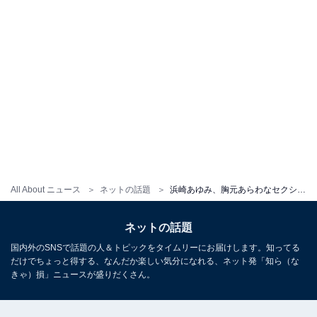
All About ニュース
ネットの話題
浜崎あゆみ、胸元あらわなセクシーショット披露！ 谷間が大胆に露出した姿でファンを悩殺
ネットの話題
国内外のSNSで話題の人＆トピックをタイムリーにお届けします。知ってる
だけでちょっと得する、なんだか楽しい気分になれる、ネット発「知ら（な
きゃ）損」ニュースが盛りだくさん。