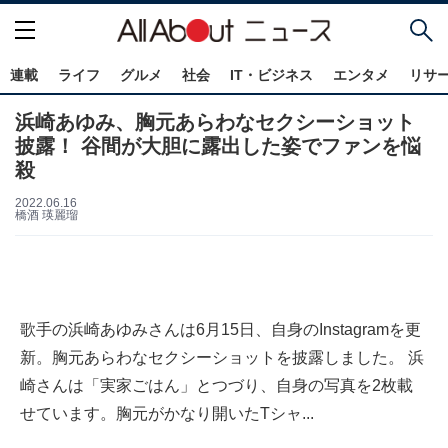
連載
ライフ
グルメ
社会
IT・ビジネス
エンタメ
リサ
浜崎あゆみ、胸元あらわなセクシーショット
披露！ 谷間が大胆に露出した姿でファンを悩
殺
2022.06.16
橋酒 瑛麗瑠
歌手の浜崎あゆみさんは6月15日、自身のInstagramを更
新。胸元あらわなセクシーショットを披露しました。 浜
崎さんは「実家ごはん」とつづり、自身の写真を2枚載
せています。胸元がかなり開いたTシャ...