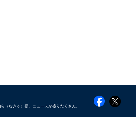
知ら（なきゃ）損」ニュースが盛りだくさん。