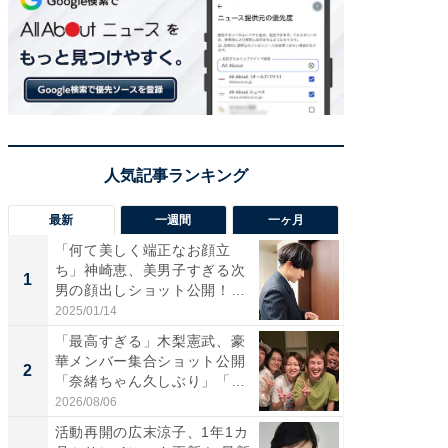
最新
一週間
一ヶ月
「何て美しく端正なお顔立
「さす
ち」神崎恵、美男子すぎる次
は」高
1
1
男の顔出しショット公開！
災地を
「め...
「カ...
2025/01/14
2026/08/0
「最高すぎる」木梨憲武、豪
「女の
華メンバー集合ショット公開
介、バ
2
2
「奈緒ちゃん久しぶり」「み
らのプレ
ん...
愛...
2026/08/06
2026/08/0
活動再開の広末涼子、1年1カ
「脚が