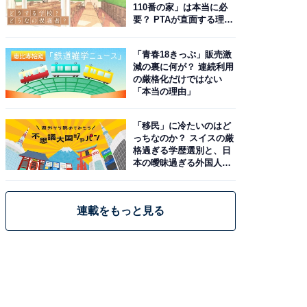
110番の家」は本当に必
要？ PTAが直面する理想
と現実
「青春18きっぷ」販売激
減の裏に何が？ 連続利用
の厳格化だけではない
「本当の理由」
「移民」に冷たいのはど
っちなのか？ スイスの厳
格過ぎる学歴選別と、日
本の曖昧過ぎる外国人政
策
連載をもっと見る