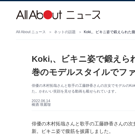
All About ニュース
ネットの話題
Koki,、ビキニ姿で鍛えられ
Koki,、ビキニ姿で鍛え
巻のモデルスタイルでフ
俳優の木村拓哉さんと歌手の工藤静香さんの次女でモデルのKoki,
た。かわいい笑顔を見せる動画も載せられています。
2022.06.14
橋酒 瑛麗瑠
俳優の木村拓哉さんと歌手の工藤静香さんの次女でモデ
新。ビキニ姿で腹筋を披露しました。