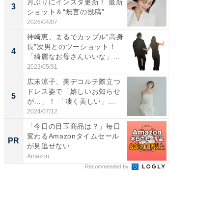
月ぶりにインスタ更新！ 最新
横川尚
3
3
ショット＆“無言の投稿”...
ムキな姿
刃...
2026/04/07
2026/08/0
神崎恵、まるでカップル“高身
「え、
長”次男とのツーショット！
芸人、2
4
4
「綺麗なお母さんいいな」...
エットに
2023/05/31
2026/08/0
広末涼子、美デコルテ際立つ
「脳がバ
ドレス姿で「嬉しいお知らせ
装姿が話
5
5
が…」！ 「凄く美しい」
のお父さ
「透...
2024/07/12
2026/08/0
「今日の目玉商品は？」毎日
事例か
変わるAmazonタイムセール
管理』
PR
PR
が見逃せない
Amazon
KeeperSec
Recommended by