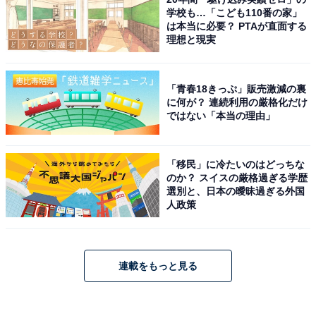
学校も…「こども110番の家」
は本当に必要？ PTAが直面する
理想と現実
「青春18きっぷ」販売激減の裏
に何が？ 連続利用の厳格化だけ
ではない「本当の理由」
「移民」に冷たいのはどっちな
のか？ スイスの厳格過ぎる学歴
選別と、日本の曖昧過ぎる外国
人政策
連載をもっと見る