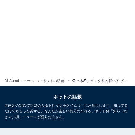
All About ニュース
ネットの話題
佐々木希、ピンク系の新ヘアで“すっぴん”自撮りを披露！ 「可愛すぎる」「天使ですか？妖精ですか？」
ネットの話題
国内外のSNSで話題の人＆トピックをタイムリーにお届けします。知ってる
だけでちょっと得する、なんだか楽しい気分になれる、ネット発「知ら（な
きゃ）損」ニュースが盛りだくさん。