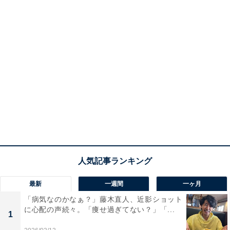
最新
一週間
一ヶ月
「病気なのかなぁ？」藤木直人、近影ショット
に心配の声続々。「痩せ過ぎてない？」「...
1