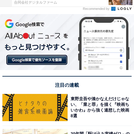
合同会社デジタルファーム
Recommended by
注目の連載
東野圭吾や湊かなえだけじゃな
い、「業と罪」を描く『映画ち
いかわ』から強く連想した映画
8選
20年間「駆け込み実績ゼロ」の