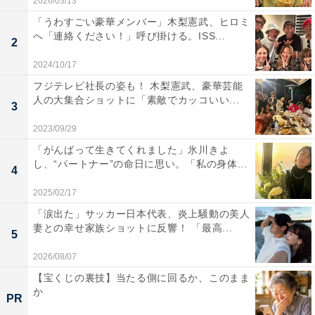
2026/03/13
「うわすごい豪華メンバー」木梨憲武、ヒロミ
へ「連絡ください！」呼び掛ける。ISS...
2
2024/10/17
フジテレビ社長の姿も！ 木梨憲武、豪華芸能
人の大集合ショットに「素敵でカッコいい...
3
2023/09/29
「がんばって生きてくれました」氷川きよ
し、“パートナー”の命日に思い。「私の身体...
4
2025/02/17
「涙出た」サッカー日本代表、炎上騒動の美人
妻との幸せ家族ショットに反響！ 「最高...
5
2026/08/07
【宝くじの裏技】当たる側に回るか、このまま
か
PR