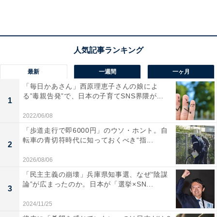
最新
一週間
一ヶ月
「毎日かあさん」西原理恵子さんの娘によ
る”毒親告発”で、日本の子育てSNS界隈が...
1
“老後2000万円問題”に対する備えはできていますか？
2022/06/08
「歩道走行で即6000円」のウソ・ホント。自
現時点で、“老後2000万円問題”に対する備えが、「しっ
転車の青切符時代に知っておくべき“指...
2
かりとできている」と回答した人は9.7％。最も多かった
2026/08/06
回答は「まったくできていない」で35.4％を占めまし
た。
「民主主義の崩壊」兵庫県知事選、なぜ“陰謀
論”が広まったのか。日本が「選挙×SN...
3
「まったくできていない」と回答した人からは、「奨学
2024/11/25
金返済がまだ20年近く残っている。この先結婚などは考