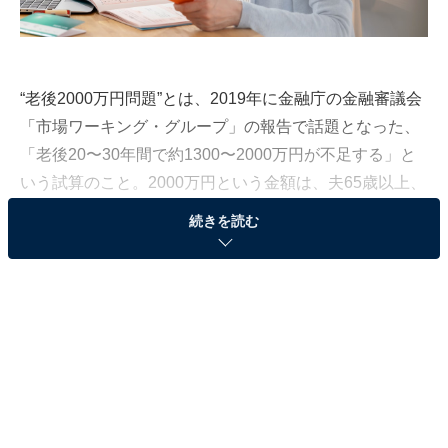
“老後2000万円問題”とは、2019年に金融庁の金融審議会
「市場ワーキング・グループ」の報告で話題となった、
「老後20〜30年間で約1300〜2000万円が不足する」と
いう試算のこと。2000万円という金額は、夫65歳以上、
妻60歳以上の夫婦のみの無職世帯では、支出に対して収
続きを読む
入が毎月約5万5000円不足することによって、夫が95歳
になるまでの30年間で約2000万円が不足するという試算
に基づくもので、必ずしも全ての人が必要になる金額と
いうわけではありません。
しかし、平均寿命が伸び、“人生100年時代”とも呼ばれる
これからの時代を生き抜くためにも「いかに老後の資金
を形成するか」が、多くの人にとって重要な課題となっ