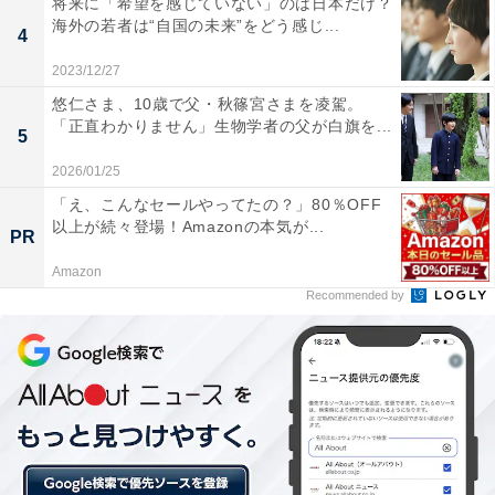
将来に「希望を感じていない」のは日本だけ？
海外の若者は“自国の未来”をどう感じ...
えていないが、様々なローンなどを考えると備えられな
4
い（20代女性／新潟県）」「40過ぎてから戸建を買った
2023/12/27
ため、ローンの支払いが長期になるため（40代女性／愛
悠仁さま、10歳で父・秋篠宮さまを凌駕。
知県）」など、奨学金や住宅ローンの返済があり、老後
「正直わかりません」生物学者の父が白旗を...
5
の備えに回せない、との声がありました。
2026/01/25
「え、こんなセールやってたの？」80％OFF
また、「給料がコロナにより減少し、毎月貯金から持ち
以上が続々登場！Amazonの本気が...
PR
出しが続いている（30代男性／東京都）」「今の暮らし
Amazon
で精一杯。貯蓄や投資に回せるほど給料は良くない（30
Recommended by
代女性／神奈川県）」「可処分所得が少な過ぎ！！ （50
代男性／愛知県）」など、手取り収入が少なく余裕がな
い、との声も集まりました。