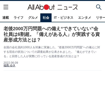
連載
ライフ
グルメ
社会
IT・ビジネス
エンタメ
リサ
老後2000万円問題への備え“できていない”会
社員は6割超。「備えがある人」が実践する資
産形成方法とは？
全国の会社員約1000人を対象に実施した、“老後2000万円問題”への備えに対
する現在の状況についての調査結果が公表されました。「備えができてい
る」と回答した人が実際に行っている資産形成の方法とは？
2022.06.09
福島 ゆき