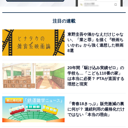
注目の連載
東野圭吾や湊かなえだけじゃな
い、「業と罪」を描く『映画ち
いかわ』から強く連想した映画
8選
20年間「駆け込み実績ゼロ」の
学校も…「こども110番の家」
は本当に必要？ PTAが直面する
「備えができている」人が実践している資産形成
理想と現実
の方法とは？
「青春18きっぷ」販売激減の裏
一方、備えができているという人は、具体的にどのよう
に何が？ 連続利用の厳格化だけ
な資産形成を行っているのでしょうか。“老後2000万円
ではない「本当の理由」
問題”に対する備えが、「しっかりとできている」「ある