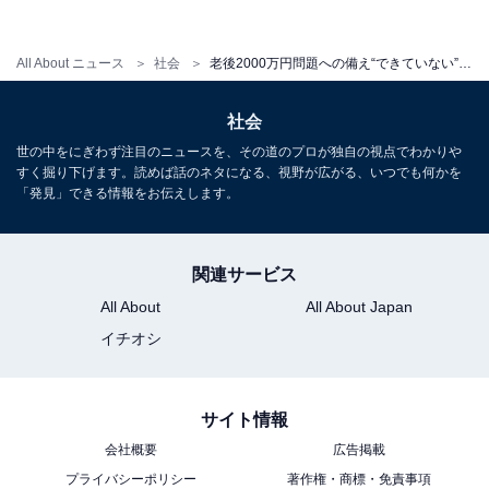
一方、「株式投資」「投資信託」といった資金運用を行
っている人も比較的多く、「厚生年金保険」「厚生年金
基金」など、国の社会保障制度によって準備している、
All About ニュース
社会
老後2000万円問題への備え“できていない”会社員は6割超。「備えがある人」が実践する資産形成方法とは？
または「企業型確定拠出年金（DC）」「iDeCo」のよう
社会
な自己投資型の年金積立制度で準備している人も一定数
いることがわかりました。
世の中をにぎわず注目のニュースを、その道のプロが独自の視点でわかりや
すく掘り下げます。読めば話のネタになる、視野が広がる、いつでも何かを
「発見」できる情報をお伝えします。
関連サービス
All About
All About Japan
イチオシ
サイト情報
会社概要
広告掲載
プライバシーポリシー
著作権・商標・免責事項