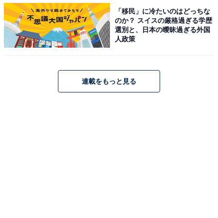
程度できている」と回答した人に、具体的な資産形成に
「移民」に冷たいのはどっちな
ついて聞きました。
のか？ スイスの厳格過ぎる学歴
選別と、日本の曖昧過ぎる外国
人政策
最も多かった回答は、「普通預金（73.0％）」。次い
で、「定期預金（47.3％）」「株式投資（40.3％）」が
続きました。
連載をもっと見る
図表にない、「NISA（一般NISA）（23.0％）」以降の
資産形成の方法については、「つみたて
NISA（23.0％）」「厚生年金保険（22.7％）」「企業型
確定拠出年金（DC）（21.9％）」「iDeCo（14.6％）」
「国民年金（14.3％）」「確定給付企業年金（DB）
（11.6％）」「不動産投資（6.2％）」「国民年金基金
（4.3％）」などの回答がありました。
元本割れのリスクがない「預金」で備えている人が多い