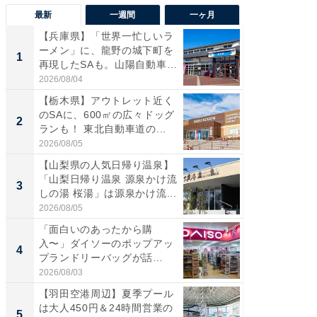
最新
一週間
一ヶ月
【兵庫県】「世界一忙しいラ
「気に
ーメン」に、龍野の城下町を
る〜」3
1
1
再現したSAも。山陽自動車
バー」
道...
好...
2026/08/04
2026/07/3
【栃木県】アウトレット近く
【三重
のSAに、600㎡の広々ドッグ
「鈴鹿天
2
2
ランも！ 東北自動車道の...
は100
2026/08/05
2026/08/0
【山梨県の人気日帰り温泉】
「ミニオ
「山梨日帰り温泉 源泉かけ流
ッグ！ 
3
3
しの湯 桜湯」は源泉かけ流...
ど、夏限
2026/08/05
2026/08/0
「面白いのあったから購
【埼玉
入〜」ダイソーのポップアッ
「行田天
4
4
プランドリーバッグが話
は和の
題。“さま...
が...
2026/08/03
2026/08/0
【羽田空港周辺】夏季プール
【石川
は大人450円＆24時間営業の
湯】「天
5
5