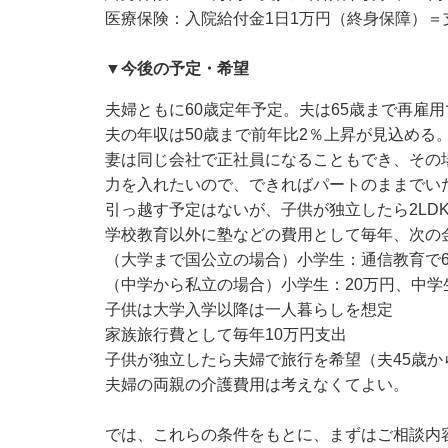
医療保険：入院給付金1日1万円（終身保障）＝支
▼今後の予定・希望
夫婦ともに60歳定年予定。夫は65歳まで再雇
夫の年収は50歳まで前年比2％上昇が見込める
妻は同じ会社で正社員になることもでき、その場
力を入れたいので、できればパートのままでい
引っ越す予定はないが、子供が独立したら2LD
学校教育以外に塾などの費用として毎年、次の
（大学まで国公立の場合）小学生：通信教育で6
（中学から私立の場合）小学生：20万円、中学生
子供は大学入学以降は一人暮らしを想定
家族旅行費として毎年10万円支出
子供が独立したら夫婦で旅行を希望（夫45歳から
夫婦の両親の介護費用は考えなくてよい。
では、これらの条件をもとに、まずはご相談内