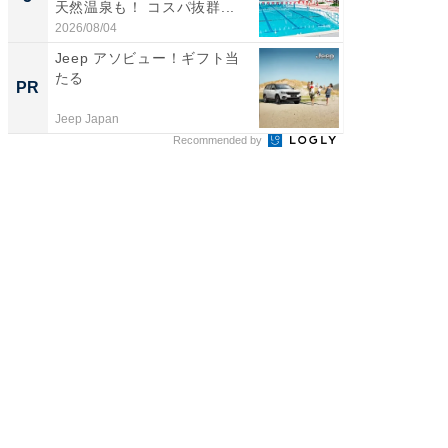
天然温泉も！ コスパ抜群...
賀ゆめ
お...
2026/08/04
2026/08/0
Jeep アソビュー！ギフト当
これが
たる
な間取
PR
PR
Jeep Japan
株式会社
Recommended by