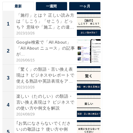
最新
一週間
一ヶ月
「施行」とは？ 正しい読み方
“こんな
は「しこう」「せこう」どっ
K？ お
1
1
ち？ 意味や「施工」との違...
らやまし
2023/10/26
2026/08/0
Google検索で「All About」
シェア別荘
「All About ニュース」の記事
wners
2
PR
が...
2026/06/15
COCO VIL
「驚く」の類語・言い換え表
現は？ ビジネスやレポートで
3
使える熟語や英語表現をア
ナ...
2023/10/26
楽しい（たのしい）の類語・
言い換え表現は？ ビジネスで
4
の使い方や例文を解説
2024/08/29
｢お気になさらないでくださ
い｣の敬語は？ 使い方や例
5