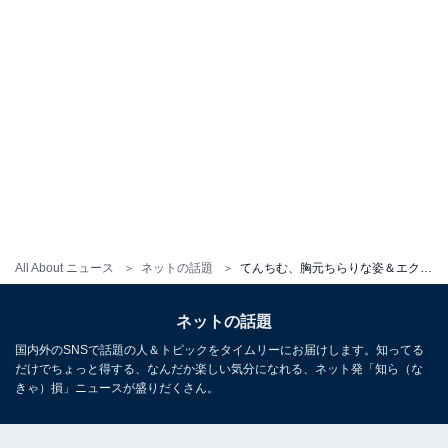
All About ニュース
ネットの話題
てんちむ、胸元ちらりな姿＆エクステを外したイメチェン写真公開！ 「エクなし、前髪巻いてるの優勝！」
ネットの話題
国内外のSNSで話題の人＆トピックをタイムリーにお届けします。知ってる
だけでちょっと得する、なんだか楽しい気分になれる、ネット発「知ら（な
きゃ）損」ニュースが盛りだくさん。