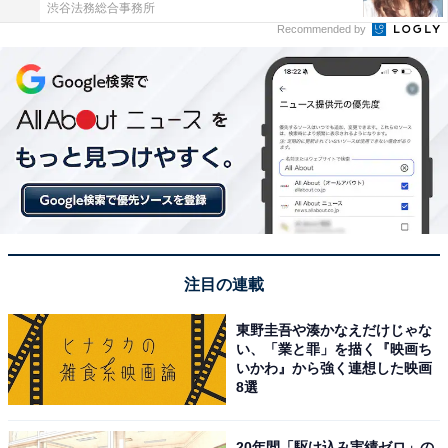
渋谷法務総合事務所
Recommended by
注目の連載
東野圭吾や湊かなえだけじゃな
い、「業と罪」を描く『映画ち
いかわ』から強く連想した映画
8選
20年間「駆け込み実績ゼロ」の