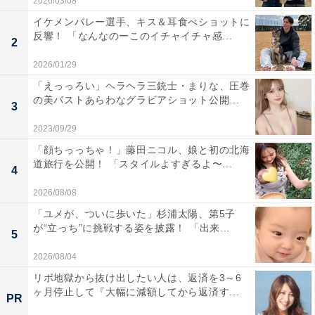
2026/03/08
イケメンバレー選手、キス＆耳食べショットに
反響！ 「なんなのーこのイチャイチャ感...
2
2026/01/29
「えっっろい」ヘラヘラ三銃士・まりな、圧巻
の美バストあらわなグラビアショット公開...
3
2023/09/29
「顔ちっっちゃ！」藤田ニコル、娘と初の北海
道旅行を公開！ 「スタイルよすぎるよ〜...
4
2026/08/08
「ユメが、ついに歩いた」杉浦太陽、第5子
が“立っち”に挑戦する姿を披露！ 「出来...
5
2026/08/04
リボ地獄から抜け出したい人は、返済を3～6
ヶ月停止して『大幅に減額してから返済す...
PR