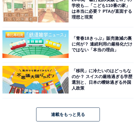
学校も…「こども110番の家」
は本当に必要？ PTAが直面する
理想と現実
「青春18きっぷ」販売激減の裏
に何が？ 連続利用の厳格化だけ
ではない「本当の理由」
「移民」に冷たいのはどっちな
のか？ スイスの厳格過ぎる学歴
選別と、日本の曖昧過ぎる外国
人政策
連載をもっと見る