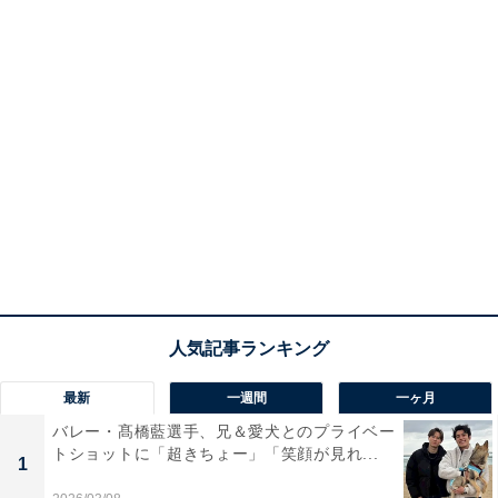
最新
一週間
一ヶ月
バレー・髙橋藍選手、兄＆愛犬とのプライベー
トショットに「超きちょー」「笑顔が見れ...
1