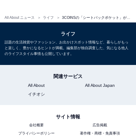
All About ニュース
ライフ
3COINSの「シートバックポケット」が車移動で大活躍！ スマホやお菓子、除菌シートも入っちゃう
ライフ
話題の生活雑貨やファッション、お出かけスポット情報など、暮らしがもっ
と楽しく、豊かになるヒントが満載。編集部が独自調査した、気になる他人
のライフスタイル事情も公開しています。
関連サービス
All About
All About Japan
フック付きのピンチを使うとマスクかけになる
イチオシ
左の部分はゴムひもが付いているため、ペンを刺すこと
サイト情報
も可能。ここに100円ショップなどで購入できるフック
会社概要
広告掲載
付きのピンチ（ダイソーの「掛けられるステンレスピン
プライバシーポリシー
著作権・商標・免責事項