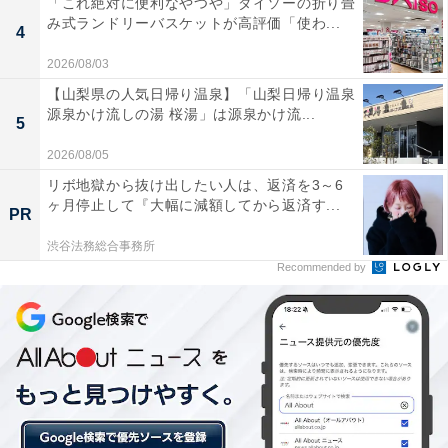
「これ絶対に便利なやつや」ダイソーの折り畳
み式ランドリーバスケットが高評価「使わ...
4
上部の取付ベルトをヘッドレストのシャフトにかけてしっかり固定
2026/08/03
上部分の取付ベルトをヘッドレストのシャフトに外側か
【山梨県の人気日帰り温泉】「山梨日帰り温泉
源泉かけ流しの湯 桜湯」は源泉かけ流...
らかけ、ベルトで調整します。その後ヘッドレストをで
5
きるだけ下げると、しっかりと固定ができます。
2026/08/05
3COINSの「シートバックポケット」はシャフトが2本タ
リボ地獄から抜け出したい人は、返済を3～6
ヶ月停止して『大幅に減額してから返済す...
イプの車用で、シャフトが1本の場合には取り付けがで
PR
きません。
渋谷法務総合事務所
Recommended by
大きさは、一般的なサイズの乗用車の場合、シートの裏
側全体を覆うくらい。耐荷重は、10kgとなっています。