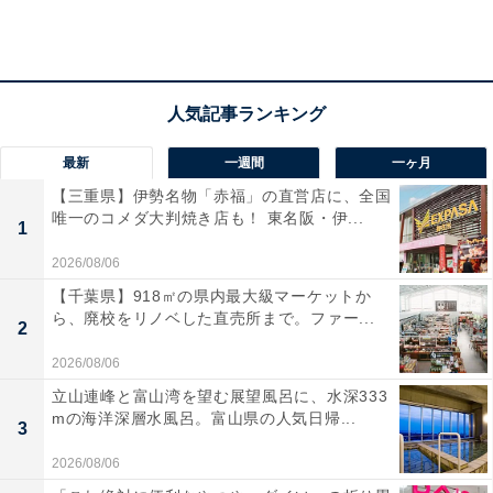
3COINSの「シートバックポケット」は、運転席、もし
くは助手席のシートの後ろに取り付けます。下部分に固
定用の紐があるので、それをシートに回してしっかりと
固定させます。
最新
一週間
一ヶ月
【三重県】伊勢名物「赤福」の直営店に、全国
唯一のコメダ大判焼き店も！ 東名阪・伊...
1
2026/08/06
【千葉県】918㎡の県内最大級マーケットか
ら、廃校をリノベした直売所まで。ファー...
2
2026/08/06
立山連峰と富山湾を望む展望風呂に、水深333
mの海洋深層水風呂。富山県の人気日帰...
3
2026/08/06