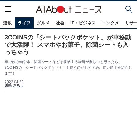
連載
ライフ
グルメ
社会
IT・ビジネス
エンタメ
リサ
3COINSの「シートバックポケット」が車移動
で大活躍！ スマホやお菓子、除菌シートも入
っちゃう
車で飲み物や傘、除菌シートなどを収納する場所が欲しいと思ったら、
3COINSの「シートバッグポケット」を使うのがおすすめ。使い勝手を紹介し
ます！
2022.04.22
川崎 さちえ