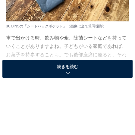
3COINSの「シートバックポケット」（画像は全て筆写撮影）
車で出かける時、飲み物や傘、除菌シートなどを持って
いくことがありますよね。子どもがいる家庭であれば、
お菓子を持参することも。でも後部座席に座ると、それ
らを収納する場所が限られてしまい、結局バッグの中に
続きを読む
入れてしまいます。
もっと簡単に取り出せればいいなと思ったら、3COINS
の「シートバッグポケット」がおすすめ。たくさんの荷
物を見やすく収納でき、取り出すのもとっても楽なので
す。