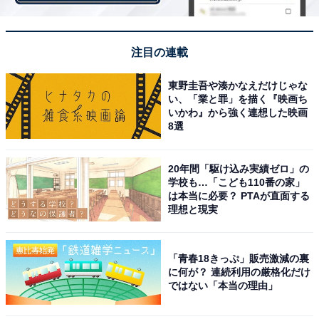
注目の連載
東野圭吾や湊かなえだけじゃな
い、「業と罪」を描く『映画ち
いかわ』から強く連想した映画
8選
20年間「駆け込み実績ゼロ」の
学校も…「こども110番の家」
は本当に必要？ PTAが直面する
収納スペースが細かく分かれていて、ものがごち
理想と現実
ゃごちゃにならない
「青春18きっぷ」販売激減の裏
に何が？ 連続利用の厳格化だけ
ではない「本当の理由」