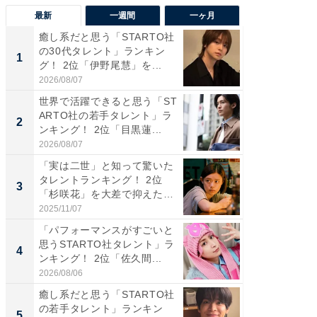
最新
一週間
一ヶ月
癒し系だと思う「STARTO社
癒し系だ
の30代タレント」ランキン
の若手
1
1
グ！ 2位「伊野尾慧」を...
グ！ 2
2026/08/07
2026/08/0
世界で活躍できると思う「ST
「パフ
ARTO社の若手タレント」ラ
思うST
2
2
ンキング！ 2位「目黒蓮...
ンキング
2026/08/07
2026/08/0
「実は二世」と知って驚いた
ギャップ
タレントランキング！ 2位
RTO社
3
3
「杉咲花」を大差で抑えた1
キング！
位...
2025/11/07
2026/08/0
「パフォーマンスがすごいと
癒し系だ
思うSTARTO社タレント」ラ
の30代
4
4
ンキング！ 2位「佐久間...
グ！ 2
2026/08/06
2026/08/0
癒し系だと思う「STARTO社
「ファン
の若手タレント」ランキン
ARTO
5
5