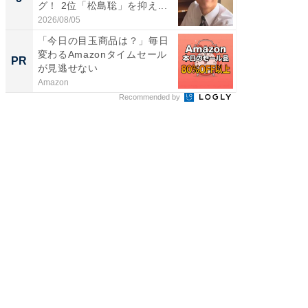
グ！ 2位「松島聡」を抑え...
グ！ 2
2026/08/05
2026/08/0
「今日の目玉商品は？」毎日
無理な
変わるAmazonタイムセール
は 「
PR
PR
が見逃せない
Amazon
森永乳業
Recommended by