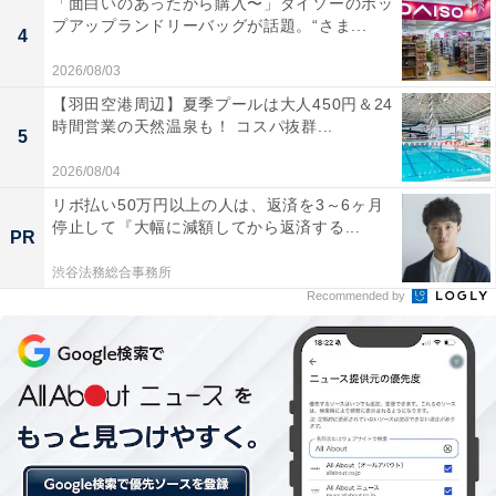
「面白いのあったから購入〜」ダイソーのポッ
プアップランドリーバッグが話題。“さま...
4
2026/08/03
【羽田空港周辺】夏季プールは大人450円＆24
時間営業の天然温泉も！ コスパ抜群...
5
2026/08/04
リボ払い50万円以上の人は、返済を3～6ヶ月
停止して『大幅に減額してから返済する...
PR
渋谷法務総合事務所
Recommended by
2. Amazonギフト券を現金でチャージ
Amazonで使えるギフト券は、現金でチャージ（入金）
すると金額に応じて0.5〜2.5％のポイント還元特典があ
ります。