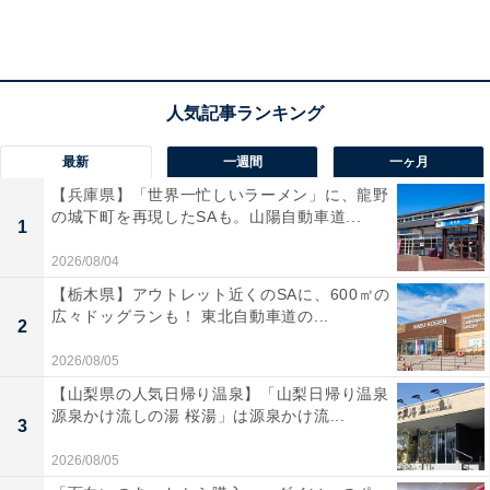
「最大5000ポイント還元」キャンペーンエントリーボタン
ポイントは、対象商品から合計1万円（税込）以上購入
最新
一週間
一ヶ月
した際に、Amazonプライム会員で＋2％、Amazonショ
【兵庫県】「世界一忙しいラーメン」に、龍野
の城下町を再現したSAも。山陽自動車道...
ッピングアプリ経由で＋1%、決済にAmazon
1
MasterCard利用で最大3％還元され、上限5000ポイント
2026/08/04
となっています。
【栃木県】アウトレット近くのSAに、600㎡の
広々ドッグランも！ 東北自動車道の...
2
エントリー期間は3月18日11時〜3月29日23時59分（セ
2026/08/05
ール終了時）まで。
【山梨県の人気日帰り温泉】「山梨日帰り温泉
源泉かけ流しの湯 桜湯」は源泉かけ流...
3
2026/08/05