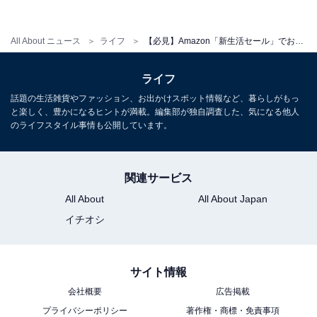
All About ニュース
ライフ
【必見】Amazon「新生活セール」でお得に買い物するための方法3つ！ やらないと損！
ライフ
話題の生活雑貨やファッション、お出かけスポット情報など、暮らしがもっ
と楽しく、豊かになるヒントが満載。編集部が独自調査した、気になる他人
3. セール予告商品をチェックしておく
のライフスタイル事情も公開しています。
お得なポイント還元方法をひと通りチェックしたら、今
関連サービス
回の「新生活SALE」対象商品も前もって見ておきまし
All About
All About Japan
ょう。「最大5000ポイント還元ポイントアップキャンペ
イチオシ
ーン」のエントリー画面下から確認できます。
サイト情報
会社概要
広告掲載
プライバシーポリシー
著作権・商標・免責事項