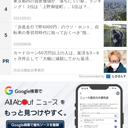
東京都内の資産価値が「落ちにくい駅」ランキ
の平均額は？
ング！ 2位は「上野御徒町」、1位は？...
4
2021/05/31
調査時点での預貯金の実践状況と貯蓄型保険の加入状況
「歩道走行で即6000円」のウソ・ホント。自
について聞いたところ、「預貯金の実践状況」は、「し
転車の青切符時代に知っておくべき“指...
ている」が65.4％、「していないが、したいと思う」が
5
30.7％、「していない」が4.9％でした。
2026/08/06
カードローン50万円以上の人は、返済を3～6
ヶ月停止して『大幅に減額してから返済...
PR
渋谷法務総合事務所
Recommended by
現金預金の実施率
ひと月あたりの貯金額は、全体平均が「4万2270円」、