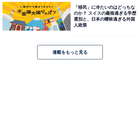
「移民」に冷たいのはどっちな
のか？ スイスの厳格過ぎる学歴
選別と、日本の曖昧過ぎる外国
「積立型保険の加入状況」を見ると、「している」が
人政策
27.0％、「していないが、したいと思う」が28.0％、
「していない」が45.0％でした。
連載をもっと見る
積立型保険の実施率
ひと月あたりの積立額は、全体平均が「2万476円」、30
代が「1万7079円」、40代が「2万4416円」となってい