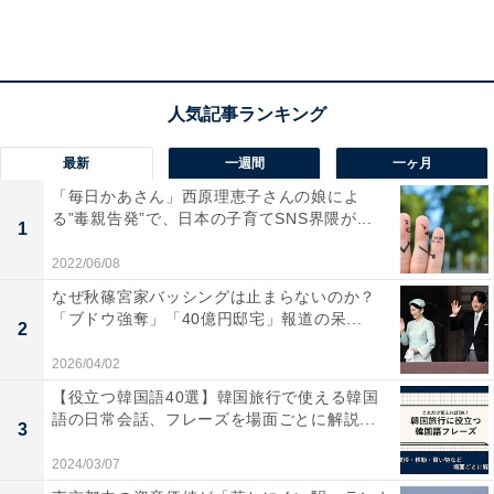
2022年の30〜40代の平均貯蓄額
最新
一週間
一ヶ月
「毎日かあさん」西原理恵子さんの娘によ
る”毒親告発”で、日本の子育てSNS界隈が...
1
2022/06/08
なぜ秋篠宮家バッシングは止まらないのか？
「ブドウ強奪」「40億円邸宅」報道の呆...
2
2026/04/02
【役立つ韓国語40選】韓国旅行で使える韓国
語の日常会話、フレーズを場面ごとに解説...
3
2024/03/07
積立型保険よりも現金預金を優先、ひと月あたり