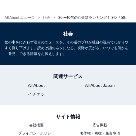
ます。
All About ニュース
社会
30〜40代の貯金額ランキング！ 3位「50〜100万円以下」、2位「0円」、1位は？
社会
世の中をにぎわず注目のニュースを、その道のプロが独自の視点でわかりや
すく掘り下げます。読めば話のネタになる、視野が広がる、いつでも何かを
「発見」できる情報をお伝えします。
関連サービス
All About
All About Japan
イチオシ
サイト情報
ひと月あたりの積立型保険の投資額
会社概要
広告掲載
プライバシーポリシー
著作権・商標・免責事項