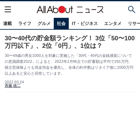
連載
ライフ
グルメ
社会
IT・ビジネス
エンタメ
リサ
30〜40代の貯金額ランキング！ 3位「50〜100
万円以下」、2位「0円」、1位は？
30〜49歳の男女1000人を対象に実施した「30代・40代の金銭感覚について
の意識調査2022」によると、2022年2月時点での貯蓄額は平均で291万円、
積立型保険よりも現金預金を優先し、全体の約半数はリタイア後に2000万円
以上あると安心と回答しています。
2022.03.24
斉藤 雄二