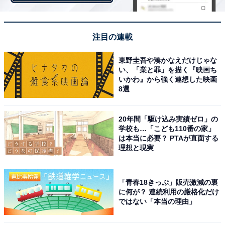
30代が「4万2682円」、40代が「4万1830円」となって
います。
注目の連載
東野圭吾や湊かなえだけじゃな
い、「業と罪」を描く『映画ち
いかわ』から強く連想した映画
8選
20年間「駆け込み実績ゼロ」の
学校も…「こども110番の家」
は本当に必要？ PTAが直面する
理想と現実
「青春18きっぷ」販売激減の裏
に何が？ 連続利用の厳格化だけ
ではない「本当の理由」
ひと月あたりの預貯金額