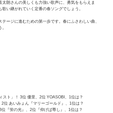
直太朗さんの美しくも力強い歌声に、勇気をもらえま
も歌い継がれていく定番の春ソングでしょう。
ステージに進むための第一歩です。春にふさわしい曲、
う。
ト」！ 3位 優里、2位 YOASOBI、1位は？
 2位 あいみょん『マリーゴールド』、1位は？
3位『蛍の光』、2位『仰げば尊し』、1位は？