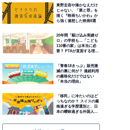
東野圭吾や湊かなえだけ
じゃない、「業と罪」を
描く『映画ちいかわ』か
ら強く連想した映画8選
20年間「駆け込み実績ゼ
ロ」の学校も…「こども
110番の家」は本当に必
要？ PTAが直面する理想
と現実
「青春18きっぷ」販売激
減の裏に何が？ 連続利用
の厳格化だけではない
「本当の理由」
「移民」に冷たいのはど
っちなのか？ スイスの厳
格過ぎる学歴選別と、日
本の曖昧過ぎる外国人政
策