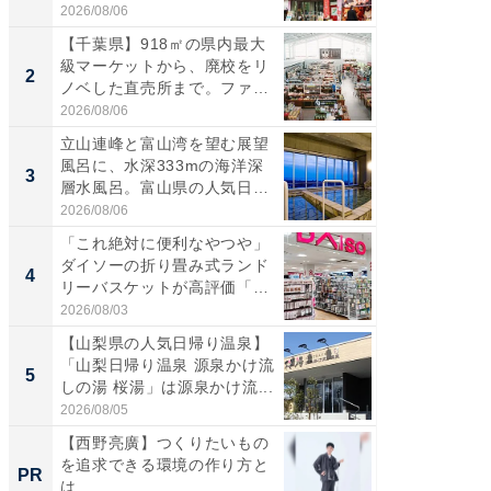
伊...
道...
2026/08/06
2026/08/0
【千葉県】918㎡の県内最大
【三重
級マーケットから、廃校をリ
「鈴鹿天
2
2
ノベした直売所まで。ファ
は100
ー...
2026/08/06
2026/08/0
立山連峰と富山湾を望む展望
「ミニオ
風呂に、水深333mの海洋深
ッグ！ 
3
3
層水風呂。富山県の人気日
ど、夏限
帰...
2026/08/06
2026/08/0
「これ絶対に便利なやつや」
【埼玉
ダイソーの折り畳み式ランド
「行田天
4
4
リーバスケットが高評価「使
は和の
わ...
が...
2026/08/03
2026/08/0
【山梨県の人気日帰り温泉】
【石川
「山梨日帰り温泉 源泉かけ流
湯】「天
5
5
しの湯 桜湯」は源泉かけ流...
賀ゆめ
お...
2026/08/05
2026/08/0
【西野亮廣】つくりたいもの
住宅ロー
を追求できる環境の作り方と
税制改
PR
PR
は