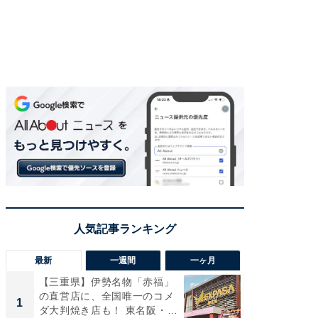
最新
一週間
一ヶ月
【三重県】伊勢名物「赤福」
【兵庫
の直営店に、全国唯一のコメ
ーメン
1
1
ダ大判焼き店も！ 東名阪・
再現した