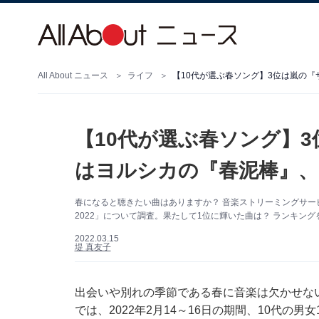
All About ニュース
ライフ
【10代が選ぶ春ソング】3位は嵐の『
【10代が選ぶ春ソング】
はヨルシカの『春泥棒』、
春になると聴きたい曲はありますか？ 音楽ストリーミングサービス
2022」について調査。果たして1位に輝いた曲は？ ランキン
2022.03.15
堤 真友子
出会いや別れの季節である春に音楽は欠かせないも
では、2022年2月14～16日の期間、10代の男