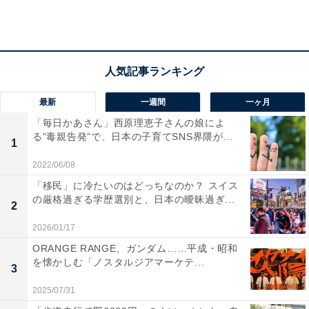
「武蔵小杉駅」は、7路線が利用できるターミナル駅。
2019年11月には渋谷駅・新宿駅に直通する「相鉄・JR
直通線」が開業、交通利便性がさらに向上しました。駅
の南側には高層マンションや大型商業施設が立ち並び、
最新
一週間
一ヶ月
北側には医療福祉施設や学校などが充実しています。
「毎日かあさん」西原理恵子さんの娘によ
る”毒親告発”で、日本の子育てSNS界隈が...
1
2022/06/08
「移民」に冷たいのはどっちなのか？ スイス
の厳格過ぎる学歴選別と、日本の曖昧過ぎ...
2
2026/01/17
ORANGE RANGE、ガンダム……平成・昭和
を懐かしむ「ノスタルジアマーケテ...
3
2025/07/31