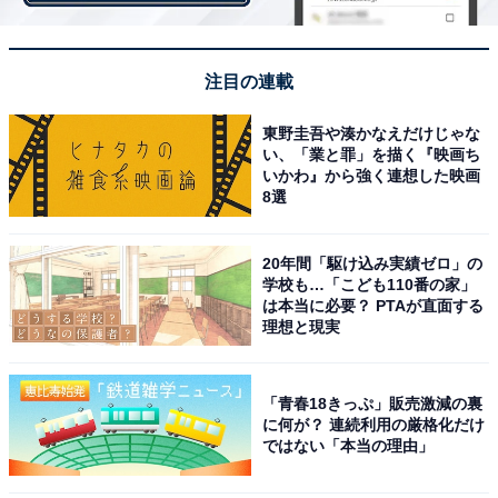
・
神奈川県民が選ぶ「住み続けたい駅」ランキング！ 3位
注目の連載
「本鵠沼駅」、2位「鵠沼海岸駅」、1位は？
・
東野圭吾や湊かなえだけじゃな
神奈川県の住みここち「駅」ランキング！ 3位「センタ
い、「業と罪」を描く『映画ち
いかわ』から強く連想した映画
ー北」、2位「元町・中華街」、1位は…？
8選
・
神奈川県民が選ぶ「街の幸福度」ランキング！ 3位「逗
20年間「駆け込み実績ゼロ」の
子市」、2位「横浜市青葉区」、1位は？
学校も…「こども110番の家」
・
は本当に必要？ PTAが直面する
理想と現実
神奈川県の住みここちランキング！ 3位「横浜市青葉
区」、2位「横浜市西区」、1位はやはり…！
「青春18きっぷ」販売激減の裏
に何が？ 連続利用の厳格化だけ
ではない「本当の理由」
【関連リンク】
・
プレスリリース