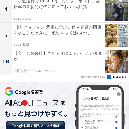
「歩道走行で即6000円」のウソ・ホント。自
転車の青切符時代に知っておくべき“指...
4
2026/08/06
“糸引きマフィン”騒動に学ぶ、個人商店が問題
1位「横浜駅」
を起こしたときに「絶対やってはいけな...
5
2023/11/27
11路線を利用できる「横浜駅」。都内主要駅へのアクセ
【宝くじの裏技】当たる側に回るか、このまま
ス環境に恵まれています。駅の周辺にはデパートやショ
か
PR
ッピングモール、飲食店などが充実。休日のお出かけス
ポットとしても楽しめます。
合同会社デジタルファーム
Recommended by
＞10位までの全ランキング結果を見る
【おすすめ記事】