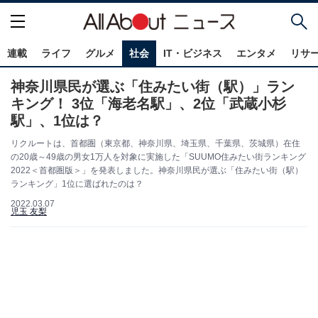
連載
ライフ
グルメ
社会
IT・ビジネス
エンタメ
リサ
神奈川県民が選ぶ「住みたい街（駅）」ラン
キング！ 3位「海老名駅」、2位「武蔵小杉
駅」、1位は？
リクルートは、首都圏（東京都、神奈川県、埼玉県、千葉県、茨城県）在住
の20歳～49歳の男女1万人を対象に実施した「SUUMO住みたい街ランキング
2022＜首都圏版＞」を発表しました。神奈川県民が選ぶ「住みたい街（駅）
ランキング」1位に選ばれたのは？
2022.03.07
児玉 友梨