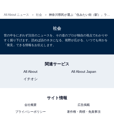
All About ニュース
社会
神奈川県民が選ぶ「住みたい街（駅）」ランキング！ 3位「海老名駅」、2位「武蔵小杉駅」、1位は？
社会
世の中をにぎわず注目のニュースを、その道のプロが独自の視点でわかりや
すく掘り下げます。読めば話のネタになる、視野が広がる、いつでも何かを
「発見」できる情報をお伝えします。
関連サービス
All About
All About Japan
イチオシ
サイト情報
会社概要
広告掲載
プライバシーポリシー
著作権・商標・免責事項