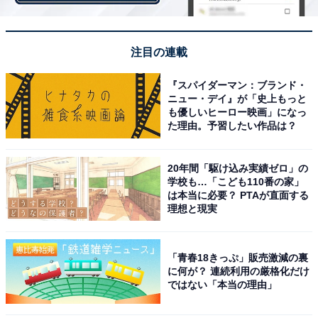
注目の連載
『スパイダーマン：ブランド・
ニュー・デイ』が「史上もっと
も優しいヒーロー映画」になっ
た理由。予習したい作品は？
20年間「駆け込み実績ゼロ」の
学校も…「こども110番の家」
年金で毎月いくら受け取りたいですか？ ※日本トレンドリサーチによる調
は本当に必要？ PTAが直面する
査
理想と現実
厚労省の資料によると、2020年度の老齢年金支給額の平
均は14万6145円。今回の調査では、年金で「毎月受け取
「青春18きっぷ」販売激減の裏
りたい金額」として最も多かった回答は、「11〜15万
に何が？ 連続利用の厳格化だけ
ではない「本当の理由」
円」（26.5％）、僅差で「16〜20万円」（25.1％）が続
きました。