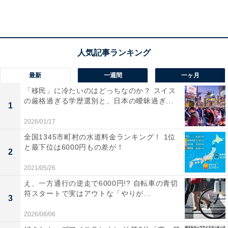
「その他」と回答した人からは、「そんな先のこと、今
は考えられない（30代男性）」「50歳からでもよさそう
（40代男性）」「仕事できているかによる（50代男
性）」などのほか、60代の人からも「自営業でリタイヤ
最新
一週間
一ヶ月
する年齢をまだ決めていないので、受け取り年齢は現時
「移民」に冷たいのはどっちなのか？ スイス
点で未定（60代男性）」「今年から共済年金部分が受け
の厳格過ぎる学歴選別と、日本の曖昧過ぎ...
1
取れることになるが、いつ受け取ることにするか考え中
2026/01/17
（60代男性）」などの声が寄せられました。
全国1345市町村の水道料金ランキング！ 1位
と最下位は6000円もの差が！
2
2021/05/26
え、一方通行の逆走で6000円!? 自転車の青切
符スタートで実はアウトな「やりが...
3
2026/08/06