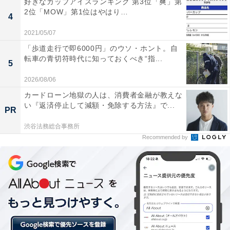
好きなカップアイスランキング 第3位「爽」第
2位「MOW」第1位はやはり…
4
2021/05/07
「歩道走行で即6000円」のウソ・ホント。自
転車の青切符時代に知っておくべき“指...
5
2026/08/06
カードローン地獄の人は、消費者金融が教えな
年金で「毎月受け取りたい金額」、1位は「11～
い『返済停止して減額・免除する方法』で...
PR
15万円」
渋谷法務総合事務所
Recommended by