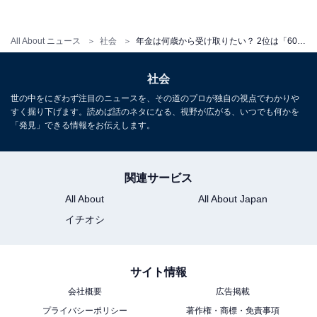
各年代別に見てみると、年代が上がるにつれて、受け取
All About ニュース
社会
年金は何歳から受け取りたい？ 2位は「60〜64歳」、1位は？ 【30～70代の1250人に調査】
りたい金額が高くなっていることがうかがえます。
社会
世の中をにぎわず注目のニュースを、その道のプロが独自の視点でわかりや
すく掘り下げます。読めば話のネタになる、視野が広がる、いつでも何かを
「発見」できる情報をお伝えします。
関連サービス
All About
All About Japan
イチオシ
サイト情報
会社概要
広告掲載
プライバシーポリシー
著作権・商標・免責事項