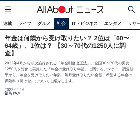
連載
ライフ
グルメ
社会
IT・ビジネス
エンタメ
リサ
年金は何歳から受け取りたい？ 2位は「60〜
64歳」、1位は？ 【30～70代の1250人に調
査】
2022年4月から順次施行される「年金制度改正法」。全国30〜70代の男女
1250人を対象に実施した「年金の受け取り年齢」に関するアンケート調査結
果から、年金を受け取りたい年齢、毎月受け取りたい金額、希望する年金の
保険料（掛け金）についてご紹介します。
2022.02.14
福島 ゆき