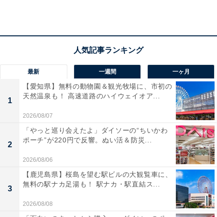
最新
一週間
一ヶ月
【愛知県】無料の動物園＆観光牧場に、市初の
第2位：ギャップを感じた（59人）
天然温泉も！ 高速道路のハイウェイオア...
1
2026/08/07
「普段明るい人が、急に真面目なところを見せるとグッ
「やっと巡り会えたよ」ダイソーの“ちいかわ
とくる（30代女性）」「普段しっかりしている人が、油
ポーチ”が220円で反響。ぬい活＆防災...
2
断してだらけている姿を見たとき（30代女性）」など、
ギャップに関するエピソードが多数寄せられました。い
2026/08/06
つもカジュアルな人のスーツ姿や、メガネをかけていな
【鹿児島県】桜島を望む駅ビルの大観覧車に、
無料の駅ナカ足湯も！ 駅ナカ・駅直結ス...
い人がメガネをかけたときなど、外見のギャップもとき
3
めくきっかけになりますよね。ギャップがなかなかない
2026/08/08
という人は、髪型やファッションを変えてイメチェンす