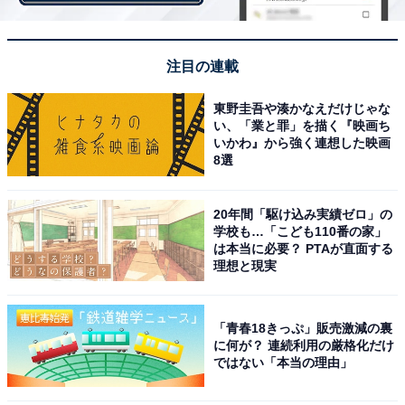
2位と大きく差をつけて1位となったのは「優しさを感じ
た」でした。「バックや荷物を持ってくれたとき（20代
注目の連載
女性）」「困っている時にさりげなく助けてくれたり、
優しく気遣ってくれたりしたとき（30代女性）」など、
東野圭吾や湊かなえだけじゃな
自分に対して優しさをかけてくれたことで恋心が芽生え
い、「業と罪」を描く『映画ち
いかわ』から強く連想した映画
たという人が多いようです。一方で「自分より弱い人を
8選
助けていたとき（30代女性）」と、他人に優しくしてい
る姿を見たときも、その人に魅力を感じますよね。優し
20年間「駆け込み実績ゼロ」の
さを前面にアピールするというよりは、普段の生活にお
学校も…「こども110番の家」
は本当に必要？ PTAが直面する
いてさりげなく気遣いを見せるとポイントが高くなるか
理想と現実
も。
「青春18きっぷ」販売激減の裏
に何が？ 連続利用の厳格化だけ
4位以下にもさまざまな理由がランクイン
ではない「本当の理由」
5位にランクインした「頼りがいがある」は、女性なら