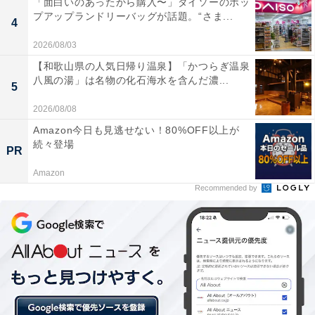
「面白いのあったから購入〜」ダイソーのポッ
るのもいいですね。
プアップランドリーバッグが話題。“さま...
4
2026/08/03
【和歌山県の人気日帰り温泉】「かつらぎ温泉
八風の湯」は名物の化石海水を含んだ濃...
5
2026/08/08
Amazon今日も見逃せない！80%OFF以上が
続々登場
PR
Amazon
Recommended by
第1位：優しさを感じた（127人）