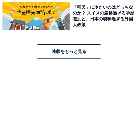
「移民」に冷たいのはどっちな
ではの回答ですね。力強さや男気だけでなく、包容力や
のか？ スイスの厳格過ぎる学歴
リーダーシップのある人に惹かれる傾向があるようで
選別と、日本の曖昧過ぎる外国
人政策
す。7位には「特別扱いされた」という回答も。「勘違
いかも？」と思う一方で、やはり自分にだけ優しくして
くれていたらうれしいですよね。
連載をもっと見る
どんなところで恋が生まれるかは分かりません。このラ
ンキングを参考にしながら、好きな人に接してみてくだ
さいね。
＞7位までの全ランキング結果を見る
※回答者のコメントは原文ママです
【おすすめ記事】