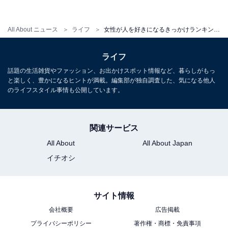
・
【マンガ／1話】彼氏とキスできない……好きだけど生
All About ニュース
ライフ
女性が人を好きになるきっかけランキング！ 「共通点がある」「ギャップ」を抑えた1位は？
理的に無理だと感じるのはなぜ？
・
ライフ
【マンガ／前編】40歳、子なし専業主婦の憂鬱。「子ど
話題の生活雑貨やファッション、お出かけスポット情報など、暮らしがもっ
と楽しく、豊かになるヒントが満載。編集部が独自調査した、気になる他人
もはいないのに働いていないのね？」と珍しがられて傷
のライフスタイル事情も公開しています。
ついて
・
「なぜかモテる」人の共通点って？モテたい人は、自分
関連サービス
の魅力を“棚卸し”してみよう
All About
All About Japan
・
イチオシ
【マンガ／前編】私のほうが「何もかも上」なのに…？
完璧な相手と結婚した友人に嫉妬
サイト情報
会社概要
広告掲載
【関連リンク】
プライバシーポリシー
著作権・商標・免責事項
・
プレスリリース