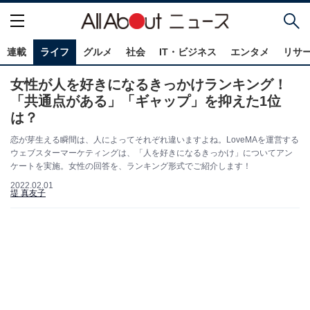
連載
ライフ
グルメ
社会
IT・ビジネス
エンタメ
リサ
女性が人を好きになるきっかけランキング！
「共通点がある」「ギャップ」を抑えた1位
は？
恋が芽生える瞬間は、人によってそれぞれ違いますよね。LoveMAを運営する
ウェブスターマーケティングは、「人を好きになるきっかけ」についてアン
ケートを実施。女性の回答を、ランキング形式でご紹介します！
2022.02.01
堤 真友子