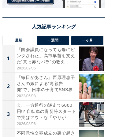
最新
一週間
一ヶ月
「国会議員になっても母にビ
え、一方
ンタされた」高市早苗を支え
円!? 
1
1
た“真っ赤なバラ”の教え
で実はア
と、...
2026/02/06
2026/08/0
「毎日かあさん」西原理恵子
「歩道走
さんの娘による”毒親告
ソ・ホ
2
2
発”で、日本の子育てSNS界隈
時代に知
が...
2022/06/08
2026/08/0
え、一方通行の逆走で6000
シェア別荘
円!? 自転車の青切符スタート
wners
3
PR
で実はアウトな「やりが...
2026/08/06
COCO VIL
不同意性交罪成立の裏で起き