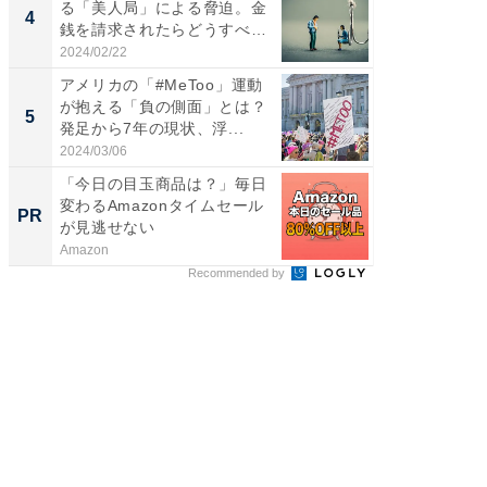
る「美人局」による脅迫。金
4
銭を請求されたらどうすべ
き？...
2024/02/22
アメリカの「#MeToo」運動
が抱える「負の側面」とは？
5
発足から7年の現状、浮...
2024/03/06
「今日の目玉商品は？」毎日
変わるAmazonタイムセール
PR
が見逃せない
Amazon
Recommended by