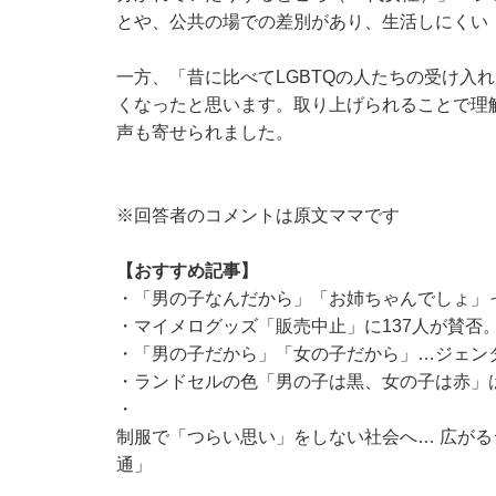
とや、公共の場での差別があり、生活しにくい
一方、「昔に比べてLGBTQの人たちの受け入
くなったと思います。取り上げられることで理
声も寄せられました。
※回答者のコメントは原文ママです
【おすすめ記事】
・
「男の子なんだから」「お姉ちゃんでしょ」
・
マイメログッズ「販売中止」に137人が賛否
・
「男の子だから」「女の子だから」…ジェン
・
ランドセルの色「男の子は黒、女の子は赤」
・
制服で「つらい思い」をしない社会へ… 広が
通」