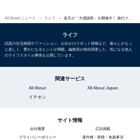
＞楽天市場で見る
All About ニュース
ライフ
楽天が「大感謝祭」を開催中！ 旅行クーポンがもらえる「ふるさと納税」おすすめ5選
ライフ
話題の生活雑貨やファッション、お出かけスポット情報など、暮らしがもっ
【兵庫県洲本市】ホテルニューアワジ 利用券
と楽しく、豊かになるヒントが満載。編集部が独自調査した、気になる他人
のライフスタイル事情も公開しています。
関連サービス
All About
All About Japan
イチオシ
サイト情報
会社概要
広告掲載
プライバシーポリシー
著作権・商標・免責事項