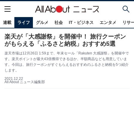
連載
ライフ
グルメ
社会
IT・ビジネス
エンタメ
リサ
楽天が「大感謝祭」を開催中！ 旅行クーポン
がもらえる「ふるさと納税」おすすめ5選
楽天市場は12月26日 1:59まで、年末セール「Rakuten 大感謝祭」を開催中で
す。楽天ポイントが最大43倍獲得できるほか、半額商品なども用意していま
す。今回は、旅行クーポンがすぐもらえるおすすめのふるさと納税を5つ紹介
します。
2021.12.22
All About ニュース編集部