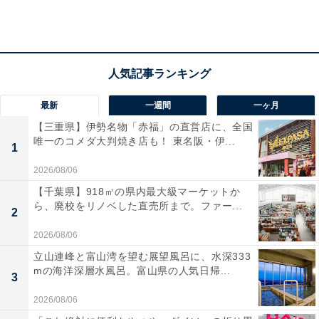
最新
一週間
一ヶ月
【神奈川県箱根町】JTBふるさと納税旅行クーポ
【三重県】伊勢名物「赤福」の直営店に、全国
唯一のコメダ大判焼き店も！ 東名阪・伊...
ン
1
2026/08/06
【千葉県】918㎡の県内最大級マーケットか
ら、廃校をリノベした直売所まで。ファー...
2
2026/08/06
立山連峰と富山湾を望む展望風呂に、水深333
mの海洋深層水風呂。富山県の人気日帰...
3
2026/08/06