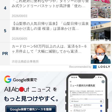
「これ絶対に便利なやつや」ダイソーの折り畳
み式ランドリーバスケットが高評価「使わ...
4
2026/08/03
【山梨県の人気日帰り温泉】「山梨日帰り温泉
源泉かけ流しの湯 桜湯」は源泉かけ流...
5
2026/08/05
カードローン50万円以上の人は、返済を3～6
ヶ月停止して『大幅に減額してから返済...
PR
【神奈川県箱根町】JTBふるさと納税旅行クーポン（出典：楽天市場）
渋谷法務総合事務所
Recommended by
＞楽天市場で見る