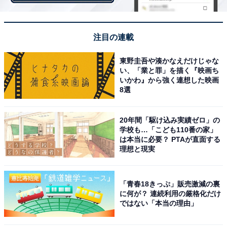
注目の連載
東野圭吾や湊かなえだけじゃな
い、「業と罪」を描く『映画ち
いかわ』から強く連想した映画
8選
20年間「駆け込み実績ゼロ」の
学校も…「こども110番の家」
は本当に必要？ PTAが直面する
理想と現実
【兵庫県洲本市】洲本温泉利用券洋 菓子詰合せ コ
ーヒー詰合せのセット
「青春18きっぷ」販売激減の裏
に何が？ 連続利用の厳格化だけ
ではない「本当の理由」