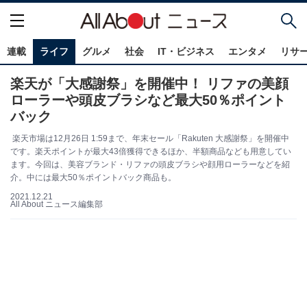
連載
ライフ
グルメ
社会
IT・ビジネス
エンタメ
リサ
楽天が「大感謝祭」を開催中！ リファの美顔
ローラーや頭皮ブラシなど最大50％ポイント
バック
楽天市場は12月26日 1:59まで、年末セール「Rakuten 大感謝祭」を開催中
です。楽天ポイントが最大43倍獲得できるほか、半額商品なども用意してい
ます。今回は、美容ブランド・リファの頭皮ブラシや顔用ローラーなどを紹
介。中には最大50％ポイントバック商品も。
2021.12.21
All About ニュース編集部