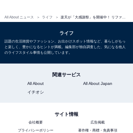
顔用ローラー「ReFa S CARAT RAY」
All About ニュース
ライフ
楽天が「大感謝祭」を開催中！ リファの美顔ローラーや頭皮ブラシなど最大50％ポイントバック
ライフ
話題の生活雑貨やファッション、お出かけスポット情報など、暮らしがもっ
と楽しく、豊かになるヒントが満載。編集部が独自調査した、気になる他人
のライフスタイル事情も公開しています。
関連サービス
All About
All About Japan
イチオシ
サイト情報
会社概要
広告掲載
プライバシーポリシー
著作権・商標・免責事項