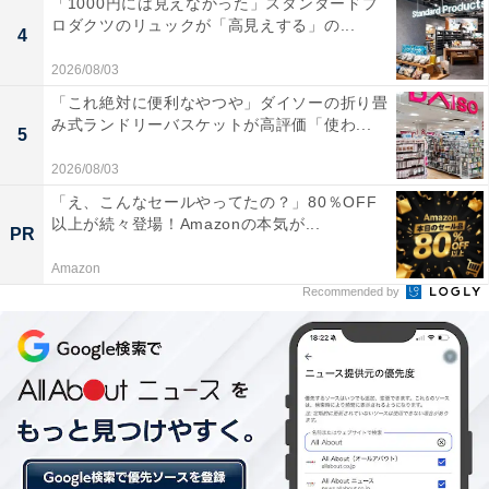
「1000円には見えなかった」スタンダードプ
ロダクツのリュックが「高見えする」の...
4
2026/08/03
「これ絶対に便利なやつや」ダイソーの折り畳
み式ランドリーバスケットが高評価「使わ...
5
全身用ローラー「ReFa CARAT RAY」（出典：楽天市場）
2026/08/03
「え、こんなセールやってたの？」80％OFF
以上が続々登場！Amazonの本気が...
PR
＞楽天市場で見る
Amazon
Recommended by