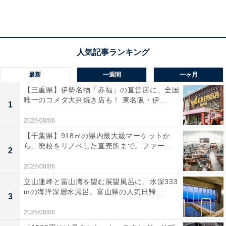
全身用ローラー「ReFa CARAT RAY」
最新
一週間
一ヶ月
【三重県】伊勢名物「赤福」の直営店に、全国
唯一のコメダ大判焼き店も！ 東名阪・伊...
1
2026/08/06
【千葉県】918㎡の県内最大級マーケットか
ら、廃校をリノベした直売所まで。ファー...
2
2026/08/06
立山連峰と富山湾を望む展望風呂に、水深333
mの海洋深層水風呂。富山県の人気日帰...
3
2026/08/06