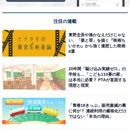
注目の連載
東野圭吾や湊かなえだけじゃな
い、「業と罪」を描く『映画ち
いかわ』から強く連想した映画
8選
顔用ローラー「ReFa CARAT RAY Face」
20年間「駆け込み実績ゼロ」の
学校も…「こども110番の家」
は本当に必要？ PTAが直面する
理想と現実
「青春18きっぷ」販売激減の裏
に何が？ 連続利用の厳格化だけ
ではない「本当の理由」