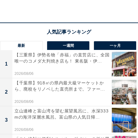
「オーラルB iO9 iOM92B22ACBK」
最新
一週間
一ヶ月
【三重県】伊勢名物「赤福」の直営店に、全国
唯一のコメダ大判焼き店も！ 東名阪・伊...
1
2026/08/06
【千葉県】918㎡の県内最大級マーケットか
ら、廃校をリノベした直売所まで。ファー...
2
2026/08/06
立山連峰と富山湾を望む展望風呂に、水深333
mの海洋深層水風呂。富山県の人気日帰...
3
2026/08/06