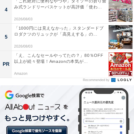
「これ絶対に便利なやつや」ダイソーの折り畳
み式ランドリーバスケットが高評価「使わ...
4
2026/08/03
「1000円には見えなかった」スタンダードプ
ロダクツのリュックが「高見えする」の...
5
2026/08/03
「え、こんなセールやってたの？」80％OFF
「オーラルB iO9 iOM92B22ACBK」（出典：楽天市場）
以上が続々登場！Amazonの本気が...
PR
Amazon
Recommended by
＞楽天市場で見る