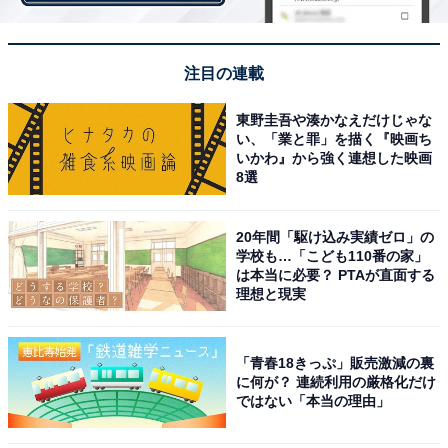
注目の連載
東野圭吾や湊かなえだけじゃな
い、「業と罪」を描く『映画ち
いかわ』から強く連想した映画
8選
20年間「駆け込み実績ゼロ」の
学校も…「こども110番の家」
「オーラルB ジーニアス9000 D7015256XCTMC
は本当に必要？ PTAが直面する
モロッコデザイン」
理想と現実
「青春18きっぷ」販売激減の裏
に何が？ 連続利用の厳格化だけ
ではない「本当の理由」