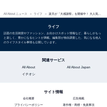
All About ニュース
ライフ
楽天が「大感謝祭」を開催中！ 大人気ブラウンの電動歯ブラシが最大40％ポイントバック
ライフ
エントリーを忘れずに！
話題の生活雑貨やファッション、お出かけスポット情報など、暮らしがもっ
と楽しく、豊かになるヒントが満載。編集部が独自調査した、気になる他人
ポイントアップには、キャンペーンページからのエント
のライフスタイル事情も公開しています。
リーが必要となります。エントリーして各ショップで
「買いまわり」をすると、1000円以上購入したショップ
関連サービス
数がそのままポイント倍率になる仕組み。上限ポイント
は7000ポイントです。
All About
All About Japan
イチオシ
さらに各ショップが設定しているポイントアップや楽天
サイト情報
スーパーポイントプログラムを利用すれば、ポイント最
会社概要
広告掲載
大43倍になります。事前エントリーを済ませて、ポイン
プライバシーポリシー
著作権・商標・免責事項