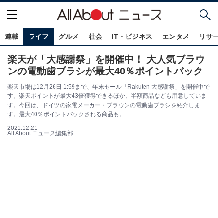
連載
ライフ
グルメ
社会
IT・ビジネス
エンタメ
リサ
楽天が「大感謝祭」を開催中！ 大人気ブラウ
ンの電動歯ブラシが最大40％ポイントバック
楽天市場は12月26日 1:59まで、年末セール「Rakuten 大感謝祭」を開催中で
す。楽天ポイントが最大43倍獲得できるほか、半額商品なども用意していま
す。今回は、ドイツの家電メーカー・ブラウンの電動歯ブラシを紹介しま
す。最大40％ポイントバックされる​​​​​​​商品も。
2021.12.21
All About ニュース編集部